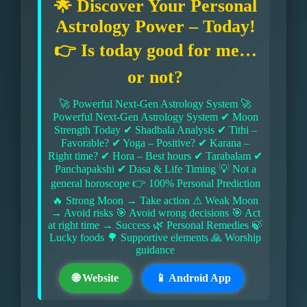
🌟 Discover Your Personal
Astrology Power – Today!
👉 Is today good for me…
or not?
🚀 Powerful Next-Gen Astrology System 🚀
Powerful Next-Gen Astrology System ✔ Moon
Strength Today ✔ Shadbala Analysis ✔ Tithi –
Favorable? ✔ Yoga – Positive? ✔ Karana –
Right time? ✔ Hora – Best hours ✔ Tarabalam ✔
Panchapakshi ✔ Dasa & Life Timing 💡 Not a
general horoscope 👉 100% Personal Prediction
🔥 Strong Moon → Take action ⚠ Weak Moon
→ Avoid risks 🎯 Avoid wrong decisions 🎯 Act
at right time → Success 🌿 Personal Remedies 🍃
Lucky foods 🌳 Supportive elements 🙏 Worship
guidance
🌐 Website
📱 Android App