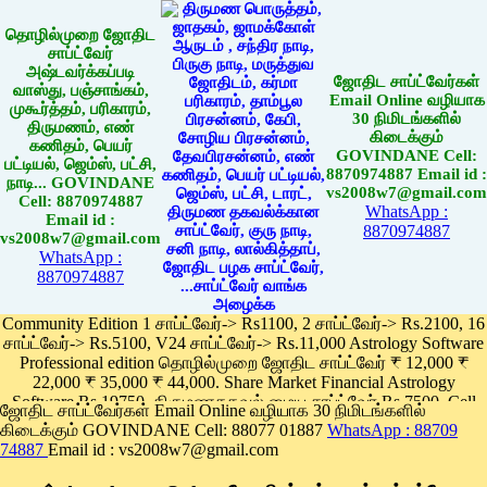
தொழில்முறை ஜோதிட
சாப்ட்வேர்
அஷ்டவர்க்கப்படி
ஜோதிட சாப்ட்வேர்கள்
வாஸ்து, பஞ்சாங்கம்,
Email Online வழியாக
முகூர்த்தம், பரிகாரம்,
30 நிமிடங்களில்
திருமணம், எண்
கிடைக்கும்
கணிதம், பெயர்
GOVINDANE Cell:
பட்டியல், ஜெம்ஸ், பட்சி,
8870974887 Email id :
நாடி... GOVINDANE
vs2008w7@gmail.com
Cell: 8870974887
WhatsApp :
Email id :
8870974887
vs2008w7@gmail.com
WhatsApp :
8870974887
Community Edition 1 சாப்ட்வேர்-> Rs1100, 2 சாப்ட்வேர்-> Rs.2100, 16
சாப்ட்வேர்-> Rs.5100, V24 சாப்ட்வேர்-> Rs.11,000 Astrology Software
Professional edition தொழில்முறை ஜோதிட சாப்ட்வேர் ₹ 12,000 ₹
22,000 ₹ 35,000 ₹ 44,000. Share Market Financial Astrology
Software Rs.19750, திருமணதகவல் மைய சாப்ட்வேர் Rs.7500, Cell
ஜோதிட சாப்ட்வேர்கள் Email Online வழியாக 30 நிமிடங்களில்
Phone App Rs. 1100
கிடைக்கும் GOVINDANE Cell: 88077 01887
WhatsApp : 88709
Pay online
74887
Email id : vs2008w7@gmail.com