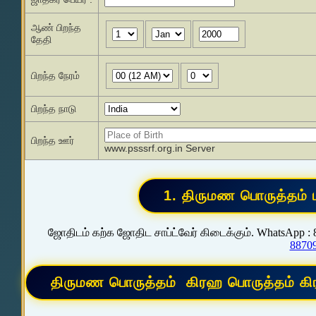
ஆண் பிறந்த
தேதி
பிறந்த நேரம்
பிறந்த நாடு
பிறந்த ஊர்
www.psssrf.org.in Server
ஜோதிடம் கற்க ஜோதிட சாப்ட்வேர் கிடைக்கும். WhatsApp :
8870