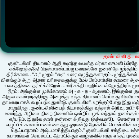
குண்டலினி தியா
குண்டலினி தியானம் ஆதி க்ஷாந்த ஸமஸ்த வர்ண ஸுமனி ப்ரேதே வி
கக்ஷோத்ததே! பிரஹ்மாண்டாப்ஜ மஹாஸ்னே ஜனனிதே மூர்த்திம்
திரிகோண.. "அ" முதல் "க்ஷ" வரை எழுத்துகளாகும்.. முத்துக்கள்
விளங்கும் ஆறு ஆதார வரிசைகளுக்கு மேல் பிரம்மாந்திர தாமரை ஆ
வடிவத்தினை தரிசிக்கிறேன். - ஸ்ரீ சக்தி மஹிம்ன ஸ்தோத்திரம். மூ
நிறம்; அங்குள்ள முக்கோணம் அ - க - த - ஆஸனம். இங்குள்ள குண
அகுல சகஸ்ராரத்திற்கு அழைத்து வந்து தியானம் செய்வது சிவயோகம்.
தாமரையாகக் கூறப்படுவதுண்டு. குண்டலினி உறங்கும்போது இது மஞ்சள
மாறுகிறது. குண்டலினியைத் தியானத்திது வந்தால் அறிவு, உயிர் ப
உணர்ந்து அறிவை நிறை நிலையில் ஒன்றிப் பழகி வந்தால் தனக்குள
ஏற்படும். இதுவே தான் தன்னை அறிவது (தத்வமஸி). "சொன்ன ந
எழுப்பிக் காலால் மனம் வைத்து ஓராண்டு நோக்கில் பொன்னின் வடி
தெய்யாநாகம் அஷ்டமாசித்தியாகும்." குண்டலினி சக்தியை உச்
கபாலங்கள் செயல்பட்ட ஆரம்பிக்கும் வாழ்நாளில் எந்த எந்தப் புல