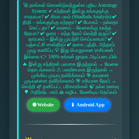
🚀 நாங்கள் கொண்டுவந்துள்ள புதிய Astrology
System: ✔ சந்திரன் இன்று உங்களுக்கு
சாதகமா? ✔ கிரக பலம் (Shadbala Analysis) ✔
திதி – உங்களுக்கு ஏற்றதா? ✔ யோகம் – நல்லதா
கெட்டதா? ✔ கரணம் – வேலைக்கு உகந்த
நேரமா? ✔ ஓரை – எந்த நேரம் வெற்றி தரும்? ✔
தாரபலம் – இன்று முயற்சி செய்யலாமா? ✔
பஞ்சபட்சி சாஸ்திரம் ✔ தசை, புத்தி, அந்தரம்
முழு கணிப்பு 💡 இது பொதுவான ராசிபலன்
இல்லை 👉 100% உங்கள் ஜாதக அடிப்படையில்
🔥 இன்று சந்திரன் பலமாக இருந்தால் → வேலை
தொடங்கலாம் ⚠ பலவீனமாக இருந்தால் →
முக்கிய முடிவு தவிர்க்கவும் 🎯 தவறான
முடிவுகளை தவிர்க்கலாம் 🎯 சரியான நேரம் →
வெற்றி 🌿 தனிப்பட்ட பரிகாரங்கள் 🍃 நல்ல உணவு
🌳 அதிர்ஷ்ட மரம் 🙏 வழிபட வேண்டிய தெய்வம்
🌐 Website
📱 Android App