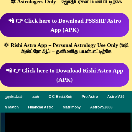
🔯 Astrologers Only – ஜோதிடர்கள் பயன்பாட்டிற்கே
📲 👉 Click here to Download PSSSRF Astro
App (APK)
🔯 Rishi Astro App – Personal Astrology Use Only ரிஷி
அஸ்ட்ரோ ஆப் – தனிமனித பயன்பாட்டிற்கே
📲 👉 Click here to Download Rishi Astro App
(APK)
முதல் பக்கம்
பலன்
C C E சாப்ட்வேர்
Pro Astro
Astro V.26
N Match
Financial Astro
Matrimony
AstroVS2008