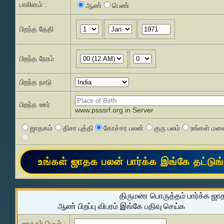
பாலினம் :
ஆண்
பெண்
பிறந்த தேதி
பிறந்த நேரம்
பிறந்த நாடு
பிறந்த ஊர்
www.psssrf.org.in Server
ஜாதகம்
திசா புத்தி
கோச்சர பலன்
குரு பலம்
உங்கள் மனை
திருமண பொருத்தம் பார்க்க ஜா
ஆண் பிறப்பு விபரம் இங்கே பதிவு செய்க
ஜாதகர் பெயர் :