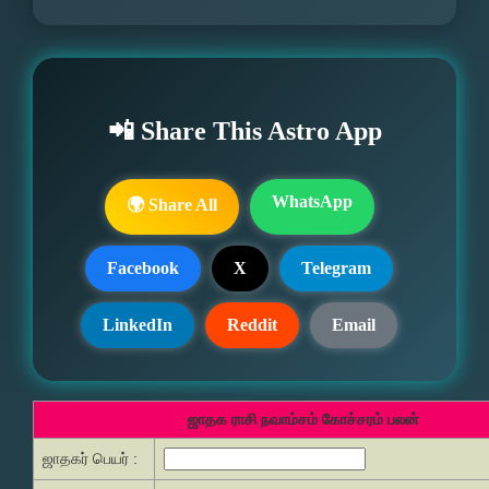
📲 Share This Astro App
WhatsApp
🌍 Share All
Facebook
X
Telegram
LinkedIn
Reddit
Email
ஜாதக ராசி நவாம்சம் கோச்சரம் பலன்
ஜாதகர் பெயர் :