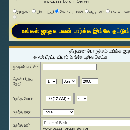
www.psssrf.org.in Server
ஜாதகம்
திசா புத்தி
கோச்சர பலன்
குரு பலம்
உங்கள் மனை
திருமண பொருத்தம் பார்க்க ஜா
ஆண் பிறப்பு விபரம் இங்கே பதிவு செய்க
ஜாதகர் பெயர் :
ஆண் பிறந்த
தேதி
பிறந்த நேரம்
பிறந்த நாடு
பிறந்த ஊர்
www.psssrf.org.in Server