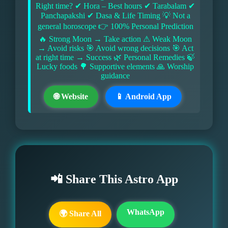
Right time? ✔ Hora – Best hours ✔ Tarabalam ✔
Panchapakshi ✔ Dasa & Life Timing 💡 Not a
general horoscope 👉 100% Personal Prediction
🔥 Strong Moon → Take action ⚠ Weak Moon
→ Avoid risks 🎯 Avoid wrong decisions 🎯 Act
at right time → Success 🌿 Personal Remedies 🍃
Lucky foods 🌳 Supportive elements 🙏 Worship
guidance
🌐 Website
📱 Android App
📲 Share This Astro App
WhatsApp
🌍 Share All