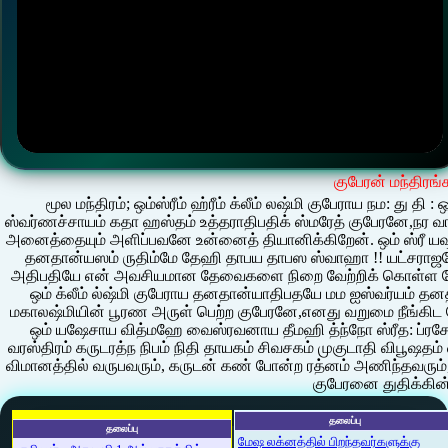
குபேரன் மந்திரங்
மூல மந்திரம்; ஒம்ஸ்ரீம் ஹ்ரீம் க்லீம் லஷ்மி குபேராய நம: து தி
ஸ்வர்ணச்சாயம் கதா ஹஸ்தம் உத்தராதிபதிக் ஸ்மரேத் குபேரனே,நர
அனைத்தையும் அளிப்பவனே உன்னைத் தியானிக்கிறேன். ஒம் ஸ்ரீ
தனதான்யஸம் ருதிம்மே தேஹி தாபய தாபஸ ஸ்வாஹா !! யட்சராஜன
அதிபதியே என் அவசியமான தேவைகளை நிறை வேற்றிக் கொள்ள த
ஒம் க்லீம் ல்ஷ்மி குபேராய தனதான்யாதிபதயே மம ஐஸ்வர்யம் தனதா
மகாலஷ்மியின் பூரண அருள் பெற்ற குபேரனே,எனது வறுமை நீங்கிட 
ஒம் யஷேசாய வித்மஹே வைஸ்ரவனாய தீமஹி த்ந்நோ ஸ்ரீத: ப்ரச
வரஸ்திரம் கருடரத்ந நிபம் நிதி தாயகம் சிவசகம் முகுடாதி விபூஷதம் 
விமானத்தில் வருபவரும், கருடன் கண் போன்ற ரத்னம் அணிந்தவரு
குபேரனை துதிக்கின
தலைப்பு
தலைப்பு
மேஷ லக்னத்தில் பிறந்தவர்களுக்கு