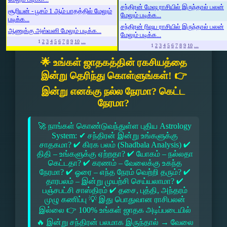
சந்திரன் மேஷ ராசியில் இருந்தால் பலன்
சூரியன் - பூசம் 1 ஆம் பாதத்தில் மேலும்
மேலும் படிக்க...
படிக்க...
சந்திரன் ரிஷப ராசியில் இருந்தால் பலன்
ஆணுக்கு அஸ்வனி மேலும் படிக்க...
மேலும் படிக்க...
1
2
3
4
5
6
7
8
9
10
...
1
2
3
4
5
6
7
8
9
10
...
🌟 உங்கள் ஜாதகத்தின் ரகசியத்தை
இன்று தெரிந்து கொள்ளுங்கள்! 👉
இன்று எனக்கு நல்ல நேரமா? கெட்ட
நேரமா?
🚀 நாங்கள் கொண்டுவந்துள்ள புதிய Astrology
System: ✔ சந்திரன் இன்று உங்களுக்கு
சாதகமா? ✔ கிரக பலம் (Shadbala Analysis) ✔
திதி – உங்களுக்கு ஏற்றதா? ✔ யோகம் – நல்லதா
கெட்டதா? ✔ கரணம் – வேலைக்கு உகந்த
நேரமா? ✔ ஓரை – எந்த நேரம் வெற்றி தரும்? ✔
தாரபலம் – இன்று முயற்சி செய்யலாமா? ✔
பஞ்சபட்சி சாஸ்திரம் ✔ தசை, புத்தி, அந்தரம்
முழு கணிப்பு 💡 இது பொதுவான ராசிபலன்
இல்லை 👉 100% உங்கள் ஜாதக அடிப்படையில்
🔥 இன்று சந்திரன் பலமாக இருந்தால் → வேலை