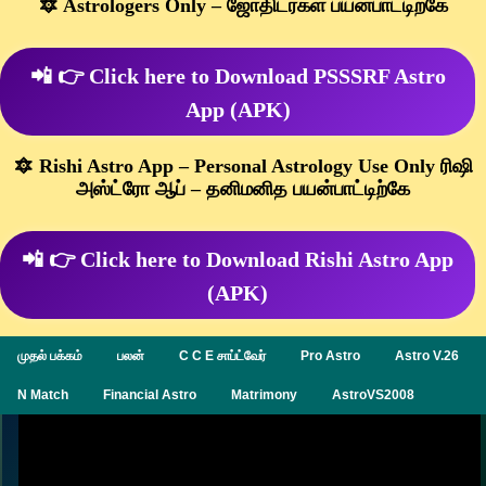
🔯 Astrologers Only – ஜோதிடர்கள் பயன்பாட்டிற்கே
📲 👉 Click here to Download PSSSRF Astro
App (APK)
🔯 Rishi Astro App – Personal Astrology Use Only ரிஷி
அஸ்ட்ரோ ஆப் – தனிமனித பயன்பாட்டிற்கே
📲 👉 Click here to Download Rishi Astro App
(APK)
முதல் பக்கம்
பலன்
C C E சாப்ட்வேர்
Pro Astro
Astro V.26
N Match
Financial Astro
Matrimony
AstroVS2008