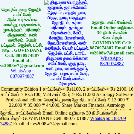
தொழில்முறை ஜோதிட
சாப்ட்வேர்
அஷ்டவர்க்கப்படி
ஜோதிட சாப்ட்வேர்கள்
வாஸ்து, பஞ்சாங்கம்,
Email Online வழியாக
முகூர்த்தம், பரிகாரம்,
30 நிமிடங்களில்
திருமணம், எண்
கிடைக்கும்
கணிதம், பெயர்
GOVINDANE Cell:
பட்டியல், ஜெம்ஸ், பட்சி,
8870974887 Email id :
நாடி... GOVINDANE
vs2008w7@gmail.com
Cell: 8870974887
WhatsApp :
Email id :
8870974887
vs2008w7@gmail.com
WhatsApp :
8870974887
Community Edition 1 சாப்ட்வேர்-> Rs1100, 2 சாப்ட்வேர்-> Rs.2100, 16
சாப்ட்வேர்-> Rs.5100, V24 சாப்ட்வேர்-> Rs.11,000 Astrology Software
Professional edition தொழில்முறை ஜோதிட சாப்ட்வேர் ₹ 12,000 ₹
22,000 ₹ 35,000 ₹ 44,000. Share Market Financial Astrology
Software Rs.19750, திருமணதகவல் மைய சாப்ட்வேர் Rs.7500, Cell
ஜோதிட சாப்ட்வேர்கள் Email Online வழியாக 30 நிமிடங்களில்
Phone App Rs. 1100
கிடைக்கும் GOVINDANE Cell: 88077 01887
WhatsApp : 88709
Pay online
74887
Email id : vs2008w7@gmail.com