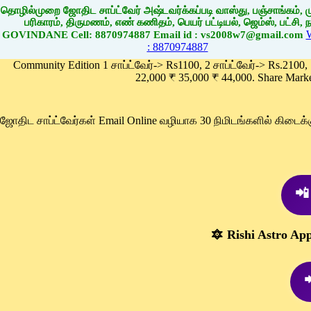
தொழில்முறை ஜோதிட சாப்ட்வேர் அஷ்டவர்க்கப்படி வாஸ்து, பஞ்சாங்கம், மு
பரிகாரம், திருமணம், எண் கணிதம், பெயர் பட்டியல், ஜெம்ஸ், பட்சி, நா
GOVINDANE Cell: 8870974887 Email id : vs2008w7@gmail.com
: 8870974887
Community Edition 1 சாப்ட்வேர்-> Rs1100, 2 சாப்ட்வேர்-> Rs.2100,
22,000 ₹ 35,000 ₹ 44,000. Share Mark
ஜோதிட சாப்ட்வேர்கள் Email Online வழியாக 30 நிமிடங்களில் கிடை
📲
🔯 Rishi Astro Ap
