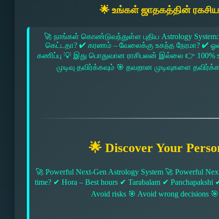
🌟 உங்கள் ஜாதகத்தின் ரகசி
🚀 நாங்கள் கொண்டுவந்துள்ள புதிய Astrology System:
கெட்டதா? ✔ கரணம் – வேலைக்கு உகந்த நேரமா? ✔ ஓரை –
கணிப்பு 💡 இது பொதுவான ராசிபலன் இல்லை 👉 100% உ
முடிவு தவிர்க்கவும் 🎯 தவறான முடிவுகளை தவிர்க்
🌟 Discover Your Perso
🚀 Powerful Next-Gen Astrology System 🚀 Powerful Next
time? ✔ Hora – Best hours ✔ Tarabalam ✔ Panchapakshi 
Avoid risks 🎯 Avoid wrong decisions 🎯