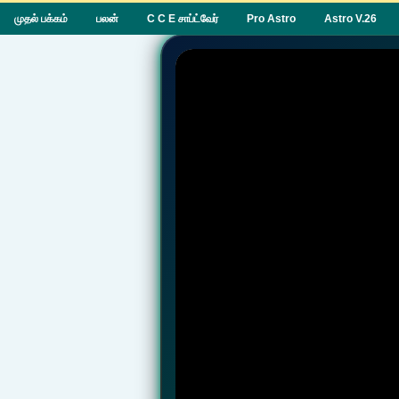
முதல் பக்கம்
பலன்
C C E சாப்ட்வேர்
Pro Astro
Astro V.26