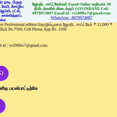
ஜோதிட சாப்ட்வேர்கள் Email Online வழியாக 30
நிமிடங்களில் கிடைக்கும் GOVINDANE Cell:
8870974887 Email id : vs2008w7@gmail.com
WhatsApp : 8870974887
ware Professional edition தொழில்முறை ஜோதிட சாப்ட்வேர் ₹ 12,000 ₹
வேர் Rs.7500, Cell Phone App Rs. 1100
l id : vs2008w7@gmail.com
K)
னித பயன்பாட்டிற்கே
)