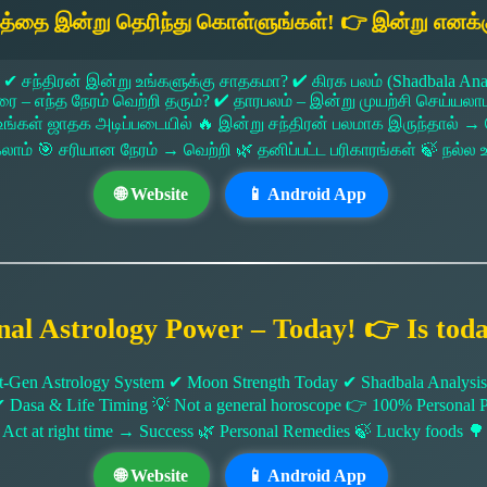
யத்தை இன்று தெரிந்து கொள்ளுங்கள்! 👉 இன்று எனக்க
 ✔ சந்திரன் இன்று உங்களுக்கு சாதகமா? ✔ கிரக பலம் (Shadbala Ana
 எந்த நேரம் வெற்றி தரும்? ✔ தாரபலம் – இன்று முயற்சி செய்யலாமா?
ங்கள் ஜாதக அடிப்படையில் 🔥 இன்று சந்திரன் பலமாக இருந்தால்
கலாம் 🎯 சரியான நேரம் → வெற்றி 🌿 தனிப்பட்ட பரிகாரங்கள் 🍃 நல்
🌐 Website
📱 Android App
nal Astrology Power – Today! 👉 Is tod
-Gen Astrology System ✔ Moon Strength Today ✔ Shadbala Analysis ✔
✔ Dasa & Life Timing 💡 Not a general horoscope 👉 100% Persona
 Act at right time → Success 🌿 Personal Remedies 🍃 Lucky foods 🌳
🌐 Website
📱 Android App