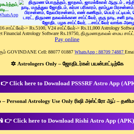
கூர்த்தம்,
டி...
WhatsApp
 16 சாப்ட்வேர்-> Rs.5100, V24 சாப்ட்வேர்-> Rs.11,000 Astrology Soft
et Financial Astrology Software Rs.19750, திருமணதகவல் மைய சாப்ட்
Pay online
க்கும் GOVINDANE Cell: 88077 01887
WhatsApp : 88709 74887
Emai
🔯 Astrologers Only – ஜோதிடர்கள் பயன்பாட்டிற்கே
 👉 Click here to Download PSSSRF Astro App (AP
p – Personal Astrology Use Only ரிஷி அஸ்ட்ரோ ஆப் – தனிம
 👉 Click here to Download Rishi Astro App (APK