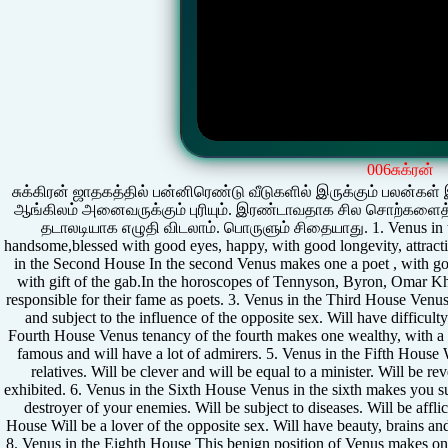
006சுக்ரன்
சுக்கிரன் ஜாதகத்தில் பன்னிரெண்டு வீடுகளில் இருக்கும் பலன்க
ஆங்கிலம் அனைவருக்கும் புரியும். இரண்டாவதாக சில சொற்களைத் த
தடாலடியாக எழுதி விடலாம். பொருளும் சிதையாது. 1. Venus in t
handsome,blessed with good eyes, happy, with good longevity, attracti
in the Second House In the second Venus makes one a poet , with g
with gift of the gab.In the horoscopes of Tennyson, Byron, Omar 
responsible for their fame as poets. 3. Venus in the Third House Ven
and subject to the influence of the opposite sex. Will have difficult
Fourth House Venus tenancy of the fourth makes one wealthy, with a 
famous and will have a lot of admirers. 5. Venus in the Fifth House Wi
relatives. Will be clever and will be equal to a minister. Will be r
exhibited. 6. Venus in the Sixth House Venus in the sixth makes you 
destroyer of your enemies. Will be subject to diseases. Will be affl
House Will be a lover of the opposite sex. Will have beauty, brains and 
8. Venus in the Eighth House This benign position of Venus makes one