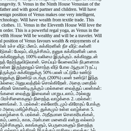
longevity. 9. Venus in the Ninth House Venusian of the
 father and with good partner and children. Will have
enign position of Venus makes one very intelligent,
 technology. Will have wealth from textile trade. This
 clothes. 11. Venus in the Eleventh House Will love the
 order. This is a powerful regal yoga, as Venus in the
elfth House Will be wealthy and will be a traveler. Will
erful position of Venus favours wealth & enjoyments of a
ின் உச்ச வீடு: மீனம். சுக்கிரனின் நீச வீடு: கன்னி
 வீடுகள்: மேஷம், விருச்சிகம், தனுசு சுக்கிரனின் பகை
் சுக்கிரனுக்கு 100% வலிமை இருக்கும். சுக்கிரனுடன்
றுத் தேர்ந்துவிடுவான். செய்யும் வேலையில் நிபுனனாக
! (என்ன இருந்தாலும் சொந்த வீடு போல ஆகுமா?) நட்பு
 இருக்கும் சுக்கிரனுக்கு 50% பலன் மட்டுமே உண்டு
கிரனுக்கு இரண்டு மடங்கு (200%) பலன் உண்டு! இந்த
வில்லை; அனுபவத்தில் சொல்கிறேன். அதை மனதில்
ுக்கிரன் கொண்டிருக்கும் பரல்களை வைத்துப் பலன்கள்:
்சங்களை வைத்து இவைகள் மாறுபடலாம், அல்லது
 பிரச்சினைகளும் நிறைந்த வாழ்க்கை 2. பரல்கள்:
ங்கள். 3. பரல்கள்: எல்லோரிடமும் விரோதப் போக்கு
வு மகிழ்ச்சியும், துக்கமும் உள்ள வாழ்க்கை 5.
ும் வாழ்க்கை 6. பரல்கள். அதீதமான செளகரியங்கள்,
சுகம், பணம், காசு, அன்பான மனைவி என்று எல்லாம்
ழ்ச்சிகளும், சுகங்களும், பெருமைகளும் நிறைந்த
் எல்லாம் சந்திரன் இருக்கும் ராசியை வைத்து: 1ல்