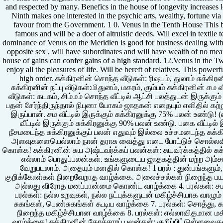
and respected by many. Benefics in the house of longevity increases 
Ninth makes one interested in the psychic arts, wealthy, fortune via
favour from the Government. 1 0. Venus in the Tenth House This b
famous and will be a doer of altruistic deeds. Will excel in textile
dominance of Venus on the Meridien is good for business dealing with
opposite sex , will have subordinates and will have wealth of no mean
house of gains can confer gains of a high standard. 12.Venus in the Tw
enjoy all the pleasures of life. Will be bereft of relatives. This pow
high order. சுக்கிரனின் சொந்த வீடுகள்: ரிஷபம், துலாம் சுக்கிரன
சுக்கிரனின் நட்பு வீடுகள்:மிதுனம், மகரம், கும்பம் சுக்கிரனின் சம
வீடுகள்: கடகம், சிம்மம் சொந்த வீட்டில் ஆட்சி பலத்துடன் இருக்கும
பதன் சேர்ந்திருந்தால் நிபுனா யோகம் ஜாதகன் எதையும் எளிதில் கற்
இருப்பான். சம வீட்டில் இருக்கும் சுக்கிரனுக்கு 75% பலன் உண்டு
வீட்டில் இருக்கும் சுக்கிரனுக்கு 90% பலன் உண்டு. பகை வீட்டில்
நீசமடைந்த சுக்கிரனுக்குப் பலன் எதுவும் இல்லை உச்சமடைந்த சுக்
அளவுகளையெல்லாம் நான் தராசு வைத்து எடை போட்டுச் சொல்ல
கொள்க! சுக்கிரனின் சுய அஷ்டவர்க்கப் பலன்கள்: சுயவர்க்கத்தில் ச
எல்லாம் பொதுப்பலன்கள். உங்களுடைய ஜாதகத்தின் மற்ற அம
வேறுபடலாம். அதையும் மனதில் கொள்க! 1 பரல் : துன்பங்களும்,
குறிக்கோள்கள் நிறைவேறாத வாழ்க்கை. அலைச்சல்கள் நிறைந்த பயண
அல்லது விரோத மனப்பான்மை கொண்ட வாழ்க்கை 4. பரல்கள்: சம அள
பரல்கள்: நல்ல உறவுகள், நல்ல நட்புக்களுடன் மகிழ்ச்சியாக வாழ
சுகங்கள், பெண்சுகங்கள் கூடிய வாழ்க்கை 7. பரல்கள்: சொத்து, 
நிறைந்த மகிழ்ச்சியான வாழ்க்கை 8. பரல்கள்: எல்லாவிதமான மகி
வாழ்க்கை! சுக்கிரனின் கோச்சாரப் பலன்கள்: குறிப்பிட்டுள்ளவைகள