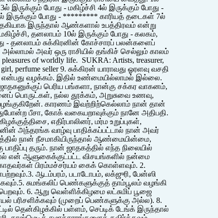
ல் இருக்கும் போது - மகிழ்ச்சி 4ல் இருக்கும் போது -
6ல் இருக்கும் போது - ********* காரியத் தடைகள் 7ல்
ாதகியாக இருந்தால் ஆண்களால் உபத்திரவம் என்று
 மகிழ்ச்சி, தனலாபம் 10ல் இருக்கும் போது - கலகம்,
து - தனலாபம் சுக்கிரனின் கோச்சாரப் பலன்களைப்
ல்லாமல் அவர் ஒரு ராசியில் தங்கிச் செல்லும் காலம்
 pleasures of worldly life. SUKRA: Artists, treasurer,
all girl, perfume seller 9. சுக்கிரன் யாராவது ஓரளவு வசதி
ு" என்பது வழக்கம். இதில் உண்மையில்லாமல் இல்லை.
், ஜாதகனுக்குப் பெரிய பங்களா, நான்கு சக்கர வாகனம்,
ப் பொருட்கள், நல்ல தூக்கம், அறுசுவை உணவு,
 வழங்குகிறேன். காரணம் இவற்றிற்கெல்லாம் நான் தான்
. இதுபோன்ற பீசா, கோக் வகையறாவுக்கும் நானே அதிபதி.
ழக்குத்திசை, எதிர்பாலினர், மர்ம உறுப்புகள்,
் அந்தரங்க வாழ்வு பாதிக்கப்பட்டால் நான் அவர்
த்தில் நான் நீசமாகியிருந்தால் ஆண்மையின்மை,
திப்பு தரும். நான் ஜாதகத்தில் எந்த நிலையில்
டால் என் ஆளுகைக்குட்பட்ட விசயங்களில் நன்மை
ாதவர்கள் பிரம்மச்சர்யம் கைக் கொள்ளவும். 2.
றவும்.3. ஆடம்பரம், படாடோபம், லக்ஜுரி, பேன்ஸி
ும்.5. சுமங்கலிப் பெண்களுக்குத் தாம்பூலம் வழங்கி
பெறவும். 6. ஆறு வெள்ளிக்கிழமை லட்சுமிப் பூஜை
ையல் பரிசளிக்கவும் (முறைப் பெண்களுக்கு அல்ல). 8.
ில் தென்கிழக்கில் பள்ளம், செப்டிக் டேங்க் இருந்தால்
ரி, காஸ்மெடிக் சமாச்சாரங்களைத் தவிர்க்கவும்.