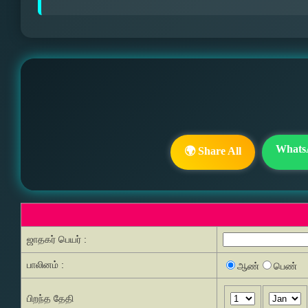
Whats
🌍 Share All
ஜாதகர் பெயர் :
பாலினம் :
ஆண்
பெண்
பிறந்த தேதி