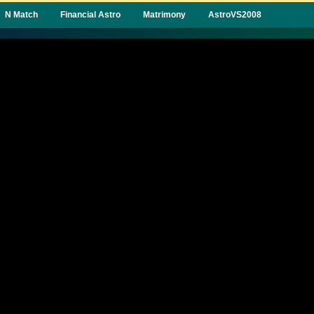
N Match
Financial Astro
Matrimony
AstroVS2008