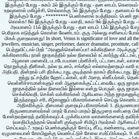
இருக்கும் போது - சுகம் 2ல் இருக்கும் போது - தன லாபம், கெளரவம் 3
உறவுகளால் மகிழ்ச்சி, செல்வாக்கு 5ல் இருக்கும் போது - தனலாபம் 
இருக்கும் போது - ********* பெண்களால் உபத்திரவம். பெண் ஜ
கொள்க! 8ல் இருக்கும் போது - வசதி, சுகம் 9ல் இருக்கும் போது -
அவமானம் 11ல் இருக்கும் போது - தன லாபம் 12ல் இருக்கும் போ
பெரிதாக எடுத்துக் கொள்ள வேண்டாம். குரு அல்லது சனியைப் போல் அ
மிகக் குறைவானது! In short, Venus is significator of love and all the
jewellers, musician, singer, performer, dancer dramatist, prostitute, c
பெற்றுவிட்டால் பிறர் "அவனுக்கென்னப்பா! சுக்கிரதிசை அடிக்குத
சுக்கிரனாகிய நான் ஜாதகத்தில் நல்ல நிலையில் உட்கார்ந்து விட்டால
அழகான மனைவி, படாடோபமான பர்னிச்சர், பட்டாடைகள், வாசனை
நொறுக்குத் தீனிகள், நல்ல நடனம், சங்கீதம் எல்லாவற்றையும் வாரி
அதிபதி. தின்றால் பசி தீரக்கூடாது, குடித்தால் தாகம் தீரக்கூடாது
ஐந்து நட்சத்திர ஹோட்டல்கள், ஏசி அறை, ஸ்லீப்பர்கள், தென்கி
வெள்ளிச்சாமான்களும் என் ஆளுகைக்குட்பட்டவையே. ஒரு ஜாதகனின
ஜாதகத்தில் நல்ல நிலையில் இல்லை என்று பொருள். ஒரு ஜாதக
செக்ஸ்வெறி, செக்ஸ் வக்கிரங்கள் ஆகியவை அந்த ஜாதகனுக்கு பா
இருந்தாலும் சரி, கீழ்காணும் பரிகாரங்களைச் செய்து கொண்
அதிகரிக்கும். தீமைகள் குறையும்.பரிகாரங்கள் 1. திருமணமாக
திருமணமானவர்கள் மாதர் போகம் மாதம் இருமுறை என்பதை பின்பற்
போன்றவற்றைத் தவிர்க்கவும்.4. முக்கியமாக வாகனங்களைத் தவிர்க்கவ
(வசதியிருந்தால் வெள்ளி குங்குமச் சிமிழ்) அவர்கள் ஆசியைப் 
செய்யவும்.7. உறவுப் பெண்களுக்குச் சோப்பு, சீப்பு, கண்ணாடி, வள
ஏழுமலையான் கோயிலுக்கு வெண்பட்டுச் சேலை சமர்ப்பிக்கவும். 9. வீட்ட
உடனே மூடி விடவும்.10. நடனம், சங்சீதம், இசை, அரட்டை, கச்சே