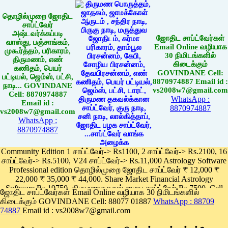
தொழில்முறை ஜோதிட
சாப்ட்வேர்
அஷ்டவர்க்கப்படி
ஜோதிட சாப்ட்வேர்கள்
வாஸ்து, பஞ்சாங்கம்,
Email Online வழியாக
முகூர்த்தம், பரிகாரம்,
30 நிமிடங்களில்
திருமணம், எண்
கிடைக்கும்
கணிதம், பெயர்
GOVINDANE Cell:
பட்டியல், ஜெம்ஸ், பட்சி,
8870974887 Email id :
நாடி... GOVINDANE
vs2008w7@gmail.com
Cell: 8870974887
WhatsApp :
Email id :
8870974887
vs2008w7@gmail.com
WhatsApp :
8870974887
Community Edition 1 சாப்ட்வேர்-> Rs1100, 2 சாப்ட்வேர்-> Rs.2100, 16
சாப்ட்வேர்-> Rs.5100, V24 சாப்ட்வேர்-> Rs.11,000 Astrology Software
Professional edition தொழில்முறை ஜோதிட சாப்ட்வேர் ₹ 12,000 ₹
22,000 ₹ 35,000 ₹ 44,000. Share Market Financial Astrology
Software Rs.19750, திருமணதகவல் மைய சாப்ட்வேர் Rs.7500, Cell
ஜோதிட சாப்ட்வேர்கள் Email Online வழியாக 30 நிமிடங்களில்
Phone App Rs. 1100
கிடைக்கும் GOVINDANE Cell: 88077 01887
WhatsApp : 88709
Pay online
74887
Email id : vs2008w7@gmail.com