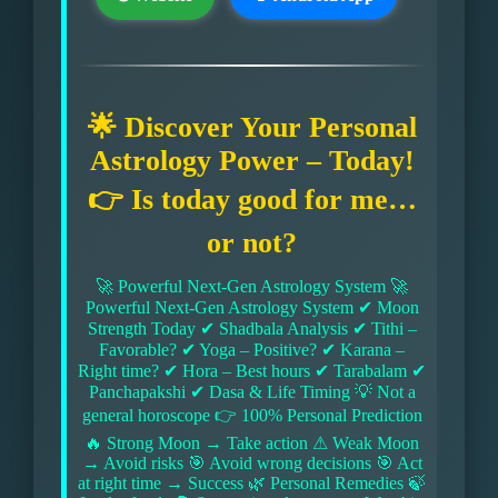
🌟 Discover Your Personal
Astrology Power – Today!
👉 Is today good for me…
or not?
🚀 Powerful Next-Gen Astrology System 🚀
Powerful Next-Gen Astrology System ✔ Moon
Strength Today ✔ Shadbala Analysis ✔ Tithi –
Favorable? ✔ Yoga – Positive? ✔ Karana –
Right time? ✔ Hora – Best hours ✔ Tarabalam ✔
Panchapakshi ✔ Dasa & Life Timing 💡 Not a
general horoscope 👉 100% Personal Prediction
🔥 Strong Moon → Take action ⚠ Weak Moon
→ Avoid risks 🎯 Avoid wrong decisions 🎯 Act
at right time → Success 🌿 Personal Remedies 🍃