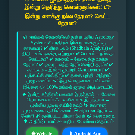
இன்று தெரிந்து கொள்ளுங்கள்! 👉
இன்று எனக்கு நல்ல நேரமா? கெட்ட
நேரமா?
🚀 நாங்கள் கொண்டுவந்துள்ள புதிய Astrology
System: ✔ சந்திரன் இன்று உங்களுக்கு
சாதகமா? ✔ கிரக பலம் (Shadbala Analysis) ✔
திதி – உங்களுக்கு ஏற்றதா? ✔ யோகம் – நல்லதா
கெட்டதா? ✔ கரணம் – வேலைக்கு உகந்த
நேரமா? ✔ ஓரை – எந்த நேரம் வெற்றி தரும்? ✔
தாரபலம் – இன்று முயற்சி செய்யலாமா? ✔
பஞ்சபட்சி சாஸ்திரம் ✔ தசை, புத்தி, அந்தரம்
முழு கணிப்பு 💡 இது பொதுவான ராசிபலன்
இல்லை 👉 100% உங்கள் ஜாதக அடிப்படையில்
🔥 இன்று சந்திரன் பலமாக இருந்தால் → வேலை
தொடங்கலாம் ⚠ பலவீனமாக இருந்தால் →
முக்கிய முடிவு தவிர்க்கவும் 🎯 தவறான
முடிவுகளை தவிர்க்கலாம் 🎯 சரியான நேரம் →
வெற்றி 🌿 தனிப்பட்ட பரிகாரங்கள் 🍃 நல்ல உணவு
🌳 அதிர்ஷ்ட மரம் 🙏 வழிபட வேண்டிய தெய்வம்
🌐 Website
📱 Android App