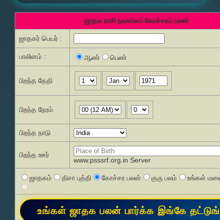
ஜாதக ராசி நவாம்சம் கோச்சரம் பலன்
ஜாதகர் பெயர் :
பாலினம் :
ஆண்
பெண்
பிறந்த தேதி
பிறந்த நேரம்
பிறந்த நாடு
பிறந்த ஊர்
www.psssrf.org.in Server
ஜாதகம்
திசா புத்தி
கோச்சர பலன்
குரு பலம்
உங்கள் மனை