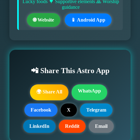
Lucky foods 🌳 Supportive elements 🙏 Worship
guidance
🌐 Website
📱 Android App
📲 Share This Astro App
WhatsApp
🌍 Share All
Facebook
X
Telegram
LinkedIn
Reddit
Email