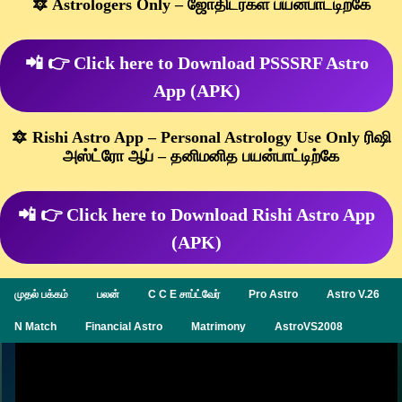
🔯 Astrologers Only – ஜோதிடர்கள் பயன்பாட்டிற்கே
📲 👉 Click here to Download PSSSRF Astro
App (APK)
🔯 Rishi Astro App – Personal Astrology Use Only ரிஷி
அஸ்ட்ரோ ஆப் – தனிமனித பயன்பாட்டிற்கே
📲 👉 Click here to Download Rishi Astro App
(APK)
முதல் பக்கம்
பலன்
C C E சாப்ட்வேர்
Pro Astro
Astro V.26
N Match
Financial Astro
Matrimony
AstroVS2008