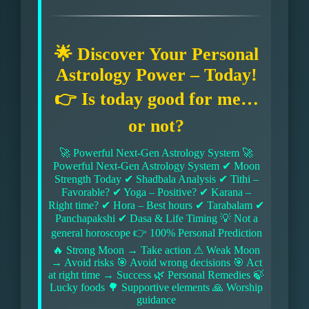
🌟 Discover Your Personal
Astrology Power – Today!
👉 Is today good for me…
or not?
🚀 Powerful Next-Gen Astrology System 🚀
Powerful Next-Gen Astrology System ✔ Moon
Strength Today ✔ Shadbala Analysis ✔ Tithi –
Favorable? ✔ Yoga – Positive? ✔ Karana –
Right time? ✔ Hora – Best hours ✔ Tarabalam ✔
Panchapakshi ✔ Dasa & Life Timing 💡 Not a
general horoscope 👉 100% Personal Prediction
🔥 Strong Moon → Take action ⚠ Weak Moon
→ Avoid risks 🎯 Avoid wrong decisions 🎯 Act
at right time → Success 🌿 Personal Remedies 🍃
Lucky foods 🌳 Supportive elements 🙏 Worship
guidance