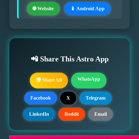
🌐 Website
📱 Android App
📲 Share This Astro App
WhatsApp
🌍 Share All
Facebook
X
Telegram
LinkedIn
Reddit
Email