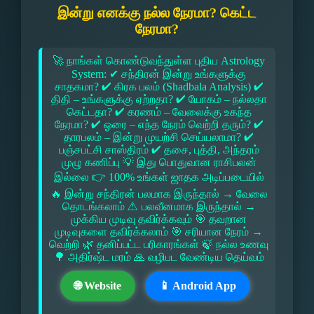
இன்று எனக்கு நல்ல நேரமா? கெட்ட
நேரமா?
🚀 நாங்கள் கொண்டுவந்துள்ள புதிய Astrology
System: ✔ சந்திரன் இன்று உங்களுக்கு
சாதகமா? ✔ கிரக பலம் (Shadbala Analysis) ✔
திதி – உங்களுக்கு ஏற்றதா? ✔ யோகம் – நல்லதா
கெட்டதா? ✔ கரணம் – வேலைக்கு உகந்த
நேரமா? ✔ ஓரை – எந்த நேரம் வெற்றி தரும்? ✔
தாரபலம் – இன்று முயற்சி செய்யலாமா? ✔
பஞ்சபட்சி சாஸ்திரம் ✔ தசை, புத்தி, அந்தரம்
முழு கணிப்பு 💡 இது பொதுவான ராசிபலன்
இல்லை 👉 100% உங்கள் ஜாதக அடிப்படையில்
🔥 இன்று சந்திரன் பலமாக இருந்தால் → வேலை
தொடங்கலாம் ⚠ பலவீனமாக இருந்தால் →
முக்கிய முடிவு தவிர்க்கவும் 🎯 தவறான
முடிவுகளை தவிர்க்கலாம் 🎯 சரியான நேரம் →
வெற்றி 🌿 தனிப்பட்ட பரிகாரங்கள் 🍃 நல்ல உணவு
🌳 அதிர்ஷ்ட மரம் 🙏 வழிபட வேண்டிய தெய்வம்
🌐 Website
📱 Android App