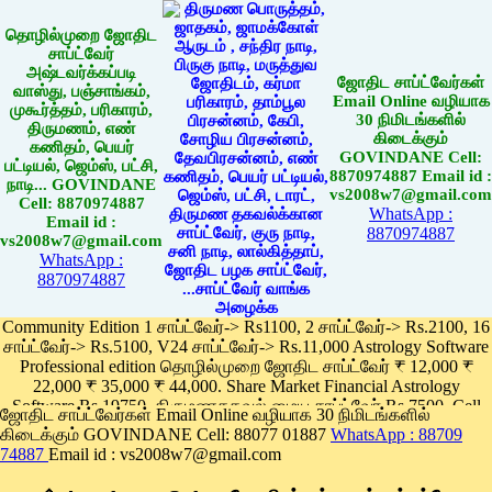
தொழில்முறை ஜோதிட
சாப்ட்வேர்
அஷ்டவர்க்கப்படி
ஜோதிட சாப்ட்வேர்கள்
வாஸ்து, பஞ்சாங்கம்,
Email Online வழியாக
முகூர்த்தம், பரிகாரம்,
30 நிமிடங்களில்
திருமணம், எண்
கிடைக்கும்
கணிதம், பெயர்
GOVINDANE Cell:
பட்டியல், ஜெம்ஸ், பட்சி,
8870974887 Email id :
நாடி... GOVINDANE
vs2008w7@gmail.com
Cell: 8870974887
WhatsApp :
Email id :
8870974887
vs2008w7@gmail.com
WhatsApp :
8870974887
Community Edition 1 சாப்ட்வேர்-> Rs1100, 2 சாப்ட்வேர்-> Rs.2100, 16
சாப்ட்வேர்-> Rs.5100, V24 சாப்ட்வேர்-> Rs.11,000 Astrology Software
Professional edition தொழில்முறை ஜோதிட சாப்ட்வேர் ₹ 12,000 ₹
22,000 ₹ 35,000 ₹ 44,000. Share Market Financial Astrology
Software Rs.19750, திருமணதகவல் மைய சாப்ட்வேர் Rs.7500, Cell
ஜோதிட சாப்ட்வேர்கள் Email Online வழியாக 30 நிமிடங்களில்
Phone App Rs. 1100
கிடைக்கும் GOVINDANE Cell: 88077 01887
WhatsApp : 88709
Pay online
74887
Email id : vs2008w7@gmail.com