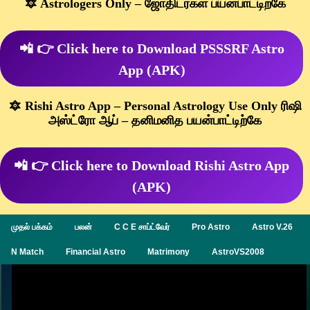
🔯 Astrologers Only – ஜோதிடர்கள் பயன்பாட்டிற்கே
📲 👉 Click here to Download PSSSRF Astro
App (APK)
🔯 Rishi Astro App – Personal Astrology Use Only ரிஷி
அஸ்ட்ரோ ஆப் – தனிமனித பயன்பாட்டிற்கே
📲 👉 Click here to Download Rishi Astro App
(APK)
முதல் பக்கம்
பலன்
C C E சாப்ட்வேர்
Pro Astro
Astro V.26
N Match
Financial Astro
Matrimony
AstroVS2008