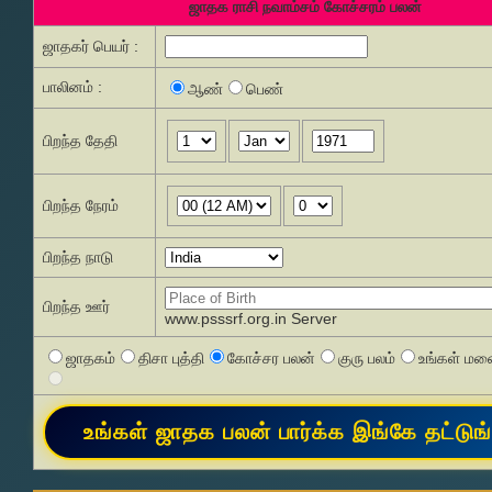
ஜாதக ராசி நவாம்சம் கோச்சரம் பலன்
ஜாதகர் பெயர் :
பாலினம் :
ஆண்
பெண்
பிறந்த தேதி
பிறந்த நேரம்
பிறந்த நாடு
பிறந்த ஊர்
www.psssrf.org.in Server
ஜாதகம்
திசா புத்தி
கோச்சர பலன்
குரு பலம்
உங்கள் மனை