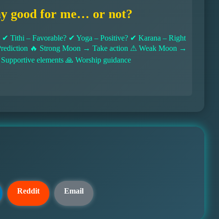
ay good for me… or not?
 Tithi – Favorable? ✔ Yoga – Positive? ✔ Karana – Right
l Prediction 🔥 Strong Moon → Take action ⚠ Weak Moon →
 Supportive elements 🙏 Worship guidance
Reddit
Email