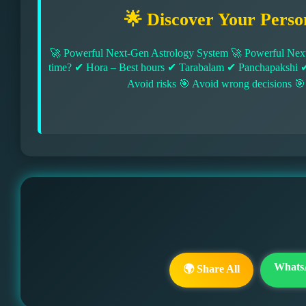
🌟 Discover Your Perso
🚀 Powerful Next-Gen Astrology System 🚀 Powerful Next
time? ✔ Hora – Best hours ✔ Tarabalam ✔ Panchapakshi 
Avoid risks 🎯 Avoid wrong decisions 🎯
Whats
🌍 Share All