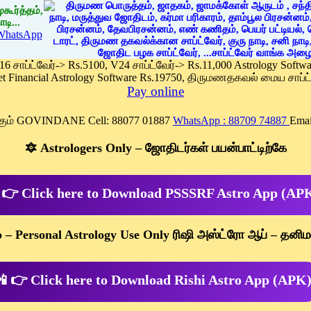
கூர்த்தம்,
டி...
WhatsApp
 16 சாப்ட்வேர்-> Rs.5100, V24 சாப்ட்வேர்-> Rs.11,000 Astrology Soft
et Financial Astrology Software Rs.19750, திருமணதகவல் மைய சாப்ட்
Pay online
க்கும் GOVINDANE Cell: 88077 01887
WhatsApp : 88709 74887
Emai
🔯 Astrologers Only – ஜோதிடர்கள் பயன்பாட்டிற்கே
 👉 Click here to Download PSSSRF Astro App (AP
p – Personal Astrology Use Only ரிஷி அஸ்ட்ரோ ஆப் – தனிம
 👉 Click here to Download Rishi Astro App (APK