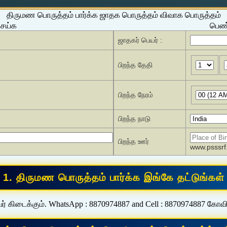
திருமண பொருத்தம் பார்க்க ஜாதக பொருத்தம் விவாக பொருத்தம்
செய்க
பெண்
ஜாதகர் பெயர் :
பிறந்த தேதி
பிறந்த நேரம்
பிறந்த நாடு
பிறந்த ஊர்
www.psssrf.
ர் கிடைக்கும். WhatsApp : 8870974887 and Cell : 8870974887 கோவ