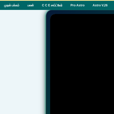
முதல் பக்கம்
பலன்
C C E சாப்ட்வேர்
Pro Astro
Astro V.26