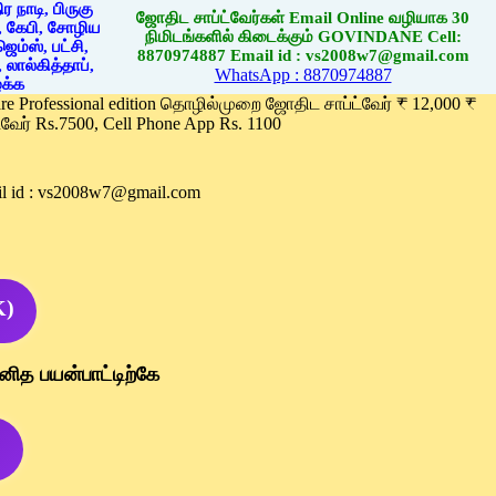
ஜோதிட சாப்ட்வேர்கள் Email Online வழியாக 30
நிமிடங்களில் கிடைக்கும் GOVINDANE Cell:
8870974887 Email id : vs2008w7@gmail.com
WhatsApp : 8870974887
ware Professional edition தொழில்முறை ஜோதிட சாப்ட்வேர் ₹ 12,000 ₹
வேர் Rs.7500, Cell Phone App Rs. 1100
l id : vs2008w7@gmail.com
K)
னித பயன்பாட்டிற்கே
)