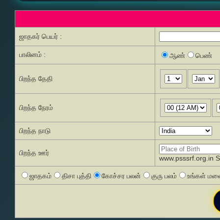
ஜாதகர் பெயர் :
பாலினம் :
ஆண்
பெண்
பிறந்த தேதி
பிறந்த நேரம்
பிறந்த நாடு
பிறந்த ஊர்
www.psssrf.org.in 
ஜாதகம்
திசா புத்தி
கோச்சர பலன்
குரு பலம்
உங்கள் மனை