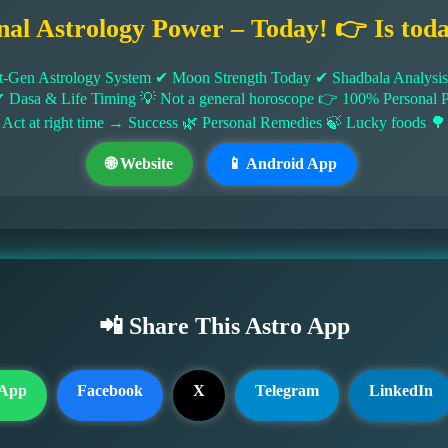
nal Astrology Power – Today! 👉 Is tod
-Gen Astrology System ✔ Moon Strength Today ✔ Shadbala Analysis ✔
✔ Dasa & Life Timing 💡 Not a general horoscope 👉 100% Persona
 Act at right time → Success 🌿 Personal Remedies 🍃 Lucky foods 🌳
🌐 Website
📱 Android App
📲 Share This Astro App
App
Facebook
X
Telegram
LinkedIn