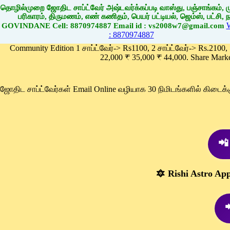
தொழில்முறை ஜோதிட சாப்ட்வேர் அஷ்டவர்க்கப்படி வாஸ்து, பஞ்சாங்கம், மு
பரிகாரம், திருமணம், எண் கணிதம், பெயர் பட்டியல், ஜெம்ஸ், பட்சி, நா
GOVINDANE Cell: 8870974887 Email id : vs2008w7@gmail.com
: 8870974887
Community Edition 1 சாப்ட்வேர்-> Rs1100, 2 சாப்ட்வேர்-> Rs.2100,
22,000 ₹ 35,000 ₹ 44,000. Share Mark
ஜோதிட சாப்ட்வேர்கள் Email Online வழியாக 30 நிமிடங்களில் கிடை
📲
🔯 Rishi Astro Ap
