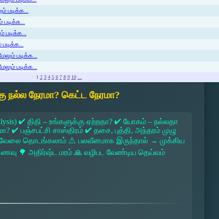
் படிக்க...
 படிக்க...
் படிக்க...
படிக்க...
ேலும் படிக்க...
ேலும் படிக்க...
1
2
3
4
5
6
7
8
9
10
...
ு நல்ல நேரமா? கெட்ட நேரமா?
lysis) ✔ திதி – உங்களுக்கு ஏற்றதா? ✔ யோகம் – நல்லதா
 ✔ பஞ்சபட்சி சாஸ்திரம் ✔ தசை, புத்தி, அந்தரம் முழு
 → வேலை தொடங்கலாம் ⚠ பலவீனமாக இருந்தால் → முக்கிய
ல உணவு 🌳 அதிர்ஷ்ட மரம் 🙏 வழிபட வேண்டிய தெய்வம்