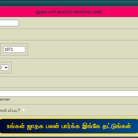
ஜாதக ராசி நவாம்சம் கோச்சரம் பலன்
Server
வி எப்படி?