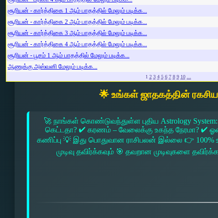
சூரியன் - கார்த்திகை 1 ஆம் பாதத்தில் மேலும் படிக்க...
சூரியன் - கார்த்திகை 2 ஆம் பாதத்தில் மேலும் படிக்க...
சூரியன் - கார்த்திகை 3 ஆம் பாதத்தில் மேலும் படிக்க...
சூரியன் - கார்த்திகை 4 ஆம் பாதத்தில் மேலும் படிக்க...
சூரியன் - பூசம் 1 ஆம் பாதத்தில் மேலும் படிக்க...
ஆணுக்கு அஸ்வனி மேலும் படிக்க...
1
2
3
4
5
6
7
8
9
10
...
🌟 உங்கள் ஜாதகத்தின் ரகசி
🚀 நாங்கள் கொண்டுவந்துள்ள புதிய Astrology System:
கெட்டதா? ✔ கரணம் – வேலைக்கு உகந்த நேரமா? ✔ ஓரை –
கணிப்பு 💡 இது பொதுவான ராசிபலன் இல்லை 👉 100% உ
முடிவு தவிர்க்கவும் 🎯 தவறான முடிவுகளை தவிர்க்