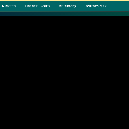
N Match
Financial Astro
Matrimony
AstroVS2008