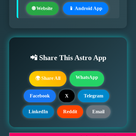
🌐 Website
📱 Android App
📲 Share This Astro App
WhatsApp
🌍 Share All
Facebook
X
Telegram
LinkedIn
Reddit
Email