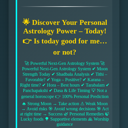
🌟 Discover Your Personal
Astrology Power – Today!
👉 Is today good for me…
or not?
🚀 Powerful Next-Gen Astrology System 🚀
Powerful Next-Gen Astrology System ✔ Moon
Strength Today ✔ Shadbala Analysis ✔ Tithi –
Favorable? ✔ Yoga – Positive? ✔ Karana –
Right time? ✔ Hora – Best hours ✔ Tarabalam ✔
Panchapakshi ✔ Dasa & Life Timing 💡 Not a
general horoscope 👉 100% Personal Prediction
🔥 Strong Moon → Take action ⚠ Weak Moon
→ Avoid risks 🎯 Avoid wrong decisions 🎯 Act
at right time → Success 🌿 Personal Remedies 🍃
Lucky foods 🌳 Supportive elements 🙏 Worship
guidance