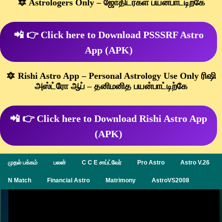
🔯 Astrologers Only – ஜோதிடர்கள் பயன்பாட்டிற்கே
📲 👉 Click here to Download PSSSRF Astro
App (APK)
🔯 Rishi Astro App – Personal Astrology Use Only ரிஷி
அஸ்ட்ரோ ஆப் – தனிமனித பயன்பாட்டிற்கே
📲 👉 Click here to Download Rishi Astro App
(APK)
முதல் பக்கம்
பலன்
C C E சாப்ட்வேர்
Pro Astro
Astro V.26
N Match
Financial Astro
Matrimony
AstroVS2008