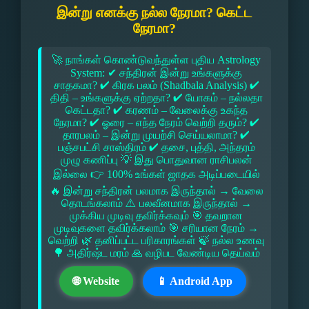
இன்று எனக்கு நல்ல நேரமா? கெட்ட
நேரமா?
🚀 நாங்கள் கொண்டுவந்துள்ள புதிய Astrology
System: ✔ சந்திரன் இன்று உங்களுக்கு
சாதகமா? ✔ கிரக பலம் (Shadbala Analysis) ✔
திதி – உங்களுக்கு ஏற்றதா? ✔ யோகம் – நல்லதா
கெட்டதா? ✔ கரணம் – வேலைக்கு உகந்த
நேரமா? ✔ ஓரை – எந்த நேரம் வெற்றி தரும்? ✔
தாரபலம் – இன்று முயற்சி செய்யலாமா? ✔
பஞ்சபட்சி சாஸ்திரம் ✔ தசை, புத்தி, அந்தரம்
முழு கணிப்பு 💡 இது பொதுவான ராசிபலன்
இல்லை 👉 100% உங்கள் ஜாதக அடிப்படையில்
🔥 இன்று சந்திரன் பலமாக இருந்தால் → வேலை
தொடங்கலாம் ⚠ பலவீனமாக இருந்தால் →
முக்கிய முடிவு தவிர்க்கவும் 🎯 தவறான
முடிவுகளை தவிர்க்கலாம் 🎯 சரியான நேரம் →
வெற்றி 🌿 தனிப்பட்ட பரிகாரங்கள் 🍃 நல்ல உணவு
🌳 அதிர்ஷ்ட மரம் 🙏 வழிபட வேண்டிய தெய்வம்
🌐 Website
📱 Android App