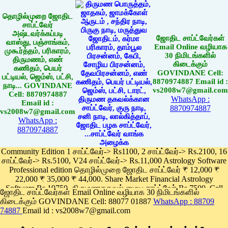
தொழில்முறை ஜோதிட
சாப்ட்வேர்
அஷ்டவர்க்கப்படி
ஜோதிட சாப்ட்வேர்கள்
வாஸ்து, பஞ்சாங்கம்,
Email Online வழியாக
முகூர்த்தம், பரிகாரம்,
30 நிமிடங்களில்
திருமணம், எண்
கிடைக்கும்
கணிதம், பெயர்
GOVINDANE Cell:
பட்டியல், ஜெம்ஸ், பட்சி,
8870974887 Email id :
நாடி... GOVINDANE
vs2008w7@gmail.com
Cell: 8870974887
WhatsApp :
Email id :
8870974887
vs2008w7@gmail.com
WhatsApp :
8870974887
Community Edition 1 சாப்ட்வேர்-> Rs1100, 2 சாப்ட்வேர்-> Rs.2100, 16
சாப்ட்வேர்-> Rs.5100, V24 சாப்ட்வேர்-> Rs.11,000 Astrology Software
Professional edition தொழில்முறை ஜோதிட சாப்ட்வேர் ₹ 12,000 ₹
22,000 ₹ 35,000 ₹ 44,000. Share Market Financial Astrology
Software Rs.19750, திருமணதகவல் மைய சாப்ட்வேர் Rs.7500, Cell
ஜோதிட சாப்ட்வேர்கள் Email Online வழியாக 30 நிமிடங்களில்
Phone App Rs. 1100
கிடைக்கும் GOVINDANE Cell: 88077 01887
WhatsApp : 88709
Pay online
74887
Email id : vs2008w7@gmail.com