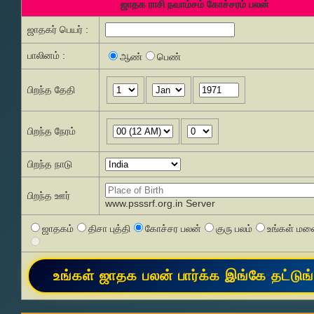
ஜாதக ராசி நவாம்சம் கோச்சரம் பலன்
ஜாதகர் பெயர் :
பாலினம் :
ஆண்
பெண்
பிறந்த தேதி
பிறந்த நேரம்
பிறந்த நாடு
பிறந்த ஊர்
www.psssrf.org.in Server
ஜாதகம்
திசா புத்தி
கோச்சர பலன்
குரு பலம்
உங்கள் மனை