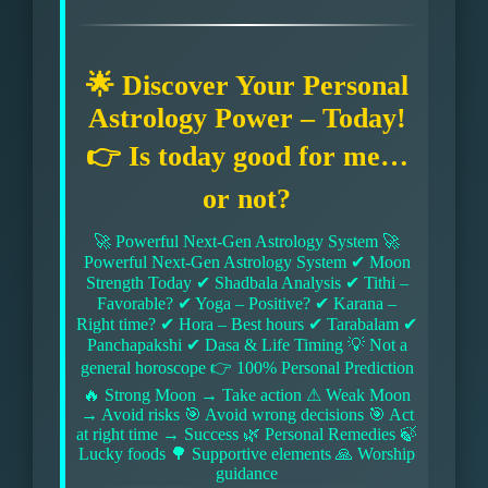
🌟 Discover Your Personal
Astrology Power – Today!
👉 Is today good for me…
or not?
🚀 Powerful Next-Gen Astrology System 🚀
Powerful Next-Gen Astrology System ✔ Moon
Strength Today ✔ Shadbala Analysis ✔ Tithi –
Favorable? ✔ Yoga – Positive? ✔ Karana –
Right time? ✔ Hora – Best hours ✔ Tarabalam ✔
Panchapakshi ✔ Dasa & Life Timing 💡 Not a
general horoscope 👉 100% Personal Prediction
🔥 Strong Moon → Take action ⚠ Weak Moon
→ Avoid risks 🎯 Avoid wrong decisions 🎯 Act
at right time → Success 🌿 Personal Remedies 🍃
Lucky foods 🌳 Supportive elements 🙏 Worship
guidance