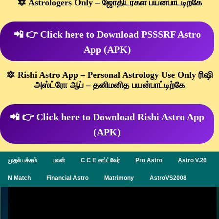
🔯 Astrologers Only – ஜோதிடர்கள் பயன்பாட்டிற்கே
📲 👉 Click here to Download PSSSRF Astro
App (APK)
🔯 Rishi Astro App – Personal Astrology Use Only ரிஷி
அஸ்ட்ரோ ஆப் – தனிமனித பயன்பாட்டிற்கே
📲 👉 Click here to Download Rishi Astro App
(APK)
முதல் பக்கம்
பலன்
C C E சாப்ட்வேர்
Pro Astro
Astro V.26
N Match
Financial Astro
Matrimony
AstroVS2008