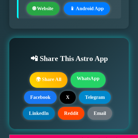
🌐 Website
📱 Android App
📲 Share This Astro App
WhatsApp
🌍 Share All
Facebook
X
Telegram
LinkedIn
Reddit
Email