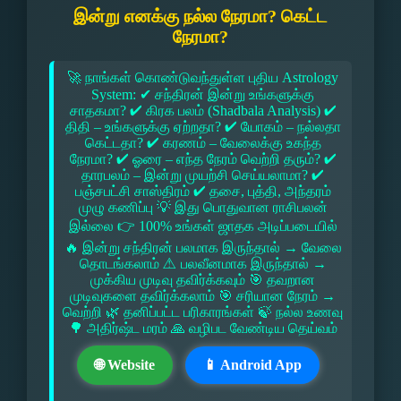
இன்று எனக்கு நல்ல நேரமா? கெட்ட
நேரமா?
🚀 நாங்கள் கொண்டுவந்துள்ள புதிய Astrology
System: ✔ சந்திரன் இன்று உங்களுக்கு
சாதகமா? ✔ கிரக பலம் (Shadbala Analysis) ✔
திதி – உங்களுக்கு ஏற்றதா? ✔ யோகம் – நல்லதா
கெட்டதா? ✔ கரணம் – வேலைக்கு உகந்த
நேரமா? ✔ ஓரை – எந்த நேரம் வெற்றி தரும்? ✔
தாரபலம் – இன்று முயற்சி செய்யலாமா? ✔
பஞ்சபட்சி சாஸ்திரம் ✔ தசை, புத்தி, அந்தரம்
முழு கணிப்பு 💡 இது பொதுவான ராசிபலன்
இல்லை 👉 100% உங்கள் ஜாதக அடிப்படையில்
🔥 இன்று சந்திரன் பலமாக இருந்தால் → வேலை
தொடங்கலாம் ⚠ பலவீனமாக இருந்தால் →
முக்கிய முடிவு தவிர்க்கவும் 🎯 தவறான
முடிவுகளை தவிர்க்கலாம் 🎯 சரியான நேரம் →
வெற்றி 🌿 தனிப்பட்ட பரிகாரங்கள் 🍃 நல்ல உணவு
🌳 அதிர்ஷ்ட மரம் 🙏 வழிபட வேண்டிய தெய்வம்
🌐 Website
📱 Android App