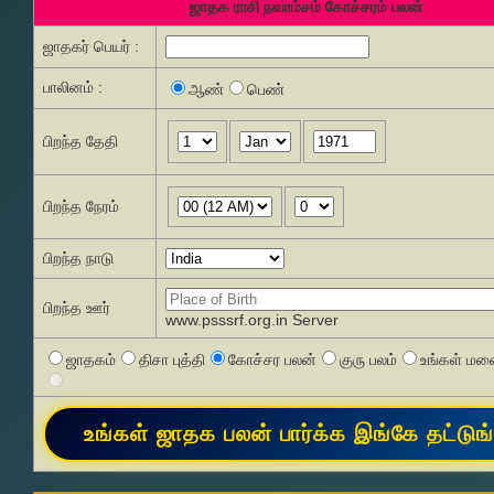
ஜாதக ராசி நவாம்சம் கோச்சரம் பலன்
ஜாதகர் பெயர் :
பாலினம் :
ஆண்
பெண்
பிறந்த தேதி
பிறந்த நேரம்
பிறந்த நாடு
பிறந்த ஊர்
www.psssrf.org.in Server
ஜாதகம்
திசா புத்தி
கோச்சர பலன்
குரு பலம்
உங்கள் மனை