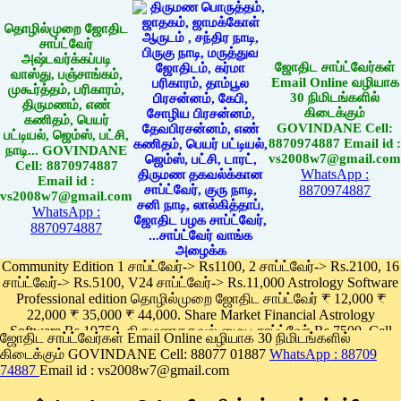
தொழில்முறை ஜோதிட
சாப்ட்வேர்
அஷ்டவர்க்கப்படி
ஜோதிட சாப்ட்வேர்கள்
வாஸ்து, பஞ்சாங்கம்,
Email Online வழியாக
முகூர்த்தம், பரிகாரம்,
30 நிமிடங்களில்
திருமணம், எண்
கிடைக்கும்
கணிதம், பெயர்
GOVINDANE Cell:
பட்டியல், ஜெம்ஸ், பட்சி,
8870974887 Email id :
நாடி... GOVINDANE
vs2008w7@gmail.com
Cell: 8870974887
WhatsApp :
Email id :
8870974887
vs2008w7@gmail.com
WhatsApp :
8870974887
Community Edition 1 சாப்ட்வேர்-> Rs1100, 2 சாப்ட்வேர்-> Rs.2100, 16
சாப்ட்வேர்-> Rs.5100, V24 சாப்ட்வேர்-> Rs.11,000 Astrology Software
Professional edition தொழில்முறை ஜோதிட சாப்ட்வேர் ₹ 12,000 ₹
22,000 ₹ 35,000 ₹ 44,000. Share Market Financial Astrology
Software Rs.19750, திருமணதகவல் மைய சாப்ட்வேர் Rs.7500, Cell
ஜோதிட சாப்ட்வேர்கள் Email Online வழியாக 30 நிமிடங்களில்
Phone App Rs. 1100
கிடைக்கும் GOVINDANE Cell: 88077 01887
WhatsApp : 88709
Pay online
74887
Email id : vs2008w7@gmail.com