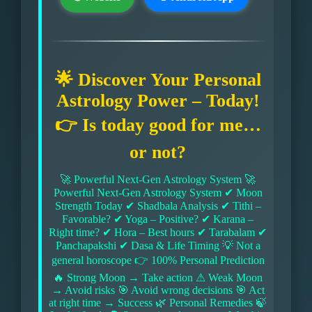
🌟 Discover Your Personal
Astrology Power – Today!
👉 Is today good for me…
or not?
🚀 Powerful Next-Gen Astrology System 🚀
Powerful Next-Gen Astrology System ✔ Moon
Strength Today ✔ Shadbala Analysis ✔ Tithi –
Favorable? ✔ Yoga – Positive? ✔ Karana –
Right time? ✔ Hora – Best hours ✔ Tarabalam ✔
Panchapakshi ✔ Dasa & Life Timing 💡 Not a
general horoscope 👉 100% Personal Prediction
🔥 Strong Moon → Take action ⚠ Weak Moon
→ Avoid risks 🎯 Avoid wrong decisions 🎯 Act
at right time → Success 🌿 Personal Remedies 🍃