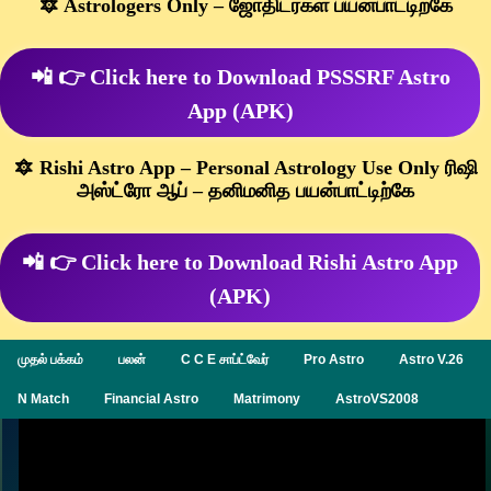
🔯 Astrologers Only – ஜோதிடர்கள் பயன்பாட்டிற்கே
📲 👉 Click here to Download PSSSRF Astro
App (APK)
🔯 Rishi Astro App – Personal Astrology Use Only ரிஷி
அஸ்ட்ரோ ஆப் – தனிமனித பயன்பாட்டிற்கே
📲 👉 Click here to Download Rishi Astro App
(APK)
முதல் பக்கம்
பலன்
C C E சாப்ட்வேர்
Pro Astro
Astro V.26
N Match
Financial Astro
Matrimony
AstroVS2008