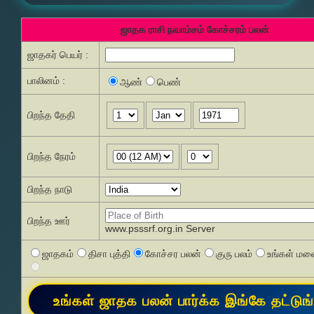
ஜாதக ராசி நவாம்சம் கோச்சரம் பலன்
ஜாதகர் பெயர் :
பாலினம் :
ஆண்
பெண்
பிறந்த தேதி
பிறந்த நேரம்
பிறந்த நாடு
பிறந்த ஊர்
www.psssrf.org.in Server
ஜாதகம்
திசா புத்தி
கோச்சர பலன்
குரு பலம்
உங்கள் மனை