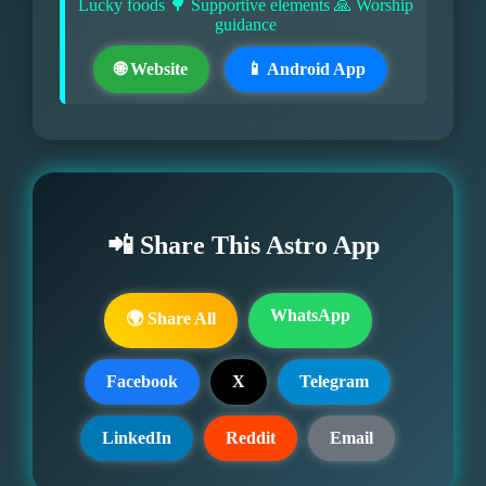
Lucky foods 🌳 Supportive elements 🙏 Worship
guidance
🌐 Website
📱 Android App
📲 Share This Astro App
WhatsApp
🌍 Share All
Facebook
X
Telegram
LinkedIn
Reddit
Email