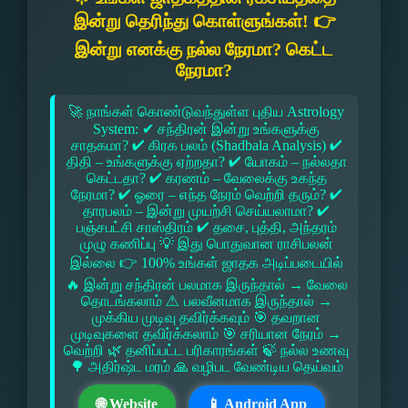
இன்று தெரிந்து கொள்ளுங்கள்! 👉
இன்று எனக்கு நல்ல நேரமா? கெட்ட
நேரமா?
🚀 நாங்கள் கொண்டுவந்துள்ள புதிய Astrology
System: ✔ சந்திரன் இன்று உங்களுக்கு
சாதகமா? ✔ கிரக பலம் (Shadbala Analysis) ✔
திதி – உங்களுக்கு ஏற்றதா? ✔ யோகம் – நல்லதா
கெட்டதா? ✔ கரணம் – வேலைக்கு உகந்த
நேரமா? ✔ ஓரை – எந்த நேரம் வெற்றி தரும்? ✔
தாரபலம் – இன்று முயற்சி செய்யலாமா? ✔
பஞ்சபட்சி சாஸ்திரம் ✔ தசை, புத்தி, அந்தரம்
முழு கணிப்பு 💡 இது பொதுவான ராசிபலன்
இல்லை 👉 100% உங்கள் ஜாதக அடிப்படையில்
🔥 இன்று சந்திரன் பலமாக இருந்தால் → வேலை
தொடங்கலாம் ⚠ பலவீனமாக இருந்தால் →
முக்கிய முடிவு தவிர்க்கவும் 🎯 தவறான
முடிவுகளை தவிர்க்கலாம் 🎯 சரியான நேரம் →
வெற்றி 🌿 தனிப்பட்ட பரிகாரங்கள் 🍃 நல்ல உணவு
🌳 அதிர்ஷ்ட மரம் 🙏 வழிபட வேண்டிய தெய்வம்
🌐 Website
📱 Android App