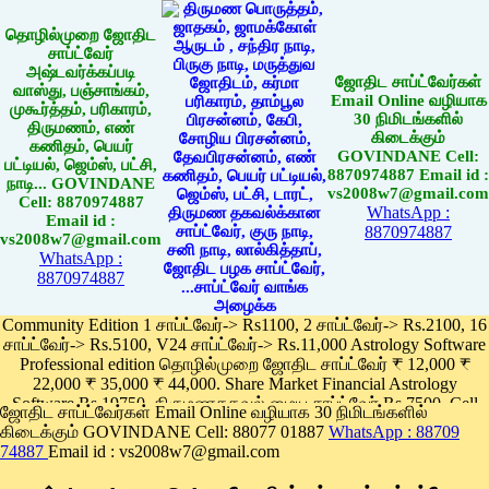
தொழில்முறை ஜோதிட
சாப்ட்வேர்
அஷ்டவர்க்கப்படி
ஜோதிட சாப்ட்வேர்கள்
வாஸ்து, பஞ்சாங்கம்,
Email Online வழியாக
முகூர்த்தம், பரிகாரம்,
30 நிமிடங்களில்
திருமணம், எண்
கிடைக்கும்
கணிதம், பெயர்
GOVINDANE Cell:
பட்டியல், ஜெம்ஸ், பட்சி,
8870974887 Email id :
நாடி... GOVINDANE
vs2008w7@gmail.com
Cell: 8870974887
WhatsApp :
Email id :
8870974887
vs2008w7@gmail.com
WhatsApp :
8870974887
Community Edition 1 சாப்ட்வேர்-> Rs1100, 2 சாப்ட்வேர்-> Rs.2100, 16
சாப்ட்வேர்-> Rs.5100, V24 சாப்ட்வேர்-> Rs.11,000 Astrology Software
Professional edition தொழில்முறை ஜோதிட சாப்ட்வேர் ₹ 12,000 ₹
22,000 ₹ 35,000 ₹ 44,000. Share Market Financial Astrology
Software Rs.19750, திருமணதகவல் மைய சாப்ட்வேர் Rs.7500, Cell
ஜோதிட சாப்ட்வேர்கள் Email Online வழியாக 30 நிமிடங்களில்
Phone App Rs. 1100
கிடைக்கும் GOVINDANE Cell: 88077 01887
WhatsApp : 88709
Pay online
74887
Email id : vs2008w7@gmail.com