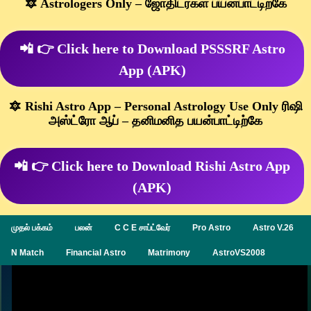
🔯 Astrologers Only – ஜோதிடர்கள் பயன்பாட்டிற்கே
📲 👉 Click here to Download PSSSRF Astro
App (APK)
🔯 Rishi Astro App – Personal Astrology Use Only ரிஷி
அஸ்ட்ரோ ஆப் – தனிமனித பயன்பாட்டிற்கே
📲 👉 Click here to Download Rishi Astro App
(APK)
முதல் பக்கம்
பலன்
C C E சாப்ட்வேர்
Pro Astro
Astro V.26
N Match
Financial Astro
Matrimony
AstroVS2008