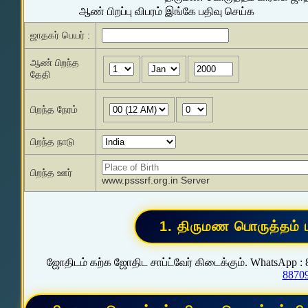
ஆண் பிறப்பு விபரம் இங்கே பதிவு செய்க
ஜாதகர் பெயர் :
ஆண் பிறந்த
தேதி
பிறந்த நேரம்
பிறந்த நாடு
பிறந்த ஊர்
www.psssrf.org.in Server
ஜோதிடம் கற்க ஜோதிட சாப்ட்வேர் கிடைக்கும். WhatsApp :
8870