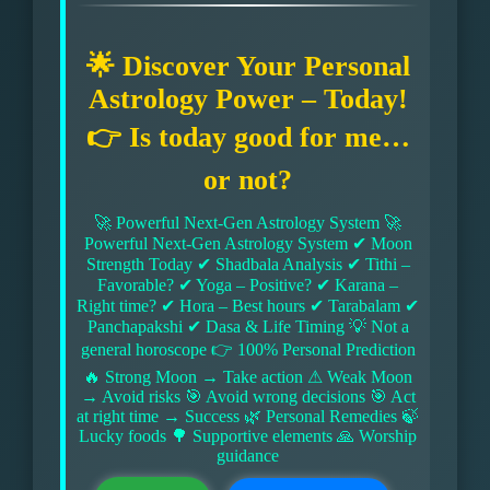
🌟 Discover Your Personal
Astrology Power – Today!
👉 Is today good for me…
or not?
🚀 Powerful Next-Gen Astrology System 🚀
Powerful Next-Gen Astrology System ✔ Moon
Strength Today ✔ Shadbala Analysis ✔ Tithi –
Favorable? ✔ Yoga – Positive? ✔ Karana –
Right time? ✔ Hora – Best hours ✔ Tarabalam ✔
Panchapakshi ✔ Dasa & Life Timing 💡 Not a
general horoscope 👉 100% Personal Prediction
🔥 Strong Moon → Take action ⚠ Weak Moon
→ Avoid risks 🎯 Avoid wrong decisions 🎯 Act
at right time → Success 🌿 Personal Remedies 🍃
Lucky foods 🌳 Supportive elements 🙏 Worship
guidance