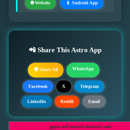
🌐 Website
📱 Android App
📲 Share This Astro App
WhatsApp
🌍 Share All
Facebook
X
Telegram
LinkedIn
Reddit
Email
ஜாதக ராசி நவாம்சம் கோச்சரம் பலன்