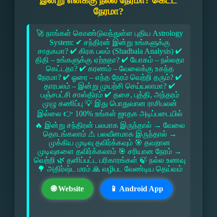
இன்று எனக்கு நல்ல நேரமா? கெட்ட
நேரமா?
🚀 நாங்கள் கொண்டுவந்துள்ள புதிய Astrology
System: ✔ சந்திரன் இன்று உங்களுக்கு
சாதகமா? ✔ கிரக பலம் (Shadbala Analysis) ✔
திதி – உங்களுக்கு ஏற்றதா? ✔ யோகம் – நல்லதா
கெட்டதா? ✔ கரணம் – வேலைக்கு உகந்த
நேரமா? ✔ ஓரை – எந்த நேரம் வெற்றி தரும்? ✔
தாரபலம் – இன்று முயற்சி செய்யலாமா? ✔
பஞ்சபட்சி சாஸ்திரம் ✔ தசை, புத்தி, அந்தரம்
முழு கணிப்பு 💡 இது பொதுவான ராசிபலன்
இல்லை 👉 100% உங்கள் ஜாதக அடிப்படையில்
🔥 இன்று சந்திரன் பலமாக இருந்தால் → வேலை
தொடங்கலாம் ⚠ பலவீனமாக இருந்தால் →
முக்கிய முடிவு தவிர்க்கவும் 🎯 தவறான
முடிவுகளை தவிர்க்கலாம் 🎯 சரியான நேரம் →
வெற்றி 🌿 தனிப்பட்ட பரிகாரங்கள் 🍃 நல்ல உணவு
🌳 அதிர்ஷ்ட மரம் 🙏 வழிபட வேண்டிய தெய்வம்
🌐 Website
📱 Android App