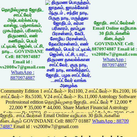
தொழில்முறை ஜோதிட
சாப்ட்வேர்
அஷ்டவர்க்கப்படி
ஜோதிட சாப்ட்வேர்கள்
வாஸ்து, பஞ்சாங்கம்,
Email Online வழியாக
முகூர்த்தம், பரிகாரம்,
30 நிமிடங்களில்
திருமணம், எண்
கிடைக்கும்
கணிதம், பெயர்
GOVINDANE Cell:
பட்டியல், ஜெம்ஸ், பட்சி,
8870974887 Email id :
நாடி... GOVINDANE
vs2008w7@gmail.com
Cell: 8870974887
WhatsApp :
Email id :
8870974887
vs2008w7@gmail.com
WhatsApp :
8870974887
Community Edition 1 சாப்ட்வேர்-> Rs1100, 2 சாப்ட்வேர்-> Rs.2100, 16
சாப்ட்வேர்-> Rs.5100, V24 சாப்ட்வேர்-> Rs.11,000 Astrology Software
Professional edition தொழில்முறை ஜோதிட சாப்ட்வேர் ₹ 12,000 ₹
22,000 ₹ 35,000 ₹ 44,000. Share Market Financial Astrology
Software Rs.19750, திருமணதகவல் மைய சாப்ட்வேர் Rs.7500, Cell
ஜோதிட சாப்ட்வேர்கள் Email Online வழியாக 30 நிமிடங்களில்
Phone App Rs. 1100
கிடைக்கும் GOVINDANE Cell: 88077 01887
WhatsApp : 88709
Pay online
74887
Email id : vs2008w7@gmail.com