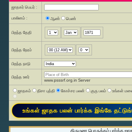
ஜாதகர் பெயர் :
பாலினம் :
ஆண்
பெண்
பிறந்த தேதி
பிறந்த நேரம்
பிறந்த நாடு
பிறந்த ஊர்
www.psssrf.org.in Server
ஜாதகம்
திசா புத்தி
கோச்சர பலன்
குரு பலம்
உங்கள் மனை
திருமண பொருத்தம் பார்க்க ஜா