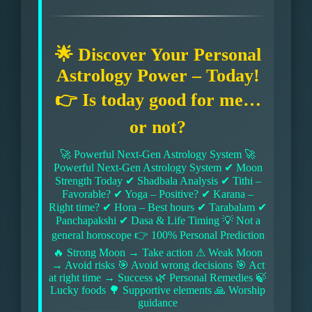
🌟 Discover Your Personal
Astrology Power – Today!
👉 Is today good for me…
or not?
🚀 Powerful Next-Gen Astrology System 🚀
Powerful Next-Gen Astrology System ✔ Moon
Strength Today ✔ Shadbala Analysis ✔ Tithi –
Favorable? ✔ Yoga – Positive? ✔ Karana –
Right time? ✔ Hora – Best hours ✔ Tarabalam ✔
Panchapakshi ✔ Dasa & Life Timing 💡 Not a
general horoscope 👉 100% Personal Prediction
🔥 Strong Moon → Take action ⚠ Weak Moon
→ Avoid risks 🎯 Avoid wrong decisions 🎯 Act
at right time → Success 🌿 Personal Remedies 🍃
Lucky foods 🌳 Supportive elements 🙏 Worship
guidance