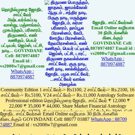
தொழில்முறை ஜோதிட
சாப்ட்வேர்
அஷ்டவர்க்கப்படி
ஜோதிட சாப்ட்வேர்கள்
வாஸ்து, பஞ்சாங்கம்,
Email Online வழியாக
முகூர்த்தம், பரிகாரம்,
30 நிமிடங்களில்
திருமணம், எண்
கிடைக்கும்
கணிதம், பெயர்
GOVINDANE Cell:
பட்டியல், ஜெம்ஸ், பட்சி,
8870974887 Email id :
நாடி... GOVINDANE
vs2008w7@gmail.com
Cell: 8870974887
WhatsApp :
Email id :
8870974887
vs2008w7@gmail.com
WhatsApp :
8870974887
Community Edition 1 சாப்ட்வேர்-> Rs1100, 2 சாப்ட்வேர்-> Rs.2100, 16
சாப்ட்வேர்-> Rs.5100, V24 சாப்ட்வேர்-> Rs.11,000 Astrology Software
Professional edition தொழில்முறை ஜோதிட சாப்ட்வேர் ₹ 12,000 ₹
22,000 ₹ 35,000 ₹ 44,000. Share Market Financial Astrology
Software Rs.19750, திருமணதகவல் மைய சாப்ட்வேர் Rs.7500, Cell
ஜோதிட சாப்ட்வேர்கள் Email Online வழியாக 30 நிமிடங்களில்
Phone App Rs. 1100
கிடைக்கும் GOVINDANE Cell: 88077 01887
WhatsApp : 88709
Pay online
74887
Email id : vs2008w7@gmail.com