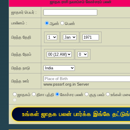
ஜாதக ராசி நவாம்சம் கோச்சரம் பலன்
ஜாதகர் பெயர் :
பாலினம் :
ஆண்
பெண்
பிறந்த தேதி
பிறந்த நேரம்
பிறந்த நாடு
பிறந்த ஊர்
www.psssrf.org.in Server
ஜாதகம்
திசா புத்தி
கோச்சர பலன்
குரு பலம்
உங்கள் மனை