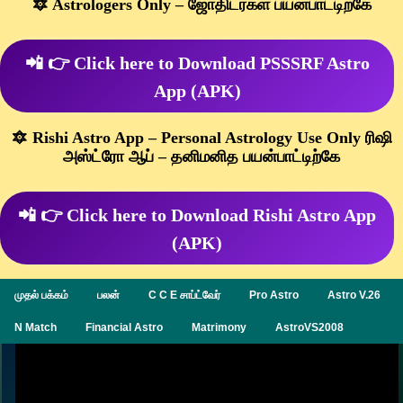
🔯 Astrologers Only – ஜோதிடர்கள் பயன்பாட்டிற்கே
📲 👉 Click here to Download PSSSRF Astro
App (APK)
🔯 Rishi Astro App – Personal Astrology Use Only ரிஷி
அஸ்ட்ரோ ஆப் – தனிமனித பயன்பாட்டிற்கே
📲 👉 Click here to Download Rishi Astro App
(APK)
முதல் பக்கம்
பலன்
C C E சாப்ட்வேர்
Pro Astro
Astro V.26
N Match
Financial Astro
Matrimony
AstroVS2008