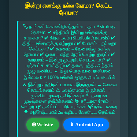
இன்று எனக்கு நல்ல நேரமா? கெட்ட
நேரமா?
🚀 நாங்கள் கொண்டுவந்துள்ள புதிய Astrology
System: ✔ சந்திரன் இன்று உங்களுக்கு
சாதகமா? ✔ கிரக பலம் (Shadbala Analysis) ✔
திதி – உங்களுக்கு ஏற்றதா? ✔ யோகம் – நல்லதா
கெட்டதா? ✔ கரணம் – வேலைக்கு உகந்த
நேரமா? ✔ ஓரை – எந்த நேரம் வெற்றி தரும்? ✔
தாரபலம் – இன்று முயற்சி செய்யலாமா? ✔
பஞ்சபட்சி சாஸ்திரம் ✔ தசை, புத்தி, அந்தரம்
முழு கணிப்பு 💡 இது பொதுவான ராசிபலன்
இல்லை 👉 100% உங்கள் ஜாதக அடிப்படையில்
🔥 இன்று சந்திரன் பலமாக இருந்தால் → வேலை
தொடங்கலாம் ⚠ பலவீனமாக இருந்தால் →
முக்கிய முடிவு தவிர்க்கவும் 🎯 தவறான
முடிவுகளை தவிர்க்கலாம் 🎯 சரியான நேரம் →
வெற்றி 🌿 தனிப்பட்ட பரிகாரங்கள் 🍃 நல்ல உணவு
🌳 அதிர்ஷ்ட மரம் 🙏 வழிபட வேண்டிய தெய்வம்
🌐 Website
📱 Android App