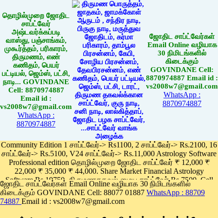
தொழில்முறை ஜோதிட
சாப்ட்வேர்
அஷ்டவர்க்கப்படி
ஜோதிட சாப்ட்வேர்கள்
வாஸ்து, பஞ்சாங்கம்,
Email Online வழியாக
முகூர்த்தம், பரிகாரம்,
30 நிமிடங்களில்
திருமணம், எண்
கிடைக்கும்
கணிதம், பெயர்
GOVINDANE Cell:
பட்டியல், ஜெம்ஸ், பட்சி,
8870974887 Email id :
நாடி... GOVINDANE
vs2008w7@gmail.com
Cell: 8870974887
WhatsApp :
Email id :
8870974887
vs2008w7@gmail.com
WhatsApp :
8870974887
Community Edition 1 சாப்ட்வேர்-> Rs1100, 2 சாப்ட்வேர்-> Rs.2100, 16
சாப்ட்வேர்-> Rs.5100, V24 சாப்ட்வேர்-> Rs.11,000 Astrology Software
Professional edition தொழில்முறை ஜோதிட சாப்ட்வேர் ₹ 12,000 ₹
22,000 ₹ 35,000 ₹ 44,000. Share Market Financial Astrology
Software Rs.19750, திருமணதகவல் மைய சாப்ட்வேர் Rs.7500, Cell
ஜோதிட சாப்ட்வேர்கள் Email Online வழியாக 30 நிமிடங்களில்
Phone App Rs. 1100
கிடைக்கும் GOVINDANE Cell: 88077 01887
WhatsApp : 88709
Pay online
74887
Email id : vs2008w7@gmail.com