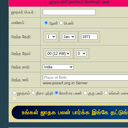
ஜாதக ராசி நவாம்சம் கோச்சரம் பலன்
ஜாதகர் பெயர் :
பாலினம் :
ஆண்
பெண்
பிறந்த தேதி
பிறந்த நேரம்
பிறந்த நாடு
பிறந்த ஊர்
www.psssrf.org.in Server
ஜாதகம்
திசா புத்தி
கோச்சர பலன்
குரு பலம்
உங்கள் மனை