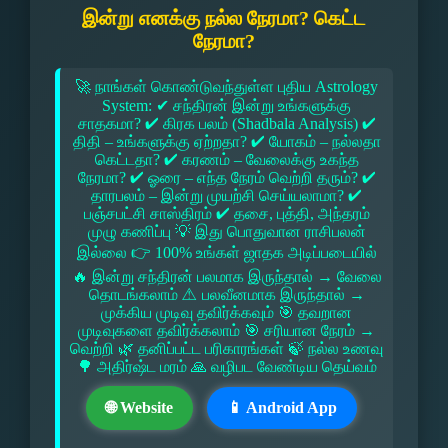
இன்று எனக்கு நல்ல நேரமா? கெட்ட
நேரமா?
🚀 நாங்கள் கொண்டுவந்துள்ள புதிய Astrology
System: ✔ சந்திரன் இன்று உங்களுக்கு
சாதகமா? ✔ கிரக பலம் (Shadbala Analysis) ✔
திதி – உங்களுக்கு ஏற்றதா? ✔ யோகம் – நல்லதா
கெட்டதா? ✔ கரணம் – வேலைக்கு உகந்த
நேரமா? ✔ ஓரை – எந்த நேரம் வெற்றி தரும்? ✔
தாரபலம் – இன்று முயற்சி செய்யலாமா? ✔
பஞ்சபட்சி சாஸ்திரம் ✔ தசை, புத்தி, அந்தரம்
முழு கணிப்பு 💡 இது பொதுவான ராசிபலன்
இல்லை 👉 100% உங்கள் ஜாதக அடிப்படையில்
🔥 இன்று சந்திரன் பலமாக இருந்தால் → வேலை
தொடங்கலாம் ⚠ பலவீனமாக இருந்தால் →
முக்கிய முடிவு தவிர்க்கவும் 🎯 தவறான
முடிவுகளை தவிர்க்கலாம் 🎯 சரியான நேரம் →
வெற்றி 🌿 தனிப்பட்ட பரிகாரங்கள் 🍃 நல்ல உணவு
🌳 அதிர்ஷ்ட மரம் 🙏 வழிபட வேண்டிய தெய்வம்
🌐 Website
📱 Android App