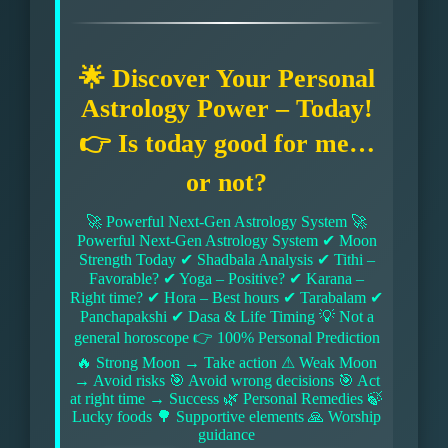
🌟 Discover Your Personal
Astrology Power – Today!
👉 Is today good for me…
or not?
🚀 Powerful Next-Gen Astrology System 🚀
Powerful Next-Gen Astrology System ✔ Moon
Strength Today ✔ Shadbala Analysis ✔ Tithi –
Favorable? ✔ Yoga – Positive? ✔ Karana –
Right time? ✔ Hora – Best hours ✔ Tarabalam ✔
Panchapakshi ✔ Dasa & Life Timing 💡 Not a
general horoscope 👉 100% Personal Prediction
🔥 Strong Moon → Take action ⚠ Weak Moon
→ Avoid risks 🎯 Avoid wrong decisions 🎯 Act
at right time → Success 🌿 Personal Remedies 🍃
Lucky foods 🌳 Supportive elements 🙏 Worship
guidance