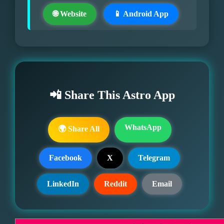
🌐 Website
📱 Android App
📲 Share This Astro App
WhatsApp
🌍 Share All
Facebook
X
Telegram
LinkedIn
Reddit
Email