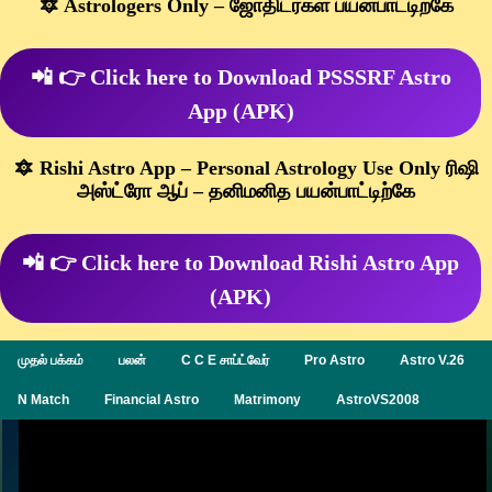
🔯 Astrologers Only – ஜோதிடர்கள் பயன்பாட்டிற்கே
📲 👉 Click here to Download PSSSRF Astro
App (APK)
🔯 Rishi Astro App – Personal Astrology Use Only ரிஷி
அஸ்ட்ரோ ஆப் – தனிமனித பயன்பாட்டிற்கே
📲 👉 Click here to Download Rishi Astro App
(APK)
முதல் பக்கம்
பலன்
C C E சாப்ட்வேர்
Pro Astro
Astro V.26
N Match
Financial Astro
Matrimony
AstroVS2008