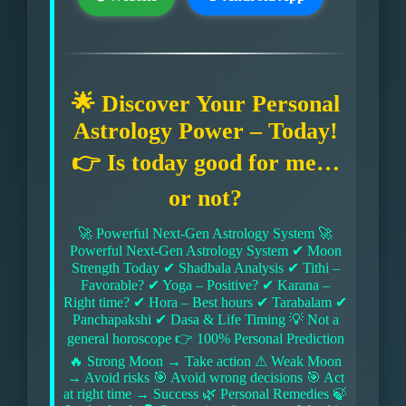
🌟 Discover Your Personal
Astrology Power – Today!
👉 Is today good for me…
or not?
🚀 Powerful Next-Gen Astrology System 🚀
Powerful Next-Gen Astrology System ✔ Moon
Strength Today ✔ Shadbala Analysis ✔ Tithi –
Favorable? ✔ Yoga – Positive? ✔ Karana –
Right time? ✔ Hora – Best hours ✔ Tarabalam ✔
Panchapakshi ✔ Dasa & Life Timing 💡 Not a
general horoscope 👉 100% Personal Prediction
🔥 Strong Moon → Take action ⚠ Weak Moon
→ Avoid risks 🎯 Avoid wrong decisions 🎯 Act
at right time → Success 🌿 Personal Remedies 🍃