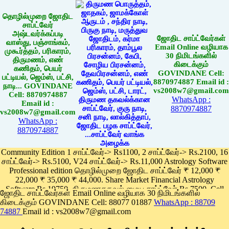
தொழில்முறை ஜோதிட
சாப்ட்வேர்
அஷ்டவர்க்கப்படி
ஜோதிட சாப்ட்வேர்கள்
வாஸ்து, பஞ்சாங்கம்,
Email Online வழியாக
முகூர்த்தம், பரிகாரம்,
30 நிமிடங்களில்
திருமணம், எண்
கிடைக்கும்
கணிதம், பெயர்
GOVINDANE Cell:
பட்டியல், ஜெம்ஸ், பட்சி,
8870974887 Email id :
நாடி... GOVINDANE
vs2008w7@gmail.com
Cell: 8870974887
WhatsApp :
Email id :
8870974887
vs2008w7@gmail.com
WhatsApp :
8870974887
Community Edition 1 சாப்ட்வேர்-> Rs1100, 2 சாப்ட்வேர்-> Rs.2100, 16
சாப்ட்வேர்-> Rs.5100, V24 சாப்ட்வேர்-> Rs.11,000 Astrology Software
Professional edition தொழில்முறை ஜோதிட சாப்ட்வேர் ₹ 12,000 ₹
22,000 ₹ 35,000 ₹ 44,000. Share Market Financial Astrology
Software Rs.19750, திருமணதகவல் மைய சாப்ட்வேர் Rs.7500, Cell
ஜோதிட சாப்ட்வேர்கள் Email Online வழியாக 30 நிமிடங்களில்
Phone App Rs. 1100
கிடைக்கும் GOVINDANE Cell: 88077 01887
WhatsApp : 88709
Pay online
74887
Email id : vs2008w7@gmail.com