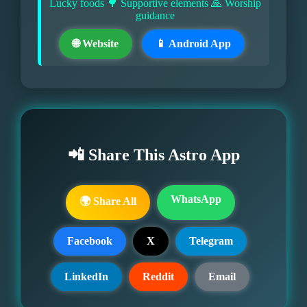
Lucky foods 🌳 Supportive elements 🙏 Worship
guidance
🌐 Website
📱 Android App
📲 Share This Astro App
WhatsApp
🌍 Share All
Facebook
X
Telegram
LinkedIn
Reddit
Email