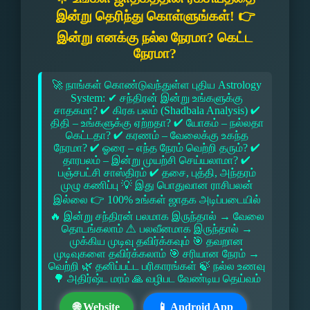
இன்று தெரிந்து கொள்ளுங்கள்! 👉
இன்று எனக்கு நல்ல நேரமா? கெட்ட
நேரமா?
🚀 நாங்கள் கொண்டுவந்துள்ள புதிய Astrology
System: ✔ சந்திரன் இன்று உங்களுக்கு
சாதகமா? ✔ கிரக பலம் (Shadbala Analysis) ✔
திதி – உங்களுக்கு ஏற்றதா? ✔ யோகம் – நல்லதா
கெட்டதா? ✔ கரணம் – வேலைக்கு உகந்த
நேரமா? ✔ ஓரை – எந்த நேரம் வெற்றி தரும்? ✔
தாரபலம் – இன்று முயற்சி செய்யலாமா? ✔
பஞ்சபட்சி சாஸ்திரம் ✔ தசை, புத்தி, அந்தரம்
முழு கணிப்பு 💡 இது பொதுவான ராசிபலன்
இல்லை 👉 100% உங்கள் ஜாதக அடிப்படையில்
🔥 இன்று சந்திரன் பலமாக இருந்தால் → வேலை
தொடங்கலாம் ⚠ பலவீனமாக இருந்தால் →
முக்கிய முடிவு தவிர்க்கவும் 🎯 தவறான
முடிவுகளை தவிர்க்கலாம் 🎯 சரியான நேரம் →
வெற்றி 🌿 தனிப்பட்ட பரிகாரங்கள் 🍃 நல்ல உணவு
🌳 அதிர்ஷ்ட மரம் 🙏 வழிபட வேண்டிய தெய்வம்
🌐 Website
📱 Android App