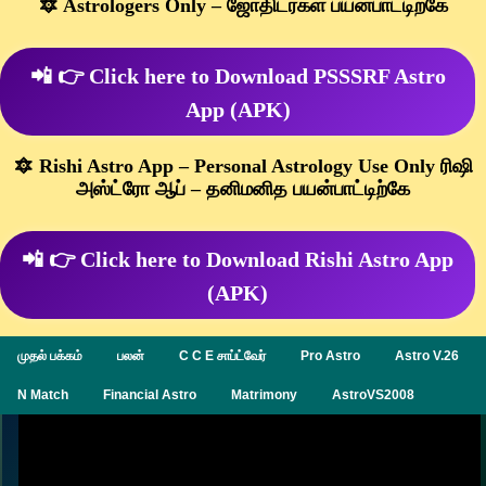
🔯 Astrologers Only – ஜோதிடர்கள் பயன்பாட்டிற்கே
📲 👉 Click here to Download PSSSRF Astro
App (APK)
🔯 Rishi Astro App – Personal Astrology Use Only ரிஷி
அஸ்ட்ரோ ஆப் – தனிமனித பயன்பாட்டிற்கே
📲 👉 Click here to Download Rishi Astro App
(APK)
முதல் பக்கம்
பலன்
C C E சாப்ட்வேர்
Pro Astro
Astro V.26
N Match
Financial Astro
Matrimony
AstroVS2008