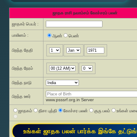
ஜாதக ராசி நவாம்சம் கோச்சரம் பலன்
ஜாதகர் பெயர் :
பாலினம் :
ஆண்
பெண்
பிறந்த தேதி
பிறந்த நேரம்
பிறந்த நாடு
பிறந்த ஊர்
www.psssrf.org.in Server
ஜாதகம்
திசா புத்தி
கோச்சர பலன்
குரு பலம்
உங்கள் மனை