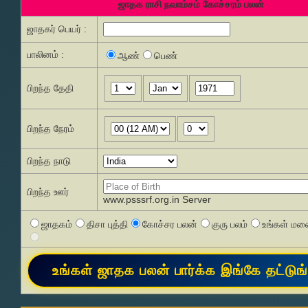
ஜாதக ராசி நவாம்சம் கோச்சரம் பலன்
ஜாதகர் பெயர் :
பாலினம் :
ஆண்
பெண்
பிறந்த தேதி
பிறந்த நேரம்
பிறந்த நாடு
பிறந்த ஊர்
www.psssrf.org.in Server
ஜாதகம்
திசா புத்தி
கோச்சர பலன்
குரு பலம்
உங்கள் மனை