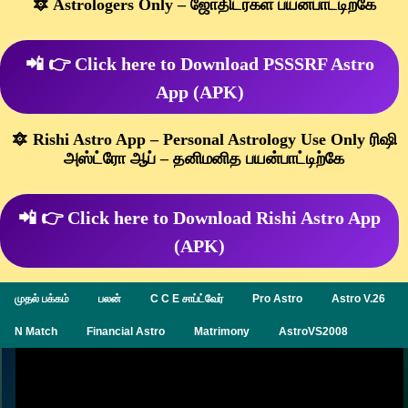
🔯 Astrologers Only – ஜோதிடர்கள் பயன்பாட்டிற்கே
📲 👉 Click here to Download PSSSRF Astro
App (APK)
🔯 Rishi Astro App – Personal Astrology Use Only ரிஷி
அஸ்ட்ரோ ஆப் – தனிமனித பயன்பாட்டிற்கே
📲 👉 Click here to Download Rishi Astro App
(APK)
முதல் பக்கம்
பலன்
C C E சாப்ட்வேர்
Pro Astro
Astro V.26
N Match
Financial Astro
Matrimony
AstroVS2008