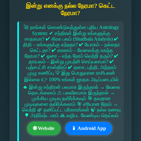
இன்று எனக்கு நல்ல நேரமா? கெட்ட
நேரமா?
🚀 நாங்கள் கொண்டுவந்துள்ள புதிய Astrology
System: ✔ சந்திரன் இன்று உங்களுக்கு
சாதகமா? ✔ கிரக பலம் (Shadbala Analysis) ✔
திதி – உங்களுக்கு ஏற்றதா? ✔ யோகம் – நல்லதா
கெட்டதா? ✔ கரணம் – வேலைக்கு உகந்த
நேரமா? ✔ ஓரை – எந்த நேரம் வெற்றி தரும்? ✔
தாரபலம் – இன்று முயற்சி செய்யலாமா? ✔
பஞ்சபட்சி சாஸ்திரம் ✔ தசை, புத்தி, அந்தரம்
முழு கணிப்பு 💡 இது பொதுவான ராசிபலன்
இல்லை 👉 100% உங்கள் ஜாதக அடிப்படையில்
🔥 இன்று சந்திரன் பலமாக இருந்தால் → வேலை
தொடங்கலாம் ⚠ பலவீனமாக இருந்தால் →
முக்கிய முடிவு தவிர்க்கவும் 🎯 தவறான
முடிவுகளை தவிர்க்கலாம் 🎯 சரியான நேரம் →
வெற்றி 🌿 தனிப்பட்ட பரிகாரங்கள் 🍃 நல்ல உணவு
🌳 அதிர்ஷ்ட மரம் 🙏 வழிபட வேண்டிய தெய்வம்
🌐 Website
📱 Android App