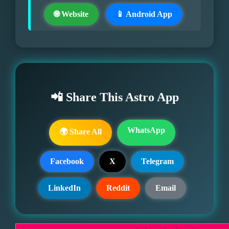
🌐 Website
📱 Android App
📲 Share This Astro App
WhatsApp
🌍 Share All
Facebook
X
Telegram
LinkedIn
Reddit
Email