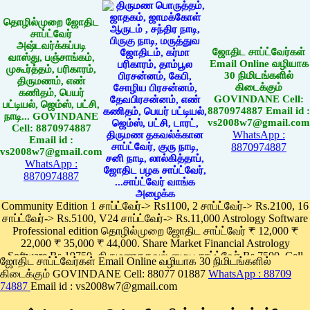
தொழில்முறை ஜோதிட
சாப்ட்வேர்
அஷ்டவர்க்கப்படி
ஜோதிட சாப்ட்வேர்கள்
வாஸ்து, பஞ்சாங்கம்,
Email Online வழியாக
முகூர்த்தம், பரிகாரம்,
30 நிமிடங்களில்
திருமணம், எண்
கிடைக்கும்
கணிதம், பெயர்
GOVINDANE Cell:
பட்டியல், ஜெம்ஸ், பட்சி,
8870974887 Email id :
நாடி... GOVINDANE
vs2008w7@gmail.com
Cell: 8870974887
WhatsApp :
Email id :
8870974887
vs2008w7@gmail.com
WhatsApp :
8870974887
Community Edition 1 சாப்ட்வேர்-> Rs1100, 2 சாப்ட்வேர்-> Rs.2100, 16
சாப்ட்வேர்-> Rs.5100, V24 சாப்ட்வேர்-> Rs.11,000 Astrology Software
Professional edition தொழில்முறை ஜோதிட சாப்ட்வேர் ₹ 12,000 ₹
22,000 ₹ 35,000 ₹ 44,000. Share Market Financial Astrology
Software Rs.19750, திருமணதகவல் மைய சாப்ட்வேர் Rs.7500, Cell
ஜோதிட சாப்ட்வேர்கள் Email Online வழியாக 30 நிமிடங்களில்
Phone App Rs. 1100
கிடைக்கும் GOVINDANE Cell: 88077 01887
WhatsApp : 88709
Pay online
74887
Email id : vs2008w7@gmail.com