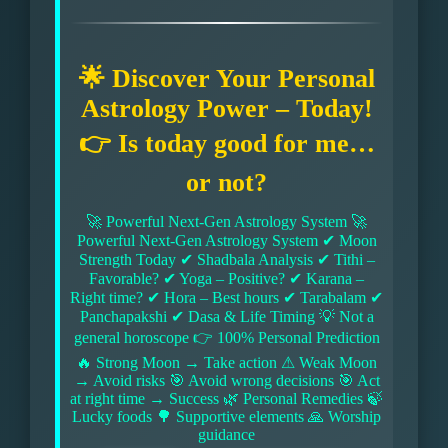
🌟 Discover Your Personal
Astrology Power – Today!
👉 Is today good for me…
or not?
🚀 Powerful Next-Gen Astrology System 🚀
Powerful Next-Gen Astrology System ✔ Moon
Strength Today ✔ Shadbala Analysis ✔ Tithi –
Favorable? ✔ Yoga – Positive? ✔ Karana –
Right time? ✔ Hora – Best hours ✔ Tarabalam ✔
Panchapakshi ✔ Dasa & Life Timing 💡 Not a
general horoscope 👉 100% Personal Prediction
🔥 Strong Moon → Take action ⚠ Weak Moon
→ Avoid risks 🎯 Avoid wrong decisions 🎯 Act
at right time → Success 🌿 Personal Remedies 🍃
Lucky foods 🌳 Supportive elements 🙏 Worship
guidance