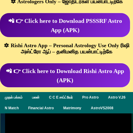
🔯 Astrologers Only – ஜோதிடர்கள் பயன்பாட்டிற்கே
📲 👉 Click here to Download PSSSRF Astro
App (APK)
🔯 Rishi Astro App – Personal Astrology Use Only ரிஷி
அஸ்ட்ரோ ஆப் – தனிமனித பயன்பாட்டிற்கே
📲 👉 Click here to Download Rishi Astro App
(APK)
முதல் பக்கம்
பலன்
C C E சாப்ட்வேர்
Pro Astro
Astro V.26
N Match
Financial Astro
Matrimony
AstroVS2008