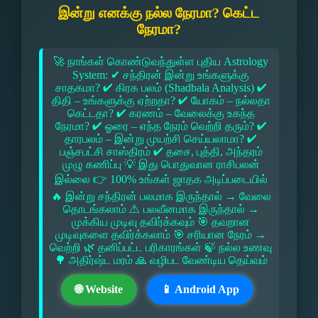
இன்று எனக்கு நல்ல நேரமா? கெட்ட
நேரமா?
🚀 நாங்கள் கொண்டுவந்துள்ள புதிய Astrology
System: ✔ சந்திரன் இன்று உங்களுக்கு
சாதகமா? ✔ கிரக பலம் (Shadbala Analysis) ✔
திதி – உங்களுக்கு ஏற்றதா? ✔ யோகம் – நல்லதா
கெட்டதா? ✔ கரணம் – வேலைக்கு உகந்த
நேரமா? ✔ ஓரை – எந்த நேரம் வெற்றி தரும்? ✔
தாரபலம் – இன்று முயற்சி செய்யலாமா? ✔
பஞ்சபட்சி சாஸ்திரம் ✔ தசை, புத்தி, அந்தரம்
முழு கணிப்பு 💡 இது பொதுவான ராசிபலன்
இல்லை 👉 100% உங்கள் ஜாதக அடிப்படையில்
🔥 இன்று சந்திரன் பலமாக இருந்தால் → வேலை
தொடங்கலாம் ⚠ பலவீனமாக இருந்தால் →
முக்கிய முடிவு தவிர்க்கவும் 🎯 தவறான
முடிவுகளை தவிர்க்கலாம் 🎯 சரியான நேரம் →
வெற்றி 🌿 தனிப்பட்ட பரிகாரங்கள் 🍃 நல்ல உணவு
🌳 அதிர்ஷ்ட மரம் 🙏 வழிபட வேண்டிய தெய்வம்
🌐 Website
📱 Android App