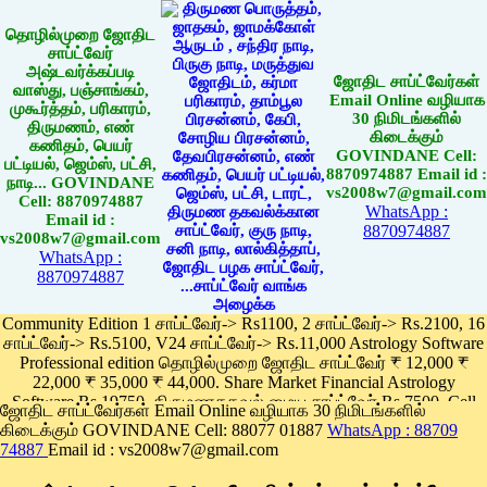
தொழில்முறை ஜோதிட
சாப்ட்வேர்
அஷ்டவர்க்கப்படி
ஜோதிட சாப்ட்வேர்கள்
வாஸ்து, பஞ்சாங்கம்,
Email Online வழியாக
முகூர்த்தம், பரிகாரம்,
30 நிமிடங்களில்
திருமணம், எண்
கிடைக்கும்
கணிதம், பெயர்
GOVINDANE Cell:
பட்டியல், ஜெம்ஸ், பட்சி,
8870974887 Email id :
நாடி... GOVINDANE
vs2008w7@gmail.com
Cell: 8870974887
WhatsApp :
Email id :
8870974887
vs2008w7@gmail.com
WhatsApp :
8870974887
Community Edition 1 சாப்ட்வேர்-> Rs1100, 2 சாப்ட்வேர்-> Rs.2100, 16
சாப்ட்வேர்-> Rs.5100, V24 சாப்ட்வேர்-> Rs.11,000 Astrology Software
Professional edition தொழில்முறை ஜோதிட சாப்ட்வேர் ₹ 12,000 ₹
22,000 ₹ 35,000 ₹ 44,000. Share Market Financial Astrology
Software Rs.19750, திருமணதகவல் மைய சாப்ட்வேர் Rs.7500, Cell
ஜோதிட சாப்ட்வேர்கள் Email Online வழியாக 30 நிமிடங்களில்
Phone App Rs. 1100
கிடைக்கும் GOVINDANE Cell: 88077 01887
WhatsApp : 88709
Pay online
74887
Email id : vs2008w7@gmail.com