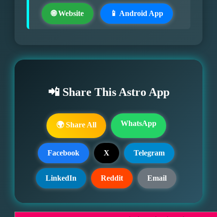
🌐 Website
📱 Android App
📲 Share This Astro App
WhatsApp
🌍 Share All
Facebook
X
Telegram
LinkedIn
Reddit
Email