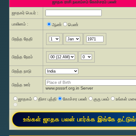
ஜாதக ராசி நவாம்சம் கோச்சரம் பலன்
ஜாதகர் பெயர் :
பாலினம் :
ஆண்
பெண்
பிறந்த தேதி
பிறந்த நேரம்
பிறந்த நாடு
பிறந்த ஊர்
www.psssrf.org.in Server
ஜாதகம்
திசா புத்தி
கோச்சர பலன்
குரு பலம்
உங்கள் மனை