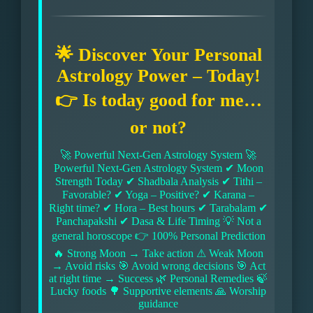
🌟 Discover Your Personal
Astrology Power – Today!
👉 Is today good for me…
or not?
🚀 Powerful Next-Gen Astrology System 🚀
Powerful Next-Gen Astrology System ✔ Moon
Strength Today ✔ Shadbala Analysis ✔ Tithi –
Favorable? ✔ Yoga – Positive? ✔ Karana –
Right time? ✔ Hora – Best hours ✔ Tarabalam ✔
Panchapakshi ✔ Dasa & Life Timing 💡 Not a
general horoscope 👉 100% Personal Prediction
🔥 Strong Moon → Take action ⚠ Weak Moon
→ Avoid risks 🎯 Avoid wrong decisions 🎯 Act
at right time → Success 🌿 Personal Remedies 🍃
Lucky foods 🌳 Supportive elements 🙏 Worship
guidance