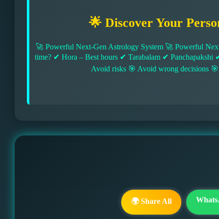
🌟 Discover Your Perso
🚀 Powerful Next-Gen Astrology System 🚀 Powerful Next
time? ✔ Hora – Best hours ✔ Tarabalam ✔ Panchapakshi 
Avoid risks 🎯 Avoid wrong decisions 🎯
Whats
🌍 Share All