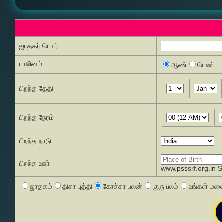
ஜாதகர் பெயர் :
பாலினம் :
ஆண்
பெண்
பிறந்த தேதி
பிறந்த நேரம்
பிறந்த நாடு
பிறந்த ஊர்
www.psssrf.org.in 
ஜாதகம்
திசா புத்தி
கோச்சர பலன்
குரு பலம்
உங்கள் மனை