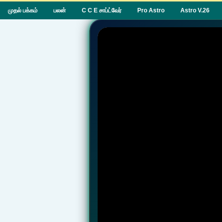
முதல் பக்கம்
பலன்
C C E சாப்ட்வேர்
Pro Astro
Astro V.26