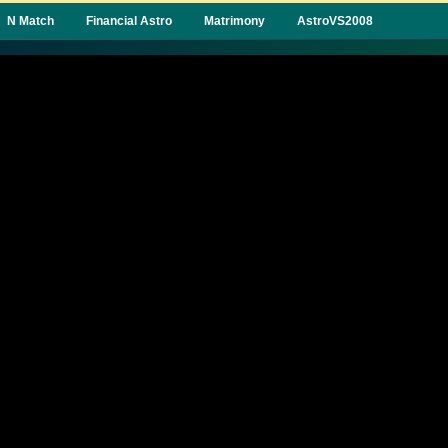
N Match
Financial Astro
Matrimony
AstroVS2008