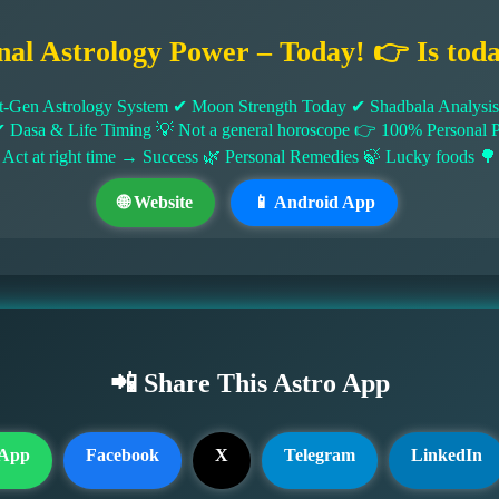
nal Astrology Power – Today! 👉 Is tod
-Gen Astrology System ✔ Moon Strength Today ✔ Shadbala Analysis ✔
✔ Dasa & Life Timing 💡 Not a general horoscope 👉 100% Persona
 Act at right time → Success 🌿 Personal Remedies 🍃 Lucky foods 🌳
🌐 Website
📱 Android App
📲 Share This Astro App
App
Facebook
X
Telegram
LinkedIn