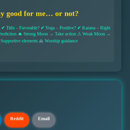
ay good for me… or not?
 Tithi – Favorable? ✔ Yoga – Positive? ✔ Karana – Right
l Prediction 🔥 Strong Moon → Take action ⚠ Weak Moon →
 Supportive elements 🙏 Worship guidance
Reddit
Email