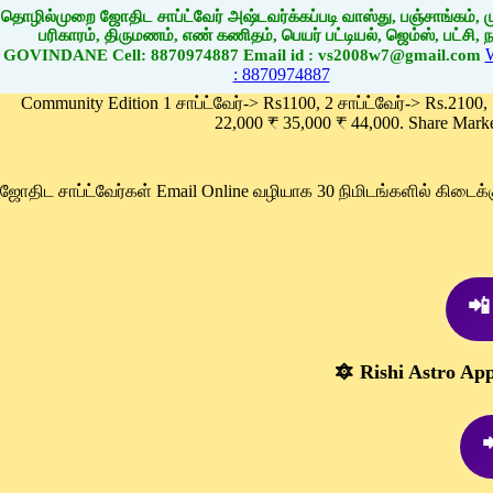
தொழில்முறை ஜோதிட சாப்ட்வேர் அஷ்டவர்க்கப்படி வாஸ்து, பஞ்சாங்கம், மு
பரிகாரம், திருமணம், எண் கணிதம், பெயர் பட்டியல், ஜெம்ஸ், பட்சி, நா
GOVINDANE Cell: 8870974887 Email id : vs2008w7@gmail.com
: 8870974887
Community Edition 1 சாப்ட்வேர்-> Rs1100, 2 சாப்ட்வேர்-> Rs.2100,
22,000 ₹ 35,000 ₹ 44,000. Share Mark
ஜோதிட சாப்ட்வேர்கள் Email Online வழியாக 30 நிமிடங்களில் கிடை
📲
🔯 Rishi Astro Ap
