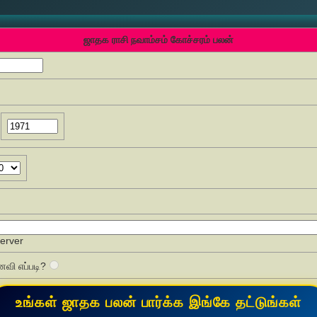
ஜாதக ராசி நவாம்சம் கோச்சரம் பலன்
Server
வி எப்படி?