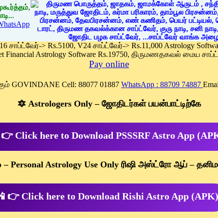
கூர்த்தம்,
டி...
WhatsApp
 16 சாப்ட்வேர்-> Rs.5100, V24 சாப்ட்வேர்-> Rs.11,000 Astrology Soft
et Financial Astrology Software Rs.19750, திருமணதகவல் மைய சாப்ட்
Pay online
க்கும் GOVINDANE Cell: 88077 01887
WhatsApp : 88709 74887
Emai
🔯 Astrologers Only – ஜோதிடர்கள் பயன்பாட்டிற்கே
 👉 Click here to Download PSSSRF Astro App (AP
p – Personal Astrology Use Only ரிஷி அஸ்ட்ரோ ஆப் – தனிம
 👉 Click here to Download Rishi Astro App (APK