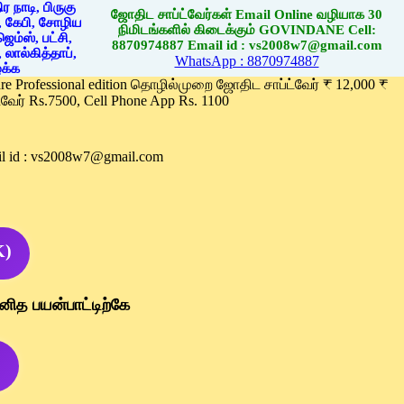
ஜோதிட சாப்ட்வேர்கள் Email Online வழியாக 30
நிமிடங்களில் கிடைக்கும் GOVINDANE Cell:
8870974887 Email id : vs2008w7@gmail.com
WhatsApp : 8870974887
ware Professional edition தொழில்முறை ஜோதிட சாப்ட்வேர் ₹ 12,000 ₹
வேர் Rs.7500, Cell Phone App Rs. 1100
l id : vs2008w7@gmail.com
K)
னித பயன்பாட்டிற்கே
)