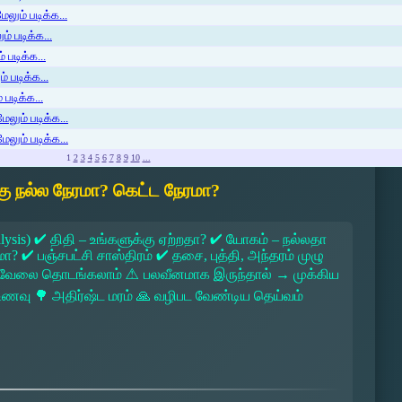
லும் படிக்க...
் படிக்க...
 படிக்க...
் படிக்க...
படிக்க...
ேலும் படிக்க...
ேலும் படிக்க...
1
2
3
4
5
6
7
8
9
10
...
ு நல்ல நேரமா? கெட்ட நேரமா?
lysis) ✔ திதி – உங்களுக்கு ஏற்றதா? ✔ யோகம் – நல்லதா
 ✔ பஞ்சபட்சி சாஸ்திரம் ✔ தசை, புத்தி, அந்தரம் முழு
 → வேலை தொடங்கலாம் ⚠ பலவீனமாக இருந்தால் → முக்கிய
ல உணவு 🌳 அதிர்ஷ்ட மரம் 🙏 வழிபட வேண்டிய தெய்வம்