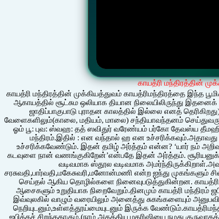
காயத்ரி மந்திரத்தின் முக
காயத்ரி மந்திரத்தின் முக்கியத்துவம் காயத்ரிமந்திரத்தை இந்த பூம
ஆகாயத்தில் சூட்சும ஒலியாக தியான நிலையிலிருந்து இதனைக் க
ஜாதிப்பாகுபாடு புராதன காலத்தில் இல்லை எனத் தெரிகிறது)
வேளைகளிலும்(காலை, மதியம், மாலை) சந்தியாவந்தனம் செய்துவரும் 
ஓம் பூ: புவ: ஸ்வஹ: தத் ஸவிதுர் வரேண்யம் பர்கோ தேவஸ்ய தீ
மந்திரம்.இதில் : என வந்தால் ஹ என உச்சரிக்கவும்.அ
உச்சரிக்கவேண்டும். இதன் தமிழ் அர்த்தம் என்ன? ‘யார் நம் அ
கடவுளை நான் வணங்குகிறேன்’என்பதே இதன் அர்த்தம். சூரியனுக்கு
வடிவமாக ஸ்தூல வடிவமாக அமர்ந்திருக்கிறாள்.அவளு
சரசுவதி,பார்வதி,மகேசுவரி,மனோன்மணி என்ற ஐந்து முகங்களும் சி
செய்தல் ஆகிய தொழில்களை நினைவுபடுத்துகின்றன. காயத்ரி 
ஆசைகளும் உறுதியாக நிறைவேறும்.தினமும் காயத்ரி மந்திரம் ஜபி
இவ்வுலகில் வாழும் வரையிலும் அனைத்து சுகங்களையும் அனுபவிப்ப
நெறியுடனும்,உள்ளத்தூய்மையுடனும் இருக்க வேண்டும்.காயத்ரிமந்
ஜபிக்கச் சிறந்ததாகும்.(நாம் அகத்திய மகரிஷியை நமது குருவாக