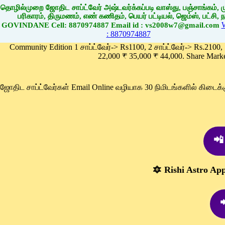
தொழில்முறை ஜோதிட சாப்ட்வேர் அஷ்டவர்க்கப்படி வாஸ்து, பஞ்சாங்கம், மு
பரிகாரம், திருமணம், எண் கணிதம், பெயர் பட்டியல், ஜெம்ஸ், பட்சி, நா
GOVINDANE Cell: 8870974887 Email id : vs2008w7@gmail.com
: 8870974887
Community Edition 1 சாப்ட்வேர்-> Rs1100, 2 சாப்ட்வேர்-> Rs.2100,
22,000 ₹ 35,000 ₹ 44,000. Share Mark
ஜோதிட சாப்ட்வேர்கள் Email Online வழியாக 30 நிமிடங்களில் கிடை
📲
🔯 Rishi Astro Ap
