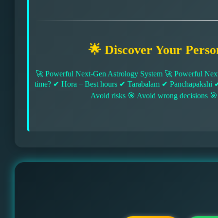
🌟 Discover Your Perso
🚀 Powerful Next-Gen Astrology System 🚀 Powerful Next
time? ✔ Hora – Best hours ✔ Tarabalam ✔ Panchapakshi 
Avoid risks 🎯 Avoid wrong decisions 🎯