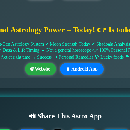
nal Astrology Power – Today! 👉 Is tod
-Gen Astrology System ✔ Moon Strength Today ✔ Shadbala Analysis ✔
✔ Dasa & Life Timing 💡 Not a general horoscope 👉 100% Persona
 Act at right time → Success 🌿 Personal Remedies 🍃 Lucky foods 🌳
🌐 Website
📱 Android App
📲 Share This Astro App