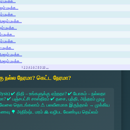
் படிக்க...
ம் படிக்க...
 படிக்க...
லும் படிக்க...
் படிக்க...
 படிக்க...
் படிக்க...
படிக்க...
ேலும் படிக்க...
ேலும் படிக்க...
1
2
3
4
5
6
7
8
9
10
...
ு நல்ல நேரமா? கெட்ட நேரமா?
lysis) ✔ திதி – உங்களுக்கு ஏற்றதா? ✔ யோகம் – நல்லதா
 ✔ பஞ்சபட்சி சாஸ்திரம் ✔ தசை, புத்தி, அந்தரம் முழு
 → வேலை தொடங்கலாம் ⚠ பலவீனமாக இருந்தால் → முக்கிய
ல உணவு 🌳 அதிர்ஷ்ட மரம் 🙏 வழிபட வேண்டிய தெய்வம்