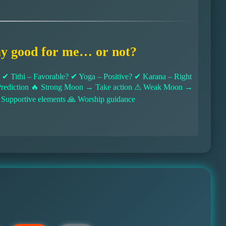
ay good for me… or not?
 Tithi – Favorable? ✔ Yoga – Positive? ✔ Karana – Right
l Prediction 🔥 Strong Moon → Take action ⚠ Weak Moon →
 Supportive elements 🙏 Worship guidance