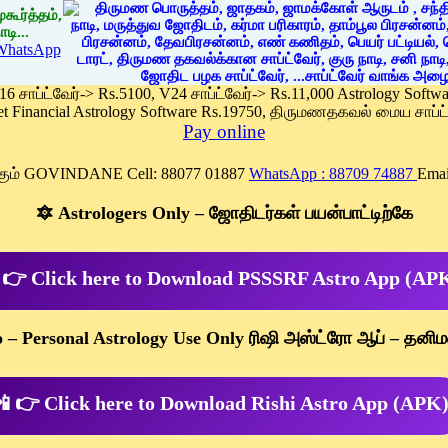
கூர்த்தம்,
டி...
WhatsApp
 16 சாப்ட்வேர்-> Rs.5100, V24 சாப்ட்வேர்-> Rs.11,000 Astrology Soft
et Financial Astrology Software Rs.19750, திருமணதகவல் மைய சாப்ட்
Pay online
க்கும் GOVINDANE Cell: 88077 01887
WhatsApp : 88709 74887
Emai
🔯 Astrologers Only – ஜோதிடர்கள் பயன்பாட்டிற்கே
 👉 Click here to Download PSSSRF Astro App (AP
p – Personal Astrology Use Only ரிஷி அஸ்ட்ரோ ஆப் – தனிம
 👉 Click here to Download Rishi Astro App (APK