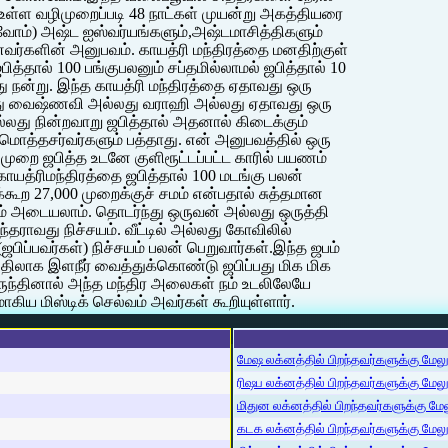
ல் உள்ள வழிமுறைப்படி 48 நாட்கள் முயன்று அகத்தியரை
ுவோம்) அஷ்ட ஐஸ்வர்யங்களும்,அஷ்டமாசித்திகளும்
வர்களின் அனுபவம். காயத்ரி மந்திரத்தை மனதிற்குள்
ித்தால் 100 பங்குபலனும் சப்தமில்லாமல் ஜபித்தால் 10
ு நன்று. இந்த காயத்ரி மந்திரத்தை ஏதாவது ஒரு
லது வைஷ்ணவி அல்லது வராஹி அல்லது ஏதாவது ஒரு
்லது நின்றவாறு ஜபித்தால் அதனால் கிடைக்கும்
மொத்தசர்வர்களும் பத்தாது. என் அனுபவத்தில் ஒரு
ுறை ஜபித்த உடனே குளிரூட்டப்பட்ட காரில் பயணம்
காயத்ரிமந்திரத்தை ஜபித்தால் 100 மடங்கு பலன்
க்கூற 27,000 முறைக்குச் சமம் என்பதால் சுத்தமான
் அடையலாம். தொடர்ந்து ஒருவன் அல்லது ஒருத்தி
்தராவது நிச்சயம். வீட்டில் அல்லது கோவிலில்
ிப்பவர்கள்) நிச்சயம் பலன் பெறுவார்கள்.இந்த ஜபம்
திலாக இளநீர் வைத்துக்கொண்டு ஜபிப்பது மிக மிக
் அருந்தினால் அந்த மந்திர அலைகள் நம் உடலிலேயே
கிய மிஸ்டிக் செல்வம் அவர்கள் கூறியுள்ளார்.
மேஷ லக்னத்தில் பிறந்தவர்களுக்கு மேலும்
ரிஷப லக்னத்தில் பிறந்தவர்களுக்கு மேலும்
மிதுன லக்னத்தில் பிறந்தவர்களுக்கு மேலு
கடக லக்னத்தில் பிறந்தவர்களுக்கு மேலும்