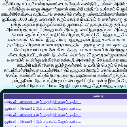
தரிசிப்பது எப்படி? என்ற தலைப்பைத் தேடிக் கண்டுபிடியுங்கள்.அதி
தரிசித்து அவரது அருளாற்றலால் காயத்ரி மந்திரம் உபதேசம் பெற
காயத்ரிதேவியை வழிபட்டால் கைகூடும் என்பது பல்லாயிரக்கணக்கான
ஜபிப்பது 1000 பங்கு பலனைத் தரும்.உதடுகள் மட்டும் அசைந்தவாறு ஜப
பங்கு பலனும் தரும்.ஒவ்வொரு முறையும் 27 முறையாவது ஜபிப்பத
அம்மன்(பத்ரகாளி அல்லது மாரி அல்லது வெயிலுகந்தம்மன் அல்
பெண் தெய்வம்) சன்னதியில் கிழக்கு நோக்கி அமர்ந்தவாறு அல
பலன்களைச் சொல்ல இந்த சர்வர் பத்தாது.ஏன் இந்த உலகில் உள்ள 
ஞாயிற்றுக்கிழமை மாலை ராகுகாலத்தில் முதல் முறையாக ஒன்பதும
செய்யும் வாய்ப்பு உடனே கிடைத்தது. யாக சாலையில் அமர்ந்து 
கிடைக்கும்.வீட்டில் ஒரே இடத்தில் அமர்ந்து 27 முறை உள்முகமாக
அறையில் அமர்ந்து மந்திரத்தைக்கூறி அனைத்து செல்வங்களையும
காயத்ரி மந்திரத்தை ஜபித்துவந்தால் அவன்/ள் பெரும் செல்வந
காயத்ரிமந்திரத்தை பயபக்தியோடும் முழுமனதோடும் சொல்பவர்கள்(ஜப
செய்ய தண்ணீர் மட்டும் போதுமானது. ஒருவேளை தண்ணீருக்குப்ப
நன்று.நீண்ட நேரம் மந்திர ஜபம் செய்துவிட்டு முடிவில் இளநீர
தங்கிவிடும் என பிரபல ஜோதிடரும் எனது ஆத்மார்த்த குருவுமா
தலைப்பு
சூரியன் - அசுவனி 1 ஆம் பாதத்தில் மேலும் படிக்க...
சூரியன் - அசுவனி 2 ஆம் பாதத்தில் மேலும் படிக்க...
சூரியன் - அசுவனி 3 ஆம் பாதத்தில் மேலும் படிக்க...
சூரியன் - அசுவனி 4 ஆம் பாதத்தில் மேலும் படிக்க...