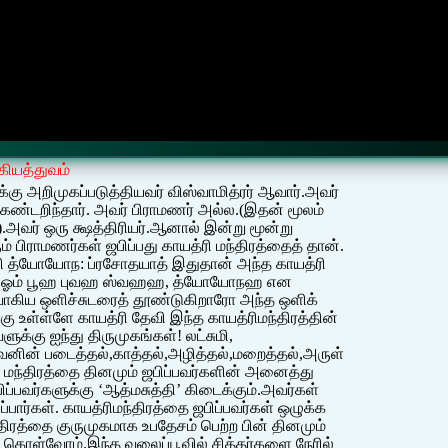
்கியத்துவம்
ிக்கு அறிமுகப்படுத்தியவர் விஸ்வாமித்ரர் ஆவார்.அவர்
ண்டறிந்தார். அவர் பிராமணர் அல்ல.(இதன் மூலம்
.அவர் ஒரு க்ஷத்திரியர்.ஆனால் இன்று மூன்று
பிராமணர்கள் ஜபிப்பது காயத்ரி மந்திரத்தைத் தான்.
மஹி த்யோயோந: ப்ரசோதயாத் இதுதான் அந்த காயத்ரி
தாவது ஓம் பூஹ புவஹ ஸ்வஹஹ, த்யோயோநஹ என
றிவாகிய ஒளிச்சுடரைத் தூண்டுகிறாரோ அந்த ஒளிக்
 உள்ள்ளே காயத்ரி தேவி இந்த காயத்ரிமந்திரத்தின்
க்கு ஐந்து திருமுகங்கள்! லட்சுமி,
வனின் படைத்தல்,காத்தல்,அழித்தல்,மறைத்தல்,அருள்
மந்திரத்தை தினமும் ஜபிப்பவர்களின் அனைத்து
ப்பவர்களுக்கு ‘ஆத்மசுத்தி’ கிடைக்கும்.அவர்கள்
ார்கள். காயத்ரிமந்திரத்தை ஜபிப்பவர்கள் ஒழுக்க
திரத்தை குருமுகமாக உபதேசம் பெற்ற பின் தினமும்
க் கொள்வோம்.இந்த வலைப்பூவில் சித்தர்களை நேரில்