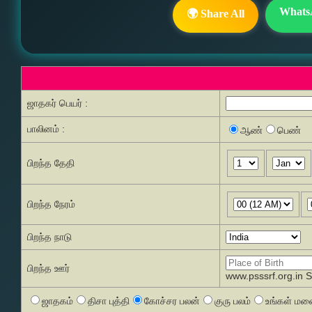
Whats
🌍 Share All
ஜாதகர் பெயர் :
பாலினம் :
ஆண்
பெண்
பிறந்த தேதி
பிறந்த நேரம்
பிறந்த நாடு
பிறந்த ஊர்
www.psssrf.org.in 
ஜாதகம்
திசா புத்தி
கோச்சர பலன்
குரு பலம்
உங்கள் மனை