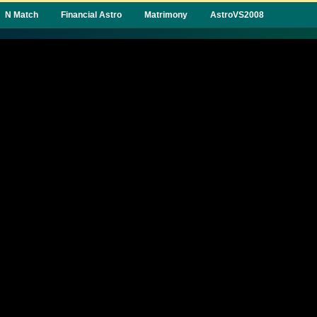
N Match
Financial Astro
Matrimony
AstroVS2008