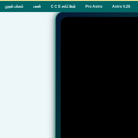
முதல் பக்கம்
பலன்
C C E சாப்ட்வேர்
Pro Astro
Astro V.26