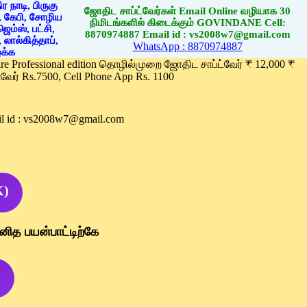
ஜோதிட சாப்ட்வேர்கள் Email Online வழியாக 30
நிமிடங்களில் கிடைக்கும் GOVINDANE Cell:
8870974887 Email id : vs2008w7@gmail.com
WhatsApp : 8870974887
ware Professional edition தொழில்முறை ஜோதிட சாப்ட்வேர் ₹ 12,000 ₹
வேர் Rs.7500, Cell Phone App Rs. 1100
l id : vs2008w7@gmail.com
K)
னித பயன்பாட்டிற்கே
)