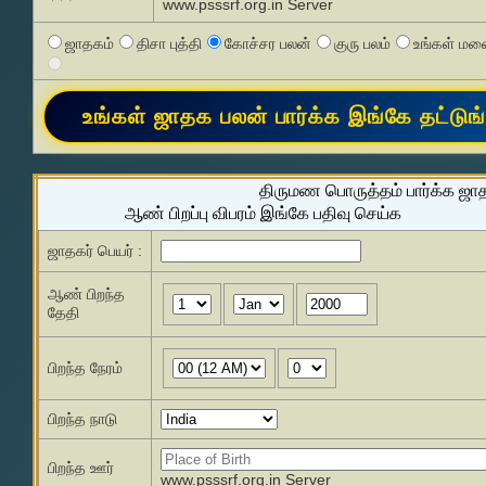
www.psssrf.org.in Server
ஜாதகம்
திசா புத்தி
கோச்சர பலன்
குரு பலம்
உங்கள் மனை
திருமண பொருத்தம் பார்க்க ஜா
ஆண் பிறப்பு விபரம் இங்கே பதிவு செய்க
ஜாதகர் பெயர் :
ஆண் பிறந்த
தேதி
பிறந்த நேரம்
பிறந்த நாடு
பிறந்த ஊர்
www.psssrf.org.in Server