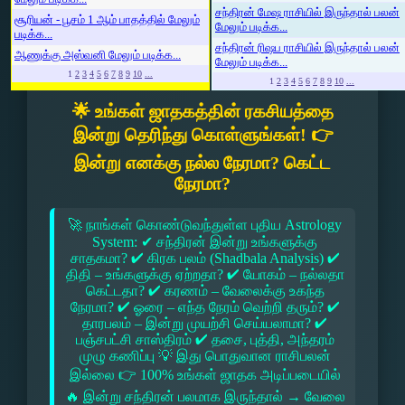
சந்திரன் மேஷ ராசியில் இருந்தால் பலன்
சூரியன் - பூசம் 1 ஆம் பாதத்தில் மேலும்
மேலும் படிக்க...
படிக்க...
சந்திரன் ரிஷப ராசியில் இருந்தால் பலன்
ஆணுக்கு அஸ்வனி மேலும் படிக்க...
மேலும் படிக்க...
1
2
3
4
5
6
7
8
9
10
...
1
2
3
4
5
6
7
8
9
10
...
🌟 உங்கள் ஜாதகத்தின் ரகசியத்தை
இன்று தெரிந்து கொள்ளுங்கள்! 👉
இன்று எனக்கு நல்ல நேரமா? கெட்ட
நேரமா?
🚀 நாங்கள் கொண்டுவந்துள்ள புதிய Astrology
System: ✔ சந்திரன் இன்று உங்களுக்கு
சாதகமா? ✔ கிரக பலம் (Shadbala Analysis) ✔
திதி – உங்களுக்கு ஏற்றதா? ✔ யோகம் – நல்லதா
கெட்டதா? ✔ கரணம் – வேலைக்கு உகந்த
நேரமா? ✔ ஓரை – எந்த நேரம் வெற்றி தரும்? ✔
தாரபலம் – இன்று முயற்சி செய்யலாமா? ✔
பஞ்சபட்சி சாஸ்திரம் ✔ தசை, புத்தி, அந்தரம்
முழு கணிப்பு 💡 இது பொதுவான ராசிபலன்
இல்லை 👉 100% உங்கள் ஜாதக அடிப்படையில்
🔥 இன்று சந்திரன் பலமாக இருந்தால் → வேலை