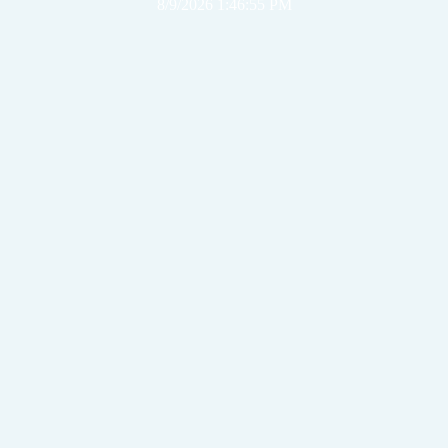
8/9/2026 1:46:55 PM