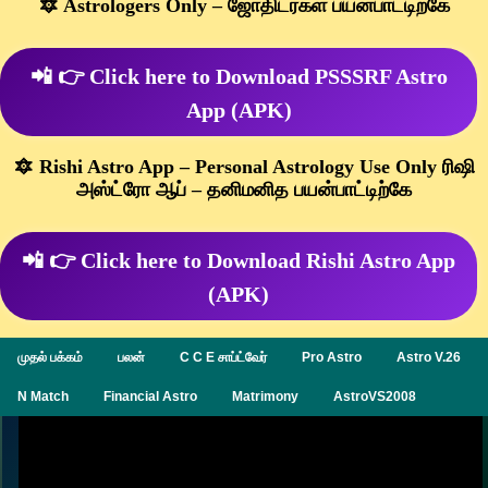
🔯 Astrologers Only – ஜோதிடர்கள் பயன்பாட்டிற்கே
📲 👉 Click here to Download PSSSRF Astro
App (APK)
🔯 Rishi Astro App – Personal Astrology Use Only ரிஷி
அஸ்ட்ரோ ஆப் – தனிமனித பயன்பாட்டிற்கே
📲 👉 Click here to Download Rishi Astro App
(APK)
முதல் பக்கம்
பலன்
C C E சாப்ட்வேர்
Pro Astro
Astro V.26
N Match
Financial Astro
Matrimony
AstroVS2008