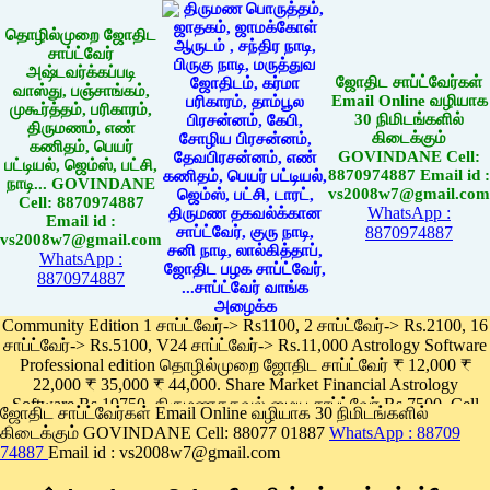
தொழில்முறை ஜோதிட
சாப்ட்வேர்
அஷ்டவர்க்கப்படி
ஜோதிட சாப்ட்வேர்கள்
வாஸ்து, பஞ்சாங்கம்,
Email Online வழியாக
முகூர்த்தம், பரிகாரம்,
30 நிமிடங்களில்
திருமணம், எண்
கிடைக்கும்
கணிதம், பெயர்
GOVINDANE Cell:
பட்டியல், ஜெம்ஸ், பட்சி,
8870974887 Email id :
நாடி... GOVINDANE
vs2008w7@gmail.com
Cell: 8870974887
WhatsApp :
Email id :
8870974887
vs2008w7@gmail.com
WhatsApp :
8870974887
Community Edition 1 சாப்ட்வேர்-> Rs1100, 2 சாப்ட்வேர்-> Rs.2100, 16
சாப்ட்வேர்-> Rs.5100, V24 சாப்ட்வேர்-> Rs.11,000 Astrology Software
Professional edition தொழில்முறை ஜோதிட சாப்ட்வேர் ₹ 12,000 ₹
22,000 ₹ 35,000 ₹ 44,000. Share Market Financial Astrology
Software Rs.19750, திருமணதகவல் மைய சாப்ட்வேர் Rs.7500, Cell
ஜோதிட சாப்ட்வேர்கள் Email Online வழியாக 30 நிமிடங்களில்
Phone App Rs. 1100
கிடைக்கும் GOVINDANE Cell: 88077 01887
WhatsApp : 88709
Pay online
74887
Email id : vs2008w7@gmail.com