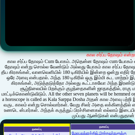
கால சர்ப்ப தோஷம் என்ற
கால சர்ப்ப தோஷம் Cum யோகம். அதென்ன தோஷம் cum யோகம் என்
தோஷம் என்று சொல்ல வேண்டும் அல்லது யோகம் கால சர்ப்ப தோஷம்
தீய கிரகங்கள், வானவெளியில் 180 டிகிரியில் இன்றை ஒன்று எதிர் நோ
ஒரே அளவு என்பதால். அந்த 180 டிகிரில் ஒரு இம்மி கூட மாற்றம்
கிரகங்கள், அடுத்தடுத்தோ அல்லது கூட்டாகவோ அந்த இரண்டு 
சூழ்நிலையில் பிறக்கும் குழந்தைகளின் ஜாதகத்தில், ராகு 
மாட்டிக்கொண்டுவிடும். All the other seven planets will be hemmed o
a horoscope is called as Kala Sarppa Dosha அதன் கால அளவு பற்ற
வருட காலம் என்று சொல்வார்கள். வேறு சிலர் அதை லக்கினத்தி
உணடெ ன்பார்கள். அந்தக் கருத்துப் பிரச்சினைகள் எல்லாம் இடை
முப்பது ஆண்டுகள் என்பதுதா
தலைப்பு
தலைப்பு
மேஷ லக்னத்தில் பிறந்தவர்களுக்கு