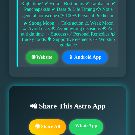
Right time? ✔ Hora – Best hours ✔ Tarabalam ✔
Panchapakshi ✔ Dasa & Life Timing 💡 Not a
general horoscope 👉 100% Personal Prediction
🔥 Strong Moon → Take action ⚠ Weak Moon
→ Avoid risks 🎯 Avoid wrong decisions 🎯 Act
at right time → Success 🌿 Personal Remedies 🍃
Lucky foods 🌳 Supportive elements 🙏 Worship
guidance
🌐 Website
📱 Android App
📲 Share This Astro App
WhatsApp
🌍 Share All