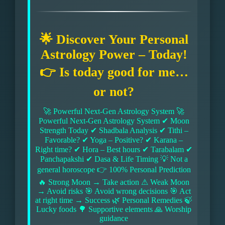
🌟 Discover Your Personal
Astrology Power – Today!
👉 Is today good for me…
or not?
🚀 Powerful Next-Gen Astrology System 🚀
Powerful Next-Gen Astrology System ✔ Moon
Strength Today ✔ Shadbala Analysis ✔ Tithi –
Favorable? ✔ Yoga – Positive? ✔ Karana –
Right time? ✔ Hora – Best hours ✔ Tarabalam ✔
Panchapakshi ✔ Dasa & Life Timing 💡 Not a
general horoscope 👉 100% Personal Prediction
🔥 Strong Moon → Take action ⚠ Weak Moon
→ Avoid risks 🎯 Avoid wrong decisions 🎯 Act
at right time → Success 🌿 Personal Remedies 🍃
Lucky foods 🌳 Supportive elements 🙏 Worship
guidance