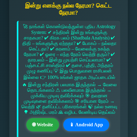
இன்று எனக்கு நல்ல நேரமா? கெட்ட
நேரமா?
🚀 நாங்கள் கொண்டுவந்துள்ள புதிய Astrology
System: ✔ சந்திரன் இன்று உங்களுக்கு
சாதகமா? ✔ கிரக பலம் (Shadbala Analysis) ✔
திதி – உங்களுக்கு ஏற்றதா? ✔ யோகம் – நல்லதா
கெட்டதா? ✔ கரணம் – வேலைக்கு உகந்த
நேரமா? ✔ ஓரை – எந்த நேரம் வெற்றி தரும்? ✔
தாரபலம் – இன்று முயற்சி செய்யலாமா? ✔
பஞ்சபட்சி சாஸ்திரம் ✔ தசை, புத்தி, அந்தரம்
முழு கணிப்பு 💡 இது பொதுவான ராசிபலன்
இல்லை 👉 100% உங்கள் ஜாதக அடிப்படையில்
🔥 இன்று சந்திரன் பலமாக இருந்தால் → வேலை
தொடங்கலாம் ⚠ பலவீனமாக இருந்தால் →
முக்கிய முடிவு தவிர்க்கவும் 🎯 தவறான
முடிவுகளை தவிர்க்கலாம் 🎯 சரியான நேரம் →
வெற்றி 🌿 தனிப்பட்ட பரிகாரங்கள் 🍃 நல்ல உணவு
🌳 அதிர்ஷ்ட மரம் 🙏 வழிபட வேண்டிய தெய்வம்
🌐 Website
📱 Android App