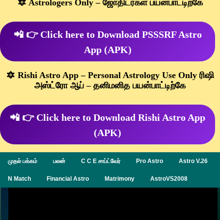
🔯 Astrologers Only – ஜோதிடர்கள் பயன்பாட்டிற்கே
📲 👉 Click here to Download PSSSRF Astro
App (APK)
🔯 Rishi Astro App – Personal Astrology Use Only ரிஷி
அஸ்ட்ரோ ஆப் – தனிமனித பயன்பாட்டிற்கே
📲 👉 Click here to Download Rishi Astro App
(APK)
முதல் பக்கம்
பலன்
C C E சாப்ட்வேர்
Pro Astro
Astro V.26
N Match
Financial Astro
Matrimony
AstroVS2008