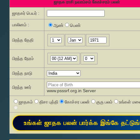
ஜாதக ராசி நவாம்சம் கோச்சரம் பலன்
ஜாதகர் பெயர் :
பாலினம் :
ஆண்
பெண்
பிறந்த தேதி
பிறந்த நேரம்
பிறந்த நாடு
பிறந்த ஊர்
www.psssrf.org.in Server
ஜாதகம்
திசா புத்தி
கோச்சர பலன்
குரு பலம்
உங்கள் மனை