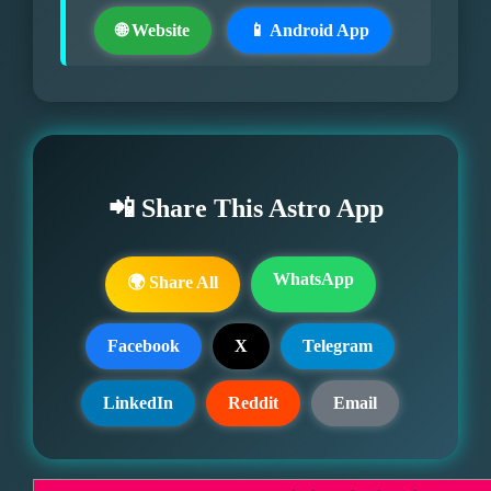
🌐 Website
📱 Android App
📲 Share This Astro App
WhatsApp
🌍 Share All
Facebook
X
Telegram
LinkedIn
Reddit
Email