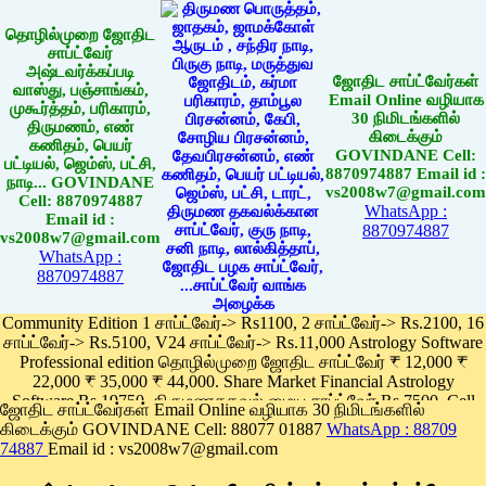
தொழில்முறை ஜோதிட
சாப்ட்வேர்
அஷ்டவர்க்கப்படி
ஜோதிட சாப்ட்வேர்கள்
வாஸ்து, பஞ்சாங்கம்,
Email Online வழியாக
முகூர்த்தம், பரிகாரம்,
30 நிமிடங்களில்
திருமணம், எண்
கிடைக்கும்
கணிதம், பெயர்
GOVINDANE Cell:
பட்டியல், ஜெம்ஸ், பட்சி,
8870974887 Email id :
நாடி... GOVINDANE
vs2008w7@gmail.com
Cell: 8870974887
WhatsApp :
Email id :
8870974887
vs2008w7@gmail.com
WhatsApp :
8870974887
Community Edition 1 சாப்ட்வேர்-> Rs1100, 2 சாப்ட்வேர்-> Rs.2100, 16
சாப்ட்வேர்-> Rs.5100, V24 சாப்ட்வேர்-> Rs.11,000 Astrology Software
Professional edition தொழில்முறை ஜோதிட சாப்ட்வேர் ₹ 12,000 ₹
22,000 ₹ 35,000 ₹ 44,000. Share Market Financial Astrology
Software Rs.19750, திருமணதகவல் மைய சாப்ட்வேர் Rs.7500, Cell
ஜோதிட சாப்ட்வேர்கள் Email Online வழியாக 30 நிமிடங்களில்
Phone App Rs. 1100
கிடைக்கும் GOVINDANE Cell: 88077 01887
WhatsApp : 88709
Pay online
74887
Email id : vs2008w7@gmail.com