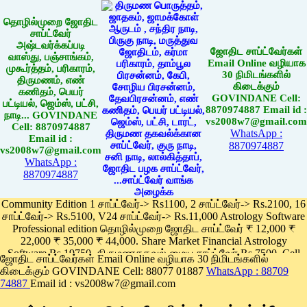
தொழில்முறை ஜோதிட
சாப்ட்வேர்
அஷ்டவர்க்கப்படி
ஜோதிட சாப்ட்வேர்கள்
வாஸ்து, பஞ்சாங்கம்,
Email Online வழியாக
முகூர்த்தம், பரிகாரம்,
30 நிமிடங்களில்
திருமணம், எண்
கிடைக்கும்
கணிதம், பெயர்
GOVINDANE Cell:
பட்டியல், ஜெம்ஸ், பட்சி,
8870974887 Email id :
நாடி... GOVINDANE
vs2008w7@gmail.com
Cell: 8870974887
WhatsApp :
Email id :
8870974887
vs2008w7@gmail.com
WhatsApp :
8870974887
Community Edition 1 சாப்ட்வேர்-> Rs1100, 2 சாப்ட்வேர்-> Rs.2100, 16
சாப்ட்வேர்-> Rs.5100, V24 சாப்ட்வேர்-> Rs.11,000 Astrology Software
Professional edition தொழில்முறை ஜோதிட சாப்ட்வேர் ₹ 12,000 ₹
22,000 ₹ 35,000 ₹ 44,000. Share Market Financial Astrology
Software Rs.19750, திருமணதகவல் மைய சாப்ட்வேர் Rs.7500, Cell
ஜோதிட சாப்ட்வேர்கள் Email Online வழியாக 30 நிமிடங்களில்
Phone App Rs. 1100
கிடைக்கும் GOVINDANE Cell: 88077 01887
WhatsApp : 88709
Pay online
74887
Email id : vs2008w7@gmail.com