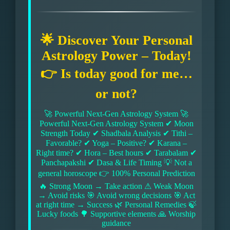
🌟 Discover Your Personal
Astrology Power – Today!
👉 Is today good for me…
or not?
🚀 Powerful Next-Gen Astrology System 🚀
Powerful Next-Gen Astrology System ✔ Moon
Strength Today ✔ Shadbala Analysis ✔ Tithi –
Favorable? ✔ Yoga – Positive? ✔ Karana –
Right time? ✔ Hora – Best hours ✔ Tarabalam ✔
Panchapakshi ✔ Dasa & Life Timing 💡 Not a
general horoscope 👉 100% Personal Prediction
🔥 Strong Moon → Take action ⚠ Weak Moon
→ Avoid risks 🎯 Avoid wrong decisions 🎯 Act
at right time → Success 🌿 Personal Remedies 🍃
Lucky foods 🌳 Supportive elements 🙏 Worship
guidance