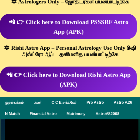
🔯 Astrologers Only – ஜோதிடர்கள் பயன்பாட்டிற்கே
📲 👉 Click here to Download PSSSRF Astro
App (APK)
🔯 Rishi Astro App – Personal Astrology Use Only ரிஷி
அஸ்ட்ரோ ஆப் – தனிமனித பயன்பாட்டிற்கே
📲 👉 Click here to Download Rishi Astro App
(APK)
முதல் பக்கம்
பலன்
C C E சாப்ட்வேர்
Pro Astro
Astro V.26
N Match
Financial Astro
Matrimony
AstroVS2008