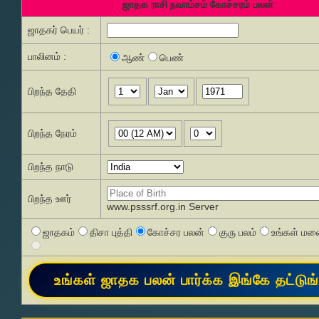
ஜாதக ராசி நவாம்சம் கோச்சரம் பலன்
ஜாதகர் பெயர் :
பாலினம் :
ஆண்
பெண்
பிறந்த தேதி
பிறந்த நேரம்
பிறந்த நாடு
பிறந்த ஊர்
www.psssrf.org.in Server
ஜாதகம்
திசா புத்தி
கோச்சர பலன்
குரு பலம்
உங்கள் மனை