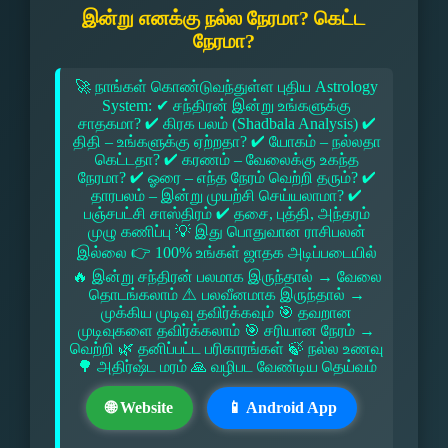
இன்று எனக்கு நல்ல நேரமா? கெட்ட
நேரமா?
🚀 நாங்கள் கொண்டுவந்துள்ள புதிய Astrology
System: ✔ சந்திரன் இன்று உங்களுக்கு
சாதகமா? ✔ கிரக பலம் (Shadbala Analysis) ✔
திதி – உங்களுக்கு ஏற்றதா? ✔ யோகம் – நல்லதா
கெட்டதா? ✔ கரணம் – வேலைக்கு உகந்த
நேரமா? ✔ ஓரை – எந்த நேரம் வெற்றி தரும்? ✔
தாரபலம் – இன்று முயற்சி செய்யலாமா? ✔
பஞ்சபட்சி சாஸ்திரம் ✔ தசை, புத்தி, அந்தரம்
முழு கணிப்பு 💡 இது பொதுவான ராசிபலன்
இல்லை 👉 100% உங்கள் ஜாதக அடிப்படையில்
🔥 இன்று சந்திரன் பலமாக இருந்தால் → வேலை
தொடங்கலாம் ⚠ பலவீனமாக இருந்தால் →
முக்கிய முடிவு தவிர்க்கவும் 🎯 தவறான
முடிவுகளை தவிர்க்கலாம் 🎯 சரியான நேரம் →
வெற்றி 🌿 தனிப்பட்ட பரிகாரங்கள் 🍃 நல்ல உணவு
🌳 அதிர்ஷ்ட மரம் 🙏 வழிபட வேண்டிய தெய்வம்
🌐 Website
📱 Android App