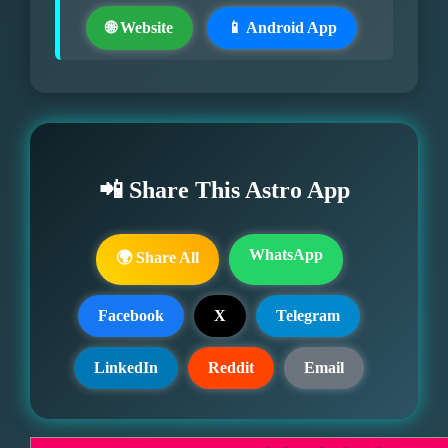
🌐 Website
📱 Android App
📲 Share This Astro App
WhatsApp
🌍 Share All
Facebook
X
Telegram
LinkedIn
Reddit
Email