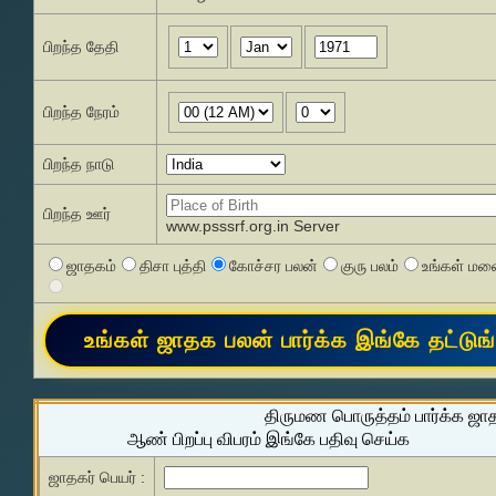
பிறந்த தேதி
பிறந்த நேரம்
பிறந்த நாடு
பிறந்த ஊர்
www.psssrf.org.in Server
ஜாதகம்
திசா புத்தி
கோச்சர பலன்
குரு பலம்
உங்கள் மனை
திருமண பொருத்தம் பார்க்க ஜா
ஆண் பிறப்பு விபரம் இங்கே பதிவு செய்க
ஜாதகர் பெயர் :