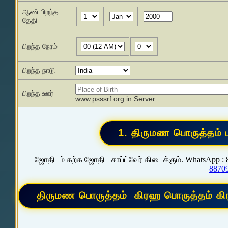
ஆண் பிறந்த
தேதி
பிறந்த நேரம்
பிறந்த நாடு
பிறந்த ஊர்
www.psssrf.org.in Server
ஜோதிடம் கற்க ஜோதிட சாப்ட்வேர் கிடைக்கும். WhatsApp :
8870