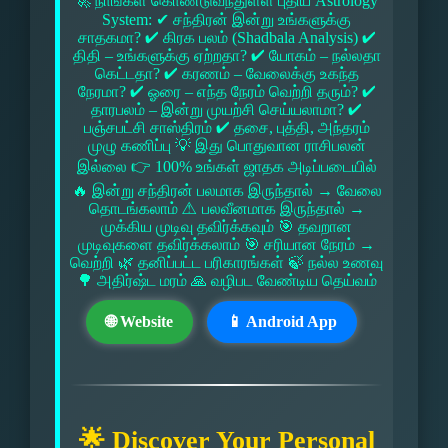
🚀 நாங்கள் கொண்டுவந்துள்ள புதிய Astrology
System: ✔ சந்திரன் இன்று உங்களுக்கு
சாதகமா? ✔ கிரக பலம் (Shadbala Analysis) ✔
திதி – உங்களுக்கு ஏற்றதா? ✔ யோகம் – நல்லதா
கெட்டதா? ✔ கரணம் – வேலைக்கு உகந்த
நேரமா? ✔ ஓரை – எந்த நேரம் வெற்றி தரும்? ✔
தாரபலம் – இன்று முயற்சி செய்யலாமா? ✔
பஞ்சபட்சி சாஸ்திரம் ✔ தசை, புத்தி, அந்தரம்
முழு கணிப்பு 💡 இது பொதுவான ராசிபலன்
இல்லை 👉 100% உங்கள் ஜாதக அடிப்படையில்
🔥 இன்று சந்திரன் பலமாக இருந்தால் → வேலை
தொடங்கலாம் ⚠ பலவீனமாக இருந்தால் →
முக்கிய முடிவு தவிர்க்கவும் 🎯 தவறான
முடிவுகளை தவிர்க்கலாம் 🎯 சரியான நேரம் →
வெற்றி 🌿 தனிப்பட்ட பரிகாரங்கள் 🍃 நல்ல உணவு
🌳 அதிர்ஷ்ட மரம் 🙏 வழிபட வேண்டிய தெய்வம்
🌐 Website
📱 Android App
🌟 Discover Your Personal