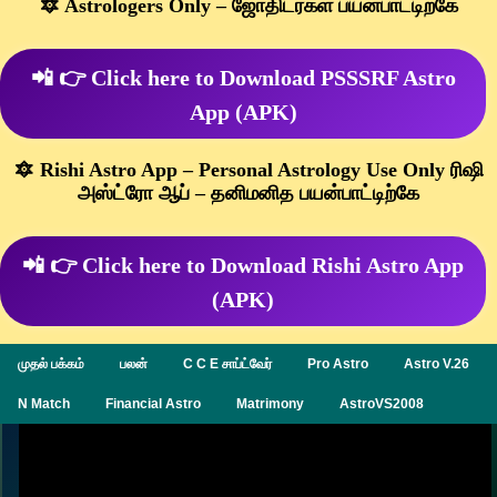
🔯 Astrologers Only – ஜோதிடர்கள் பயன்பாட்டிற்கே
📲 👉 Click here to Download PSSSRF Astro
App (APK)
🔯 Rishi Astro App – Personal Astrology Use Only ரிஷி
அஸ்ட்ரோ ஆப் – தனிமனித பயன்பாட்டிற்கே
📲 👉 Click here to Download Rishi Astro App
(APK)
முதல் பக்கம்
பலன்
C C E சாப்ட்வேர்
Pro Astro
Astro V.26
N Match
Financial Astro
Matrimony
AstroVS2008