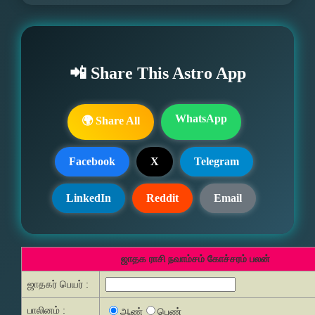
📲 Share This Astro App
WhatsApp
🌍 Share All
Facebook
X
Telegram
LinkedIn
Reddit
Email
ஜாதக ராசி நவாம்சம் கோச்சரம் பலன்
ஜாதகர் பெயர் :
பாலினம் :
ஆண்
பெண்