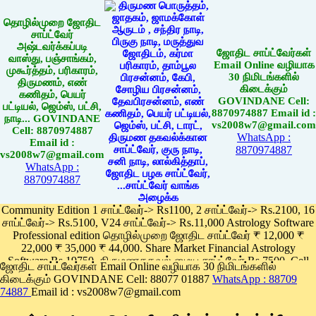
தொழில்முறை ஜோதிட
சாப்ட்வேர்
அஷ்டவர்க்கப்படி
ஜோதிட சாப்ட்வேர்கள்
வாஸ்து, பஞ்சாங்கம்,
Email Online வழியாக
முகூர்த்தம், பரிகாரம்,
30 நிமிடங்களில்
திருமணம், எண்
கிடைக்கும்
கணிதம், பெயர்
GOVINDANE Cell:
பட்டியல், ஜெம்ஸ், பட்சி,
8870974887 Email id :
நாடி... GOVINDANE
vs2008w7@gmail.com
Cell: 8870974887
WhatsApp :
Email id :
8870974887
vs2008w7@gmail.com
WhatsApp :
8870974887
Community Edition 1 சாப்ட்வேர்-> Rs1100, 2 சாப்ட்வேர்-> Rs.2100, 16
சாப்ட்வேர்-> Rs.5100, V24 சாப்ட்வேர்-> Rs.11,000 Astrology Software
Professional edition தொழில்முறை ஜோதிட சாப்ட்வேர் ₹ 12,000 ₹
22,000 ₹ 35,000 ₹ 44,000. Share Market Financial Astrology
Software Rs.19750, திருமணதகவல் மைய சாப்ட்வேர் Rs.7500, Cell
ஜோதிட சாப்ட்வேர்கள் Email Online வழியாக 30 நிமிடங்களில்
Phone App Rs. 1100
கிடைக்கும் GOVINDANE Cell: 88077 01887
WhatsApp : 88709
Pay online
74887
Email id : vs2008w7@gmail.com