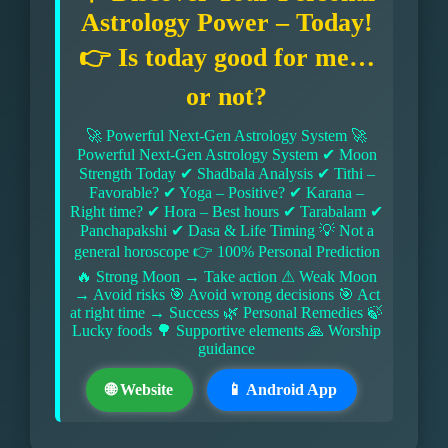
Astrology Power – Today!
👉 Is today good for me…
or not?
🚀 Powerful Next-Gen Astrology System 🚀
Powerful Next-Gen Astrology System ✔ Moon
Strength Today ✔ Shadbala Analysis ✔ Tithi –
Favorable? ✔ Yoga – Positive? ✔ Karana –
Right time? ✔ Hora – Best hours ✔ Tarabalam ✔
Panchapakshi ✔ Dasa & Life Timing 💡 Not a
general horoscope 👉 100% Personal Prediction
🔥 Strong Moon → Take action ⚠ Weak Moon
→ Avoid risks 🎯 Avoid wrong decisions 🎯 Act
at right time → Success 🌿 Personal Remedies 🍃
Lucky foods 🌳 Supportive elements 🙏 Worship
guidance
🌐 Website
📱 Android App