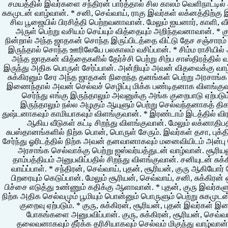
சமயத்தில் இவர்களை சந்திரன் பார்த்தால் சில காலம் வெளிநாட்டில்
சுகமுடன் வாழ்வான். * சனி, செவ்வாய், ராகு இவர்கள் லக்னத்திற்க
சிவ பூஜையில் பிரசித்தி பெற்றவனாவான். மேலும் ஐயனார், காள
அருள் பெற்று வசியம் செய்யும் வித்தையும் அறிந்தவனாவான். * குரு
நின்றால் அந்த ஜாதகன் சொந்த இருப்பிடத்தை விட்டு தேச சஞ்சாரம்
இருந்தால் சொந்த ஊரிலேயே பலகாலம் வசிப்பான். * சிம்ம ராசியில் அ
அந்த ஜாதகன் வித்தைகளில் தேர்ச்சி பெற்று சிற்ப சாஸ்திரத்தில் 
இருந்து அதிக பொருள் சேர்ப்பான். அன்றியும் அவன் விதவைக்கு வாழ
சுக்கிரனும் சேர அந்த ஜாதகன் நிறைந்த தனங்கள் பெற்று அரசாங்க 
இணைந்தால் அவன் செல்வச் செழிப்பு மிக்க பண்டிதனாக விளங்குவா
செர்ந்து எங்கு இருந்தாலும் அவனுக்கு அங்க குறைபாடு ஏற்படும். 
இருந்தாலும் நல்ல அழகும் ஆயுளும் பெற்று செல்வந்தனாகத் திகழ
துஷ்டனாகவும் காமியாகவும் விளங்குவான். * இரண்டாம் இடத்தில் 
ஆகிய வீடுகள் கட்டி சிறந்து விளங்குவான். மேலும் லக்னாதிபதி
சுபஸ்தானங்களில் நிற்க பொன், பொருள் சேரும். இவர்கள் தசா, புக்தி
சேர்ந்து ஓரிடத்தில் நிற்க அவன் தனவானாகவும் மனைவியிடம் அன்பு 
அரசாங்க செல்வாக்கு பெற்று ஐஸ்வர்யத்துடன் வாழ்வான். சூரிய
தாம்பத்தியம் அனுபவிப்பதில் சிறந்து விளங்குவான். சனியுடன் 
வாய்ப்பாள். * சந்திரன், செவ்வாய், புதன், சூரியன், குரு ஆகியோர
பிறரையும் கெடுப்பான். மேலும் சூரியன், செவ்வாய், சனி, சுக்கிரன
பிச்சை எடுத்து உண்ணும் கதிக்கு ஆளாவான். * புதன், குரு இவர்களுடன
நிற்க அதிக செல்வமும் பூமியும் பொன்னும் பொருளும் பெற்று சுகமு
குறைவு ஏற்படும். * குரு, சுக்கிரன், சூரியன், புதன் இவர்கள்
போகங்களை அனுபவிப்பான். குரு, சுக்கிரன், சூரியன், செவ்
தலைவனாகவும் தீர்க்க தரிசியாகவும் செல்வம் மிகுந்து வாழ்வான்