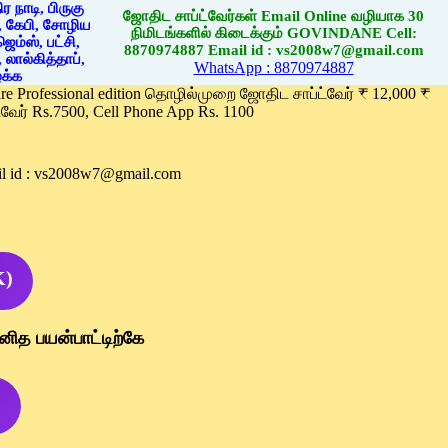
ஜோதிட சாப்ட்வேர்கள் Email Online வழியாக 30
நிமிடங்களில் கிடைக்கும் GOVINDANE Cell:
8870974887 Email id : vs2008w7@gmail.com
WhatsApp : 8870974887
ware Professional edition தொழில்முறை ஜோதிட சாப்ட்வேர் ₹ 12,000 ₹
வேர் Rs.7500, Cell Phone App Rs. 1100
l id : vs2008w7@gmail.com
K)
னித பயன்பாட்டிற்கே
)