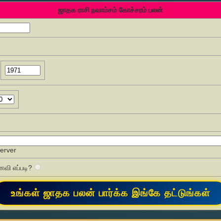
ஜாதக ராசி நவாம்சம் கோச்சரம் பலன்
Server
வி எப்படி?