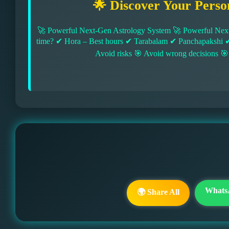
🌟 Discover Your Perso
🚀 Powerful Next-Gen Astrology System 🚀 Powerful Next
time? ✔ Hora – Best hours ✔ Tarabalam ✔ Panchapakshi 
Avoid risks 🎯 Avoid wrong decisions 🎯
Whats
🌍 Share All