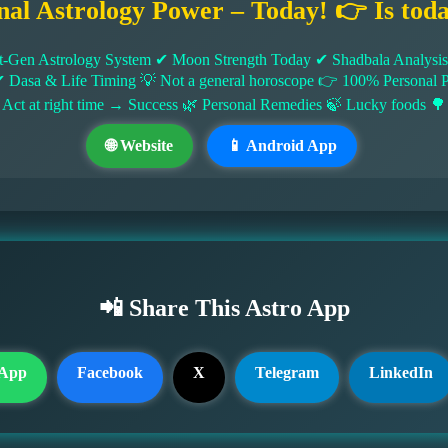
nal Astrology Power – Today! 👉 Is tod
-Gen Astrology System ✔ Moon Strength Today ✔ Shadbala Analysis ✔
✔ Dasa & Life Timing 💡 Not a general horoscope 👉 100% Persona
 Act at right time → Success 🌿 Personal Remedies 🍃 Lucky foods 🌳
🌐 Website
📱 Android App
📲 Share This Astro App
App
Facebook
X
Telegram
LinkedIn