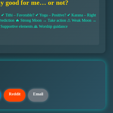
ay good for me… or not?
 Tithi – Favorable? ✔ Yoga – Positive? ✔ Karana – Right
l Prediction 🔥 Strong Moon → Take action ⚠ Weak Moon →
 Supportive elements 🙏 Worship guidance
Reddit
Email