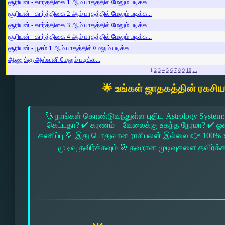
சூரியன் - கார்த்திகை 1 ஆம் பாதத்தில் மேலும் படிக்க...
சூரியன் - கார்த்திகை 2 ஆம் பாதத்தில் மேலும் படிக்க...
சூரியன் - கார்த்திகை 3 ஆம் பாதத்தில் மேலும் படிக்க...
சூரியன் - கார்த்திகை 4 ஆம் பாதத்தில் மேலும் படிக்க...
சூரியன் - பூசம் 1 ஆம் பாதத்தில் மேலும் படிக்க...
ஆணுக்கு அஸ்வனி மேலும் படிக்க...
1
2
3
4
5
6
7
8
9
10
...
🌟 உங்கள் ஜாதகத்தின் ரகசி
🚀 நாங்கள் கொண்டுவந்துள்ள புதிய Astrology System:
கெட்டதா? ✔ கரணம் – வேலைக்கு உகந்த நேரமா? ✔ ஓரை –
கணிப்பு 💡 இது பொதுவான ராசிபலன் இல்லை 👉 100% உ
முடிவு தவிர்க்கவும் 🎯 தவறான முடிவுகளை தவிர்க்