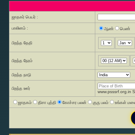
ஜாதகர் பெயர் :
பாலினம் :
ஆண்
பெண்
பிறந்த தேதி
பிறந்த நேரம்
பிறந்த நாடு
பிறந்த ஊர்
www.psssrf.org.in 
ஜாதகம்
திசா புத்தி
கோச்சர பலன்
குரு பலம்
உங்கள் மனை