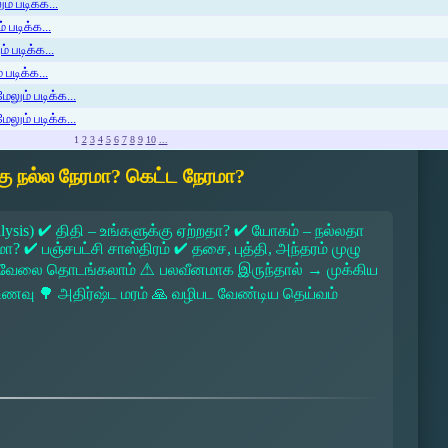
் படிக்க...
 படிக்க...
் படிக்க...
படிக்க...
ேலும் படிக்க...
ேலும் படிக்க...
1
2
3
4
5
6
7
8
9
10
...
ு நல்ல நேரமா? கெட்ட நேரமா?
lysis) ✔ திதி – உங்களுக்கு ஏற்றதா? ✔ யோகம் – நல்லதா
 ✔ பஞ்சபட்சி சாஸ்திரம் ✔ தசை, புத்தி, அந்தரம் முழு
 → வேலை தொடங்கலாம் ⚠ பலவீனமாக இருந்தால் → முக்கிய
ல உணவு 🌳 அதிர்ஷ்ட மரம் 🙏 வழிபட வேண்டிய தெய்வம்