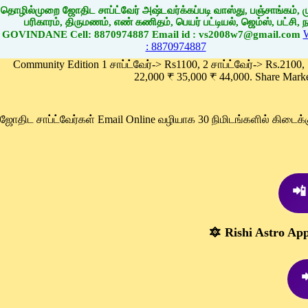
தொழில்முறை ஜோதிட சாப்ட்வேர் அஷ்டவர்க்கப்படி வாஸ்து, பஞ்சாங்கம், மு
பரிகாரம், திருமணம், எண் கணிதம், பெயர் பட்டியல், ஜெம்ஸ், பட்சி, நா
GOVINDANE Cell: 8870974887 Email id : vs2008w7@gmail.com
: 8870974887
Community Edition 1 சாப்ட்வேர்-> Rs1100, 2 சாப்ட்வேர்-> Rs.2100,
22,000 ₹ 35,000 ₹ 44,000. Share Mark
ஜோதிட சாப்ட்வேர்கள் Email Online வழியாக 30 நிமிடங்களில் கிடை
📲
🔯 Rishi Astro Ap
