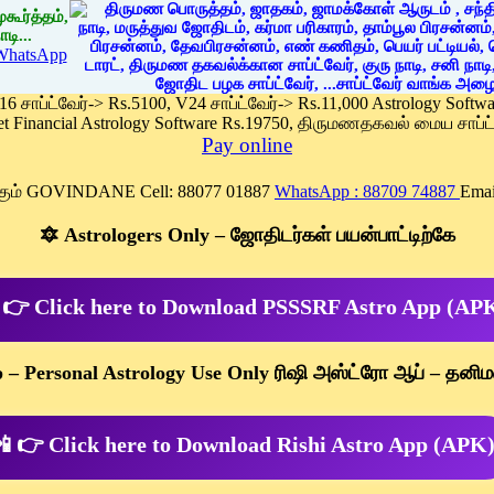
கூர்த்தம்,
டி...
WhatsApp
 16 சாப்ட்வேர்-> Rs.5100, V24 சாப்ட்வேர்-> Rs.11,000 Astrology Soft
et Financial Astrology Software Rs.19750, திருமணதகவல் மைய சாப்ட்
Pay online
க்கும் GOVINDANE Cell: 88077 01887
WhatsApp : 88709 74887
Emai
🔯 Astrologers Only – ஜோதிடர்கள் பயன்பாட்டிற்கே
 👉 Click here to Download PSSSRF Astro App (AP
p – Personal Astrology Use Only ரிஷி அஸ்ட்ரோ ஆப் – தனிம
 👉 Click here to Download Rishi Astro App (APK