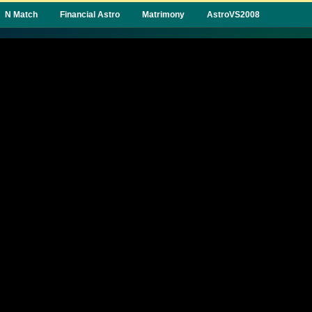
N Match
Financial Astro
Matrimony
AstroVS2008