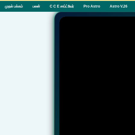
முதல் பக்கம்
பலன்
C C E சாப்ட்வேர்
Pro Astro
Astro V.26