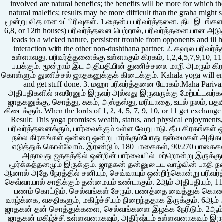
involved are natural benefics; the benefits will be more for which t
natural malefics; results may be more difficult than the graha mi
மூன்று விதமான உட்பிரிவுகள். 1.தைன்ய பரிவர்த்தனை. தீய இடங்களான
6,8, or 12th houses) பரிவர்த்தனை பெற்றால், பரிவர்த்தனையான அடுத்த 
leads to a wicked nature, persistent trouble from opponents and ill 
interaction with the other non-dushthana partner. 2. கஹல பரி
உள்ளாவது. பரிவர்த்தனைக்கு உள்ளாகும் கிரகம், 1,2,4,5,7,9,10
பயக்கும். மூன்றாம் இட அதிபதியின் துணிச்சலை மாறி அமரும் க
கொள்ளும் துணிச்சல் ஜாதகனுக்குக் கிடைக்கும். Kahala yoga will ener
and get stuff done. 3. மஹா பரிவர்த்தனை யோகம்.Maha Parivarta
அதிபதிகளில் எவரேனும் இருவர் அல்லது இருவருக்கு மேற்பட்டவர்
ஜாதகனுக்கு, சொத்து, சுகம், அஸ்தஸ்து, மரியாதை, உடல் நலம், பதவி,
கிடைக்கும். When the lords of 1, 2, 4, 5, 7, 9, 10, or 11 get exchange 
Result: This yoga promises wealth, status, and physical enjoyments,
பரிவர்த்தனைக்கும், பார்வைக்கும் உள்ள வேறுபாடு. தீய கிரகங்கள்
நல்ல கிரகங்கள் ஒன்றை ஒன்று பார்க்கும்போது நன்மைகள் அதிகம
எடுத்துக் கொள்வோம். இரண்டும், 180 பாகைகள், 90/270 பாகைகள
அதாவது ஜதகத்தில் ஒன்றின் பார்வையில் மற்றொன்று இருக்கு
மூர்க்கத்தனமும் இருக்கும். ஜாதகன் தன்னுடைய வாழ்வின் பாதி
ஆனால் அதே நேரத்தில் சனியும், செவ்வாயும் ஒன்றிற்கொன்று பரிவர்
செவ்வாயால் சாதிக்கும் தன்மையும் உண்டாகும். 2ஆம் அதிபதியும், 
பணம் கொட்டும். செல்வங்கள் சேரும். பணத்தை வைத்துக் கொண்டு
வாழ்க்கை, வசதிகளும், மகிழ்ச்சியும் நிறைந்ததாக இருக்கும். 6ஆம்
ஜாதகன் தன் சொத்துக்களை, செல்வங்களை இழக்க நேரிடும். 2ஆம் அ
ஜாதகன் மகிழ்ச்சி உள்ளவனாகவும், அதிர்ஷ்டம் உள்ளவனாகவும் இ