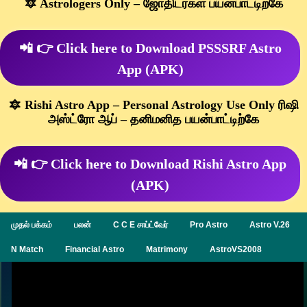
🔯 Astrologers Only – ஜோதிடர்கள் பயன்பாட்டிற்கே
📲 👉 Click here to Download PSSSRF Astro
App (APK)
🔯 Rishi Astro App – Personal Astrology Use Only ரிஷி
அஸ்ட்ரோ ஆப் – தனிமனித பயன்பாட்டிற்கே
📲 👉 Click here to Download Rishi Astro App
(APK)
முதல் பக்கம்
பலன்
C C E சாப்ட்வேர்
Pro Astro
Astro V.26
N Match
Financial Astro
Matrimony
AstroVS2008