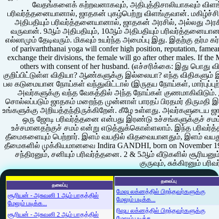
வேதங்களைக் கற்றவனாகவும், அதிபுத்திசாலியாகவும் விளங்
பரிவர்த்தனையானால், ஜாதகன் புகழ்பெற்று விளங்குவான். மகிழ்ச்சி
அதிபதியும் பரிவர்த்தனையானால், ஜாதகன் அரசில், அல்லது அரசி
வருவான். 9ஆம் அதிபதியும், 10ஆம் அதிபதியும் பரிவர்த்தனையானால
எல்லாமும் தேடிவரும். மிகவும் உயர்ந்த அமைப்பு இது. இதற்கு தர்ம 
of parivarththanai yoga will confer high position, reputation, fa
exchange their divisions, the female will go after other males. If the
others with consent of her husband. (எச்சரிக்கை: இது பொது 
குறிப்பிட்டுள்ள விதியா? ஆண்களுக்கு இல்லையா? எந்த விதிகளும் இ
பல கடுமையான நோய்கள் வந்துவிட்டால் (இருதய நோய்கள், மார்புப்புற
அவர்களுக்கு வந்த வேகத்தில் அந்த நோய்கள் குணமாகிவிடும்.
சொல்லப்படும் ஜாதகம் மறைந்த முன்னாள் பாரதப் பிரதமர் திருமதி
உங்களுக்கு அறியத்தந்திருக்கிறேன். கீழே உள்ளது. அவர்களுடைய 
ஒரு ஜோடி பரிவர்த்தனை என்பது இரண்டு உச்சங்களுக்குச் சம
உச்சமானதற்குச் சமம் என்று எடுத்துக்கொள்ளலாம். இந்த பரிவர
தீமைகளையும் பெற்றார். இளம் வயதில் விதவையானதும், இளம் வயது
தீமைகளில் முக்கியமானவை Indira GANDHI, born on November 19, 1
சந்திரனும், சனியும் பரிவர்த்தனை. 2 & 5ஆம் வீடுகளில் சூரியனு
குருவும், சுக்கிரனும் பர
தலைப்பு
தலைப்பு
மேஷ லக்னத்தில் பிறந்தவர்களுக்கு
சூரியன் - அசுவனி 1 ஆம் பாதத்தில்
மேலும் படிக்க...
மேலும் படிக்க...
ரிஷப லக்னத்தில் பிறந்தவர்களுக்கு
சூரியன் - அசுவனி 2 ஆம் பாதத்தில்
மேலும் படிக்க...