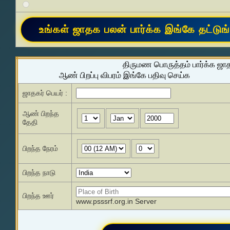
திருமண பொருத்தம் பார்க்க ஜா
ஆண் பிறப்பு விபரம் இங்கே பதிவு செய்க
ஜாதகர் பெயர் :
ஆண் பிறந்த
தேதி
பிறந்த நேரம்
பிறந்த நாடு
பிறந்த ஊர்
www.psssrf.org.in Server