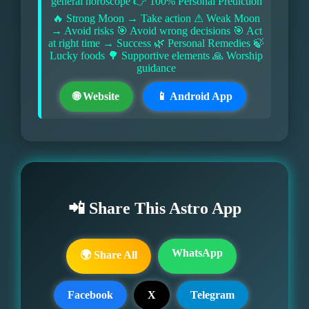
general horoscope 👉 100% Personal Prediction
🔥 Strong Moon → Take action ⚠ Weak Moon
→ Avoid risks 🎯 Avoid wrong decisions 🎯 Act
at right time → Success 🌿 Personal Remedies 🍃
Lucky foods 🌳 Supportive elements 🙏 Worship
guidance
🌐 Website
📱 Android App
📲 Share This Astro App
WhatsApp
🌍 Share All
Facebook
X
Telegram