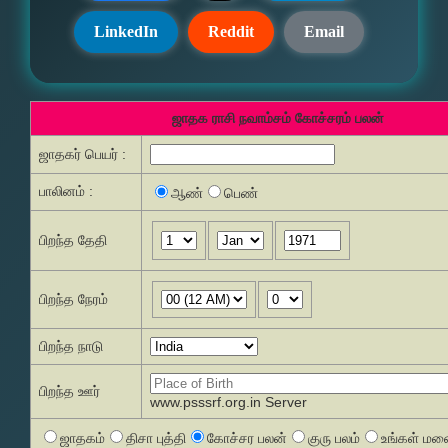
LinkedIn
Reddit
Email
ஜாதக ராசி நவாம்சம் கோச்சரம் பலன்
ஜாதகர் பெயர் :
பாலினம் :
ஆண்
பெண்
பிறந்த தேதி
பிறந்த நேரம்
பிறந்த நாடு
பிறந்த ஊர்
www.psssrf.org.in Server
ஜாதகம்
திசா புத்தி
கோச்சர பலன்
குரு பலம்
உங்கள் மனை