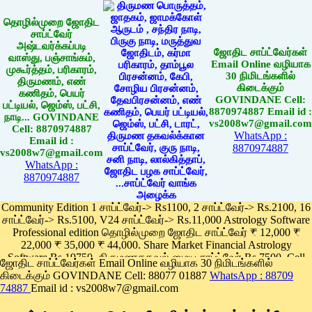
தொழில்முறை ஜோதிட
சாப்ட்வேர்
அஷ்டவர்க்கப்படி
ஜோதிட சாப்ட்வேர்கள்
வாஸ்து, பஞ்சாங்கம்,
Email Online வழியாக
முகூர்த்தம், பரிகாரம்,
30 நிமிடங்களில்
திருமணம், எண்
கிடைக்கும்
கணிதம், பெயர்
GOVINDANE Cell:
பட்டியல், ஜெம்ஸ், பட்சி,
8870974887 Email id :
நாடி... GOVINDANE
vs2008w7@gmail.com
Cell: 8870974887
WhatsApp :
Email id :
8870974887
vs2008w7@gmail.com
WhatsApp :
8870974887
Community Edition 1 சாப்ட்வேர்-> Rs1100, 2 சாப்ட்வேர்-> Rs.2100, 16
சாப்ட்வேர்-> Rs.5100, V24 சாப்ட்வேர்-> Rs.11,000 Astrology Software
Professional edition தொழில்முறை ஜோதிட சாப்ட்வேர் ₹ 12,000 ₹
22,000 ₹ 35,000 ₹ 44,000. Share Market Financial Astrology
Software Rs.19750, திருமணதகவல் மைய சாப்ட்வேர் Rs.7500, Cell
ஜோதிட சாப்ட்வேர்கள் Email Online வழியாக 30 நிமிடங்களில்
Phone App Rs. 1100
கிடைக்கும் GOVINDANE Cell: 88077 01887
WhatsApp : 88709
Pay online
74887
Email id : vs2008w7@gmail.com