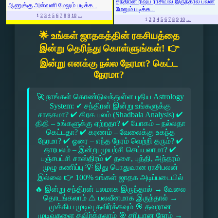
சந்திரன் ரிஷப ராசியில் இருந்தால் பலன்
ஆணுக்கு அஸ்வனி மேலும் படிக்க...
மேலும் படிக்க...
1
2
3
4
5
6
7
8
9
10
...
1
2
3
4
5
6
7
8
9
10
...
🌟 உங்கள் ஜாதகத்தின் ரகசியத்தை
இன்று தெரிந்து கொள்ளுங்கள்! 👉
இன்று எனக்கு நல்ல நேரமா? கெட்ட
நேரமா?
🚀 நாங்கள் கொண்டுவந்துள்ள புதிய Astrology
System: ✔ சந்திரன் இன்று உங்களுக்கு
சாதகமா? ✔ கிரக பலம் (Shadbala Analysis) ✔
திதி – உங்களுக்கு ஏற்றதா? ✔ யோகம் – நல்லதா
கெட்டதா? ✔ கரணம் – வேலைக்கு உகந்த
நேரமா? ✔ ஓரை – எந்த நேரம் வெற்றி தரும்? ✔
தாரபலம் – இன்று முயற்சி செய்யலாமா? ✔
பஞ்சபட்சி சாஸ்திரம் ✔ தசை, புத்தி, அந்தரம்
முழு கணிப்பு 💡 இது பொதுவான ராசிபலன்
இல்லை 👉 100% உங்கள் ஜாதக அடிப்படையில்
🔥 இன்று சந்திரன் பலமாக இருந்தால் → வேலை
தொடங்கலாம் ⚠ பலவீனமாக இருந்தால் →
முக்கிய முடிவு தவிர்க்கவும் 🎯 தவறான
முடிவுகளை தவிர்க்கலாம் 🎯 சரியான நேரம் →