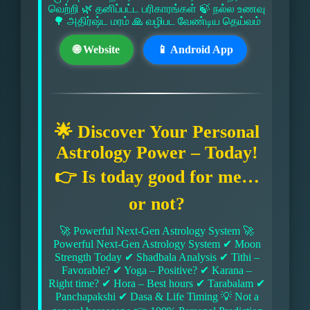
வெற்றி 🌿 தனிப்பட்ட பரிகாரங்கள் 🍃 நல்ல உணவு
🌳 அதிர்ஷ்ட மரம் 🙏 வழிபட வேண்டிய தெய்வம்
🌐 Website
📱 Android App
🌟 Discover Your Personal
Astrology Power – Today!
👉 Is today good for me…
or not?
🚀 Powerful Next-Gen Astrology System 🚀
Powerful Next-Gen Astrology System ✔ Moon
Strength Today ✔ Shadbala Analysis ✔ Tithi –
Favorable? ✔ Yoga – Positive? ✔ Karana –
Right time? ✔ Hora – Best hours ✔ Tarabalam ✔
Panchapakshi ✔ Dasa & Life Timing 💡 Not a