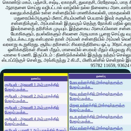
கொண்டு மகம், பஞ்சமி, சஷ்டி, ஏகாதசி, துவாதசி, பிரதோஷம், மாத
ஆராதனை செய்து வழிபட்டால் வாழ்வில் நல்ல நிலையை அடைவார்கள்
வலதுபக்கத்தில் உள்ள சன்னதியில் மாணிக்கவல்லி, மரகதவல்லி
மதுரையில்அருளும் மீனாட்சியம்மனின் பெயரால் இவர் களுக்கு 
சன்னதிக்குள், அம்பாள்கள் இருவரும் தெற்கு நோக்கி மதில் ஓரத்
இவர்களைத் தரிசிக்க முடியும். இத்தகைய அமைப்பிலான சன்னத
யோகிகளும், தபஸ்விகளும் சிவனை அரூபமாக பூஜை செய்து வர
ஏற்படக்கூடாது என்பதால் தான் அம்மன் சன்னதியில் அம்மன் வெள
வரலாறு கூறுகிறது. சூரிய தரிசனம்: சிவராத்திரியை ஒட்டி 30நாட்கள
ஒளிக்கதிர்கள் சிவன் மீதும், மாலையில் பைரவர் மீதும் விழுவது சிற
-மாலை 6 மணி. இருப்பிடம் : திண்டுக்கல்லில் இருந்து நத்தம் செல்லும் வ
ஸ்டாப்பிற்குச் சென்று, அங்கிருந்து 2 கி.மீ., மினிபஸ்சில் சென்
95782 11659, 93624 
தலைப்பு
தலைப்பு
மேஷ லக்னத்தில் பிறந்தவர்களுக்கு
சூரியன் - அசுவனி 1 ஆம் பாதத்தில்
மேலும் படிக்க...
மேலும் படிக்க...
ரிஷப லக்னத்தில் பிறந்தவர்களுக்கு
சூரியன் - அசுவனி 2 ஆம் பாதத்தில்
மேலும் படிக்க...
மேலும் படிக்க...
மிதுன லக்னத்தில் பிறந்தவர்களுக்கு
சூரியன் - அசுவனி 3 ஆம் பாதத்தில்
மேலும் படிக்க...
மேலும் படிக்க...
கடக லக்னத்தில் பிறந்தவர்களுக்கு
சூரியன் - அசுவனி 4 ஆம் பாதத்தில்
மேலும் படிக்க...
மேலும் படிக்க...
சிம்ம லக்னத்தில் பிறந்தவர்களுக்கு
சூரியன் - பரணி 1 ஆம் பாதத்தில் மேலும்