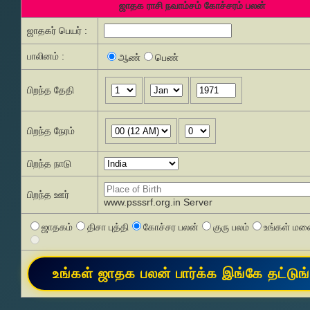
ஜாதக ராசி நவாம்சம் கோச்சரம் பலன்
ஜாதகர் பெயர் :
பாலினம் :
ஆண்
பெண்
பிறந்த தேதி
பிறந்த நேரம்
பிறந்த நாடு
பிறந்த ஊர்
www.psssrf.org.in Server
ஜாதகம்
திசா புத்தி
கோச்சர பலன்
குரு பலம்
உங்கள் மனை