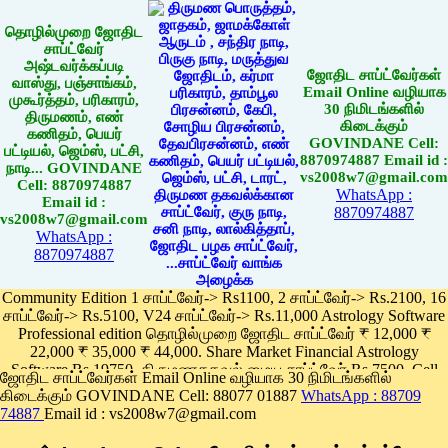
தொழில்முறை ஜோதிட
சாப்ட்வேர்
அஷ்டவர்க்கப்படி
ஜோதிட சாப்ட்வேர்கள்
வாஸ்து, பஞ்சாங்கம்,
Email Online வழியாக
முகூர்த்தம், பரிகாரம்,
30 நிமிடங்களில்
திருமணம், எண்
கிடைக்கும்
கணிதம், பெயர்
GOVINDANE Cell:
பட்டியல், ஜெம்ஸ், பட்சி,
8870974887 Email id :
நாடி... GOVINDANE
vs2008w7@gmail.com
Cell: 8870974887
WhatsApp :
Email id :
8870974887
vs2008w7@gmail.com
WhatsApp :
8870974887
Community Edition 1 சாப்ட்வேர்-> Rs1100, 2 சாப்ட்வேர்-> Rs.2100, 16
சாப்ட்வேர்-> Rs.5100, V24 சாப்ட்வேர்-> Rs.11,000 Astrology Software
Professional edition தொழில்முறை ஜோதிட சாப்ட்வேர் ₹ 12,000 ₹
22,000 ₹ 35,000 ₹ 44,000. Share Market Financial Astrology
Software Rs.19750, திருமணதகவல் மைய சாப்ட்வேர் Rs.7500, Cell
ஜோதிட சாப்ட்வேர்கள் Email Online வழியாக 30 நிமிடங்களில்
Phone App Rs. 1100
கிடைக்கும் GOVINDANE Cell: 88077 01887
WhatsApp : 88709
Pay online
74887
Email id : vs2008w7@gmail.com