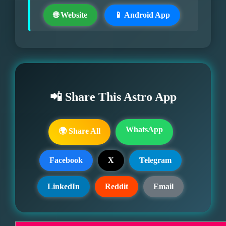
🌐 Website
📱 Android App
📲 Share This Astro App
WhatsApp
🌍 Share All
Facebook
X
Telegram
LinkedIn
Reddit
Email