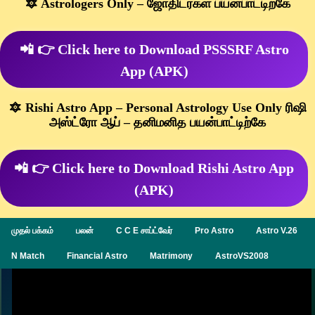
🔯 Astrologers Only – ஜோதிடர்கள் பயன்பாட்டிற்கே
📲 👉 Click here to Download PSSSRF Astro
App (APK)
🔯 Rishi Astro App – Personal Astrology Use Only ரிஷி
அஸ்ட்ரோ ஆப் – தனிமனித பயன்பாட்டிற்கே
📲 👉 Click here to Download Rishi Astro App
(APK)
முதல் பக்கம்
பலன்
C C E சாப்ட்வேர்
Pro Astro
Astro V.26
N Match
Financial Astro
Matrimony
AstroVS2008