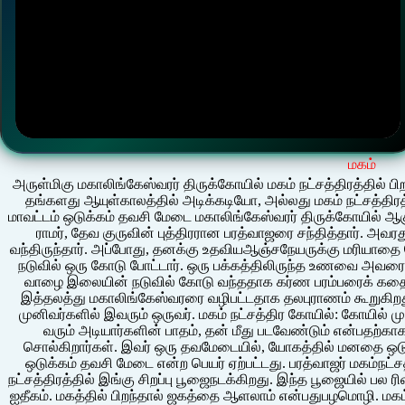
மகம்
அருள்மிகு மகாலிங்கேஸ்வரர் திருக்கோயில் மகம் நட்சத்திரத்தில் பி
தங்களது ஆயுள்காலத்தில் அடிக்கடியோ, அல்லது மகம் நட்சத்திர
மாவட்டம் ஒடுக்கம் தவசி மேடை மகாலிங்கேஸ்வரர் திருக்கோயில் ஆகு
ராமர், தேவ குருவின் புத்திரரான பரத்வாஜரை சந்தித்தார். அவர
வந்திருந்தார். அப்போது, தனக்கு உதவியஆஞ்சநேயருக்கு மரியாதை
நடுவில் ஒரு கோடு போட்டார். ஒரு பக்கத்திலிருந்த உணவை அவரை உண
வாழை இலையின் நடுவில் கோடு வந்ததாக கர்ண பரம்பரைக் கதை ஒன்
இத்தலத்து மகாலிங்கேஸ்வரரை வழிபட்டதாக தலபுராணம் கூறுகிறது
முனிவர்களில் இவரும் ஒருவர். மகம் நட்சத்திர கோயில்: கோயில் ம
வரும் அடியார்களின் பாதம், தன் மீது படவேண்டும் என்பதற்கா
சொல்கிறார்கள். இவர் ஒரு தவமேடையில், யோகத்தில் மனதை ஒடுக
ஒடுக்கம் தவசி மேடை என்ற பெயர் ஏற்பட்டது. பரத்வாஜர் மகம்நட்சத
நட்சத்திரத்தில் இங்கு சிறப்பு பூஜைநடக்கிறது. இந்த பூஜையில் ப
ஐதீகம். மகத்தில் பிறந்தால் ஜகத்தை ஆளலாம் என்பதுபழமொழி. மகம்