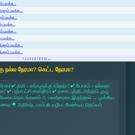
 படிக்க...
லும் படிக்க...
் படிக்க...
 படிக்க...
் படிக்க...
படிக்க...
ேலும் படிக்க...
ேலும் படிக்க...
1
2
3
4
5
6
7
8
9
10
...
ு நல்ல நேரமா? கெட்ட நேரமா?
lysis) ✔ திதி – உங்களுக்கு ஏற்றதா? ✔ யோகம் – நல்லதா
 ✔ பஞ்சபட்சி சாஸ்திரம் ✔ தசை, புத்தி, அந்தரம் முழு
 → வேலை தொடங்கலாம் ⚠ பலவீனமாக இருந்தால் → முக்கிய
ல உணவு 🌳 அதிர்ஷ்ட மரம் 🙏 வழிபட வேண்டிய தெய்வம்