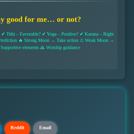
ay good for me… or not?
 Tithi – Favorable? ✔ Yoga – Positive? ✔ Karana – Right
l Prediction 🔥 Strong Moon → Take action ⚠ Weak Moon →
 Supportive elements 🙏 Worship guidance
Reddit
Email