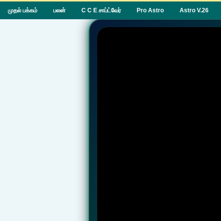
முதல் பக்கம்
பலன்
C C E சாப்ட்வேர்
Pro Astro
Astro V.26