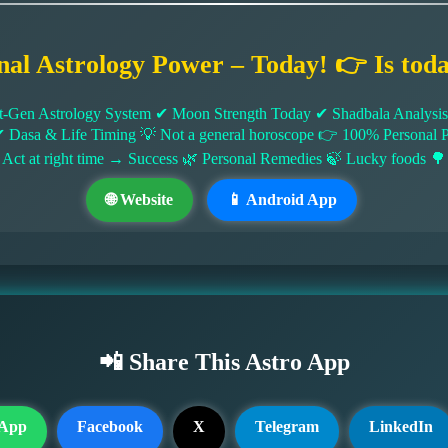
nal Astrology Power – Today! 👉 Is tod
-Gen Astrology System ✔ Moon Strength Today ✔ Shadbala Analysis ✔
✔ Dasa & Life Timing 💡 Not a general horoscope 👉 100% Persona
 Act at right time → Success 🌿 Personal Remedies 🍃 Lucky foods 🌳
🌐 Website
📱 Android App
📲 Share This Astro App
App
Facebook
X
Telegram
LinkedIn