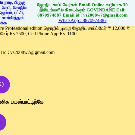
ஜோதிட சாப்ட்வேர்கள் Email Online வழியாக 30
நிமிடங்களில் கிடைக்கும் GOVINDANE Cell:
8870974887 Email id : vs2008w7@gmail.com
WhatsApp : 8870974887
ware Professional edition தொழில்முறை ஜோதிட சாப்ட்வேர் ₹ 12,000 ₹
வேர் Rs.7500, Cell Phone App Rs. 1100
l id : vs2008w7@gmail.com
K)
னித பயன்பாட்டிற்கே
)