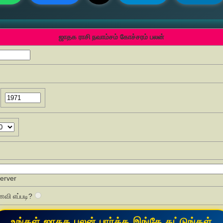
ஜாதக ராசி நவாம்சம் கோச்சரம் பலன்
Server
வி எப்படி?