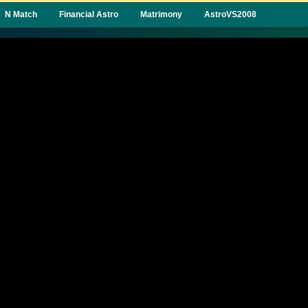
N Match
Financial Astro
Matrimony
AstroVS2008