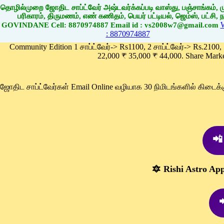
தொழில்முறை ஜோதிட சாப்ட்வேர் அஷ்டவர்க்கப்படி வாஸ்து, பஞ்சாங்கம், மு
பரிகாரம், திருமணம், எண் கணிதம், பெயர் பட்டியல், ஜெம்ஸ், பட்சி, நா
GOVINDANE Cell: 8870974887 Email id : vs2008w7@gmail.com
: 8870974887
Community Edition 1 சாப்ட்வேர்-> Rs1100, 2 சாப்ட்வேர்-> Rs.2100,
22,000 ₹ 35,000 ₹ 44,000. Share Mark
ஜோதிட சாப்ட்வேர்கள் Email Online வழியாக 30 நிமிடங்களில் கிடை
📲
🔯 Rishi Astro Ap
