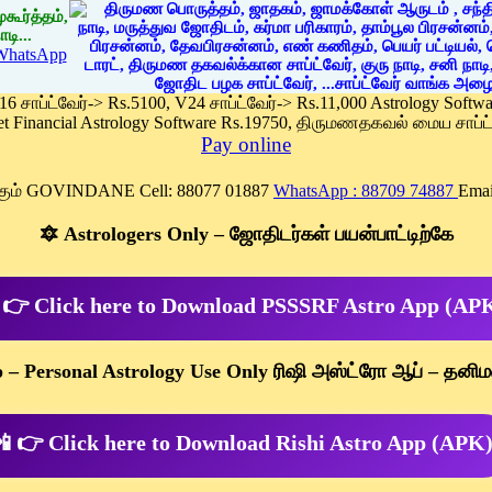
கூர்த்தம்,
டி...
WhatsApp
 16 சாப்ட்வேர்-> Rs.5100, V24 சாப்ட்வேர்-> Rs.11,000 Astrology Soft
et Financial Astrology Software Rs.19750, திருமணதகவல் மைய சாப்ட்
Pay online
க்கும் GOVINDANE Cell: 88077 01887
WhatsApp : 88709 74887
Emai
🔯 Astrologers Only – ஜோதிடர்கள் பயன்பாட்டிற்கே
 👉 Click here to Download PSSSRF Astro App (AP
p – Personal Astrology Use Only ரிஷி அஸ்ட்ரோ ஆப் – தனிம
 👉 Click here to Download Rishi Astro App (APK