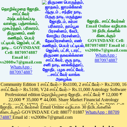
தொழில்முறை ஜோதிட
சாப்ட்வேர்
அஷ்டவர்க்கப்படி
ஜோதிட சாப்ட்வேர்கள்
வாஸ்து, பஞ்சாங்கம்,
Email Online வழியாக
முகூர்த்தம், பரிகாரம்,
30 நிமிடங்களில்
திருமணம், எண்
கிடைக்கும்
கணிதம், பெயர்
GOVINDANE Cell:
பட்டியல், ஜெம்ஸ், பட்சி,
8870974887 Email id :
நாடி... GOVINDANE
vs2008w7@gmail.com
Cell: 8870974887
WhatsApp :
Email id :
8870974887
vs2008w7@gmail.com
WhatsApp :
8870974887
Community Edition 1 சாப்ட்வேர்-> Rs1100, 2 சாப்ட்வேர்-> Rs.2100, 16
சாப்ட்வேர்-> Rs.5100, V24 சாப்ட்வேர்-> Rs.11,000 Astrology Software
Professional edition தொழில்முறை ஜோதிட சாப்ட்வேர் ₹ 12,000 ₹
22,000 ₹ 35,000 ₹ 44,000. Share Market Financial Astrology
Software Rs.19750, திருமணதகவல் மைய சாப்ட்வேர் Rs.7500, Cell
ஜோதிட சாப்ட்வேர்கள் Email Online வழியாக 30 நிமிடங்களில்
Phone App Rs. 1100
கிடைக்கும் GOVINDANE Cell: 88077 01887
WhatsApp : 88709
Pay online
74887
Email id : vs2008w7@gmail.com