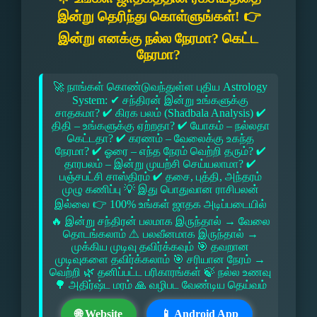
இன்று தெரிந்து கொள்ளுங்கள்! 👉
இன்று எனக்கு நல்ல நேரமா? கெட்ட
நேரமா?
🚀 நாங்கள் கொண்டுவந்துள்ள புதிய Astrology
System: ✔ சந்திரன் இன்று உங்களுக்கு
சாதகமா? ✔ கிரக பலம் (Shadbala Analysis) ✔
திதி – உங்களுக்கு ஏற்றதா? ✔ யோகம் – நல்லதா
கெட்டதா? ✔ கரணம் – வேலைக்கு உகந்த
நேரமா? ✔ ஓரை – எந்த நேரம் வெற்றி தரும்? ✔
தாரபலம் – இன்று முயற்சி செய்யலாமா? ✔
பஞ்சபட்சி சாஸ்திரம் ✔ தசை, புத்தி, அந்தரம்
முழு கணிப்பு 💡 இது பொதுவான ராசிபலன்
இல்லை 👉 100% உங்கள் ஜாதக அடிப்படையில்
🔥 இன்று சந்திரன் பலமாக இருந்தால் → வேலை
தொடங்கலாம் ⚠ பலவீனமாக இருந்தால் →
முக்கிய முடிவு தவிர்க்கவும் 🎯 தவறான
முடிவுகளை தவிர்க்கலாம் 🎯 சரியான நேரம் →
வெற்றி 🌿 தனிப்பட்ட பரிகாரங்கள் 🍃 நல்ல உணவு
🌳 அதிர்ஷ்ட மரம் 🙏 வழிபட வேண்டிய தெய்வம்
🌐 Website
📱 Android App