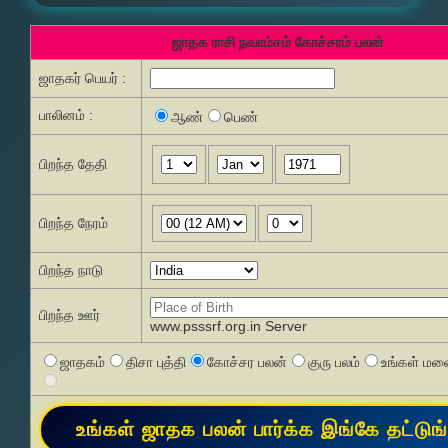
ஜாதக ராசி நவாம்சம் கோச்சரம் பலன்
ஜாதகர் பெயர் :
பாலினம் :
ஆண்
பெண்
பிறந்த தேதி
பிறந்த நேரம்
பிறந்த நாடு
பிறந்த ஊர்
www.psssrf.org.in Server
ஜாதகம்
திசா புத்தி
கோச்சர பலன்
குரு பலம்
உங்கள் மனை