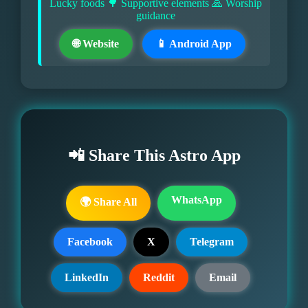
Lucky foods 🌳 Supportive elements 🙏 Worship
guidance
🌐 Website
📱 Android App
📲 Share This Astro App
WhatsApp
🌍 Share All
Facebook
X
Telegram
LinkedIn
Reddit
Email