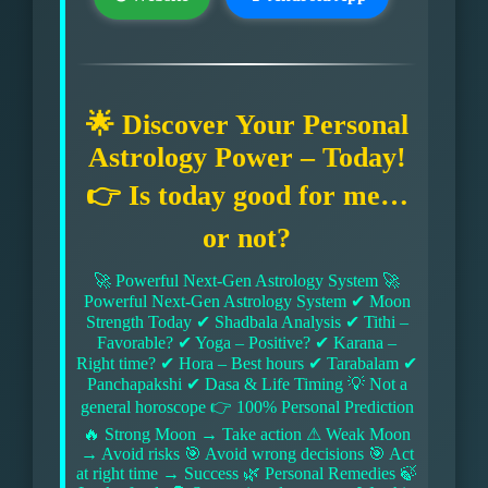
🌟 Discover Your Personal
Astrology Power – Today!
👉 Is today good for me…
or not?
🚀 Powerful Next-Gen Astrology System 🚀
Powerful Next-Gen Astrology System ✔ Moon
Strength Today ✔ Shadbala Analysis ✔ Tithi –
Favorable? ✔ Yoga – Positive? ✔ Karana –
Right time? ✔ Hora – Best hours ✔ Tarabalam ✔
Panchapakshi ✔ Dasa & Life Timing 💡 Not a
general horoscope 👉 100% Personal Prediction
🔥 Strong Moon → Take action ⚠ Weak Moon
→ Avoid risks 🎯 Avoid wrong decisions 🎯 Act
at right time → Success 🌿 Personal Remedies 🍃