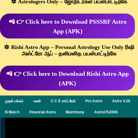
🔯 Astrologers Only – ஜோதிடர்கள் பயன்பாட்டிற்கே
📲 👉 Click here to Download PSSSRF Astro
App (APK)
🔯 Rishi Astro App – Personal Astrology Use Only ரிஷி
அஸ்ட்ரோ ஆப் – தனிமனித பயன்பாட்டிற்கே
📲 👉 Click here to Download Rishi Astro App
(APK)
முதல் பக்கம்
பலன்
C C E சாப்ட்வேர்
Pro Astro
Astro V.26
N Match
Financial Astro
Matrimony
AstroVS2008