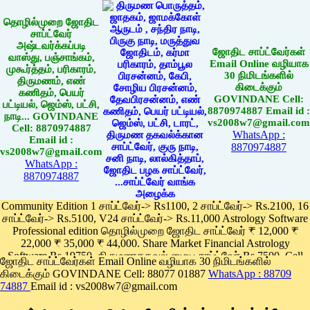
தொழில்முறை ஜோதிட
சாப்ட்வேர்
அஷ்டவர்க்கப்படி
ஜோதிட சாப்ட்வேர்கள்
வாஸ்து, பஞ்சாங்கம்,
Email Online வழியாக
முகூர்த்தம், பரிகாரம்,
30 நிமிடங்களில்
திருமணம், எண்
கிடைக்கும்
கணிதம், பெயர்
GOVINDANE Cell:
பட்டியல், ஜெம்ஸ், பட்சி,
8870974887 Email id :
நாடி... GOVINDANE
vs2008w7@gmail.com
Cell: 8870974887
WhatsApp :
Email id :
8870974887
vs2008w7@gmail.com
WhatsApp :
8870974887
Community Edition 1 சாப்ட்வேர்-> Rs1100, 2 சாப்ட்வேர்-> Rs.2100, 16
சாப்ட்வேர்-> Rs.5100, V24 சாப்ட்வேர்-> Rs.11,000 Astrology Software
Professional edition தொழில்முறை ஜோதிட சாப்ட்வேர் ₹ 12,000 ₹
22,000 ₹ 35,000 ₹ 44,000. Share Market Financial Astrology
Software Rs.19750, திருமணதகவல் மைய சாப்ட்வேர் Rs.7500, Cell
ஜோதிட சாப்ட்வேர்கள் Email Online வழியாக 30 நிமிடங்களில்
Phone App Rs. 1100
கிடைக்கும் GOVINDANE Cell: 88077 01887
WhatsApp : 88709
Pay online
74887
Email id : vs2008w7@gmail.com