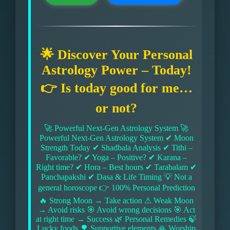
🌟 Discover Your Personal
Astrology Power – Today!
👉 Is today good for me…
or not?
🚀 Powerful Next-Gen Astrology System 🚀
Powerful Next-Gen Astrology System ✔ Moon
Strength Today ✔ Shadbala Analysis ✔ Tithi –
Favorable? ✔ Yoga – Positive? ✔ Karana –
Right time? ✔ Hora – Best hours ✔ Tarabalam ✔
Panchapakshi ✔ Dasa & Life Timing 💡 Not a
general horoscope 👉 100% Personal Prediction
🔥 Strong Moon → Take action ⚠ Weak Moon
→ Avoid risks 🎯 Avoid wrong decisions 🎯 Act
at right time → Success 🌿 Personal Remedies 🍃
Lucky foods 🌳 Supportive elements 🙏 Worship