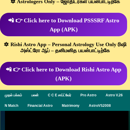
🔯 Astrologers Only – ஜோதிடர்கள் பயன்பாட்டிற்கே
📲 👉 Click here to Download PSSSRF Astro
App (APK)
🔯 Rishi Astro App – Personal Astrology Use Only ரிஷி
அஸ்ட்ரோ ஆப் – தனிமனித பயன்பாட்டிற்கே
📲 👉 Click here to Download Rishi Astro App
(APK)
முதல் பக்கம்
பலன்
C C E சாப்ட்வேர்
Pro Astro
Astro V.26
N Match
Financial Astro
Matrimony
AstroVS2008