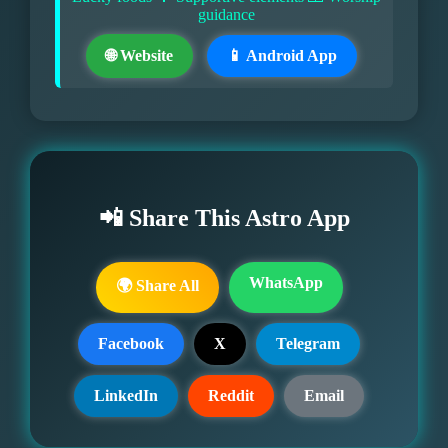
guidance
🌐 Website
📱 Android App
📲 Share This Astro App
WhatsApp
🌍 Share All
Facebook
X
Telegram
LinkedIn
Reddit
Email