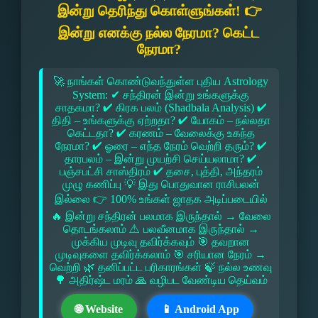
இன்று தெரிந்து கொள்ளுங்கள்! 👉
இன்று எனக்கு நல்ல நேரமா? கெட்ட
நேரமா?
🚀 நாங்கள் கொண்டுவந்துள்ள புதிய Astrology
System: ✔ சந்திரன் இன்று உங்களுக்கு
சாதகமா? ✔ கிரக பலம் (Shadbala Analysis) ✔
திதி – உங்களுக்கு ஏற்றதா? ✔ யோகம் – நல்லதா
கெட்டதா? ✔ கரணம் – வேலைக்கு உகந்த
நேரமா? ✔ ஓரை – எந்த நேரம் வெற்றி தரும்? ✔
தாரபலம் – இன்று முயற்சி செய்யலாமா? ✔
பஞ்சபட்சி சாஸ்திரம் ✔ தசை, புத்தி, அந்தரம்
முழு கணிப்பு 💡 இது பொதுவான ராசிபலன்
இல்லை 👉 100% உங்கள் ஜாதக அடிப்படையில்
🔥 இன்று சந்திரன் பலமாக இருந்தால் → வேலை
தொடங்கலாம் ⚠ பலவீனமாக இருந்தால் →
முக்கிய முடிவு தவிர்க்கவும் 🎯 தவறான
முடிவுகளை தவிர்க்கலாம் 🎯 சரியான நேரம் →
வெற்றி 🌿 தனிப்பட்ட பரிகாரங்கள் 🍃 நல்ல உணவு
🌳 அதிர்ஷ்ட மரம் 🙏 வழிபட வேண்டிய தெய்வம்
🌐 Website
📱 Android App