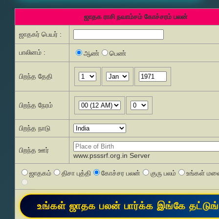
ஜாதக ராசி நவாம்சம் கோச்சரம் பலன்
ஜாதகர் பெயர் :
பாலினம் :
ஆண்
பெண்
பிறந்த தேதி
பிறந்த நேரம்
பிறந்த நாடு
பிறந்த ஊர்
www.psssrf.org.in Server
ஜாதகம்
திசா புத்தி
கோச்சர பலன்
குரு பலம்
உங்கள் மனை