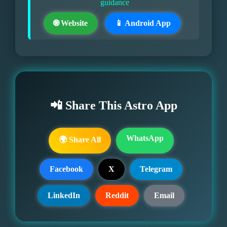
guidance
🌐 Website
📱 Android App
📲 Share This Astro App
WhatsApp
🌍 Share All
Facebook
X
Telegram
LinkedIn
Reddit
Email