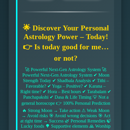
🌟 Discover Your Personal
Astrology Power – Today!
👉 Is today good for me…
or not?
🚀 Powerful Next-Gen Astrology System 🚀
Powerful Next-Gen Astrology System ✔ Moon
Strength Today ✔ Shadbala Analysis ✔ Tithi –
Favorable? ✔ Yoga – Positive? ✔ Karana –
Right time? ✔ Hora – Best hours ✔ Tarabalam ✔
Panchapakshi ✔ Dasa & Life Timing 💡 Not a
general horoscope 👉 100% Personal Prediction
🔥 Strong Moon → Take action ⚠ Weak Moon
→ Avoid risks 🎯 Avoid wrong decisions 🎯 Act
at right time → Success 🌿 Personal Remedies 🍃
Lucky foods 🌳 Supportive elements 🙏 Worship