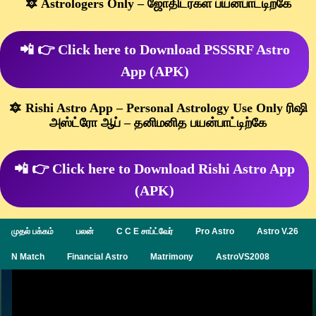
🔯 Astrologers Only – ஜோதிடர்கள் பயன்பாட்டிற்கே
📲 👉 Click here to Download PSSSRF Astro
App (APK)
🔯 Rishi Astro App – Personal Astrology Use Only ரிஷி
அஸ்ட்ரோ ஆப் – தனிமனித பயன்பாட்டிற்கே
📲 👉 Click here to Download Rishi Astro App
(APK)
முதல் பக்கம்
பலன்
C C E சாப்ட்வேர்
Pro Astro
Astro V.26
N Match
Financial Astro
Matrimony
AstroVS2008