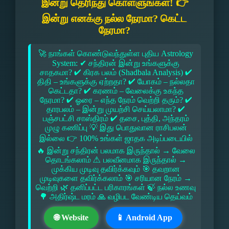
இன்று தெரிந்து கொள்ளுங்கள்! 👉
இன்று எனக்கு நல்ல நேரமா? கெட்ட
நேரமா?
🚀 நாங்கள் கொண்டுவந்துள்ள புதிய Astrology
System: ✔ சந்திரன் இன்று உங்களுக்கு
சாதகமா? ✔ கிரக பலம் (Shadbala Analysis) ✔
திதி – உங்களுக்கு ஏற்றதா? ✔ யோகம் – நல்லதா
கெட்டதா? ✔ கரணம் – வேலைக்கு உகந்த
நேரமா? ✔ ஓரை – எந்த நேரம் வெற்றி தரும்? ✔
தாரபலம் – இன்று முயற்சி செய்யலாமா? ✔
பஞ்சபட்சி சாஸ்திரம் ✔ தசை, புத்தி, அந்தரம்
முழு கணிப்பு 💡 இது பொதுவான ராசிபலன்
இல்லை 👉 100% உங்கள் ஜாதக அடிப்படையில்
🔥 இன்று சந்திரன் பலமாக இருந்தால் → வேலை
தொடங்கலாம் ⚠ பலவீனமாக இருந்தால் →
முக்கிய முடிவு தவிர்க்கவும் 🎯 தவறான
முடிவுகளை தவிர்க்கலாம் 🎯 சரியான நேரம் →
வெற்றி 🌿 தனிப்பட்ட பரிகாரங்கள் 🍃 நல்ல உணவு
🌳 அதிர்ஷ்ட மரம் 🙏 வழிபட வேண்டிய தெய்வம்
🌐 Website
📱 Android App