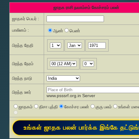
ஜாதக ராசி நவாம்சம் கோச்சரம் பலன்
ஜாதகர் பெயர் :
பாலினம் :
ஆண்
பெண்
பிறந்த தேதி
பிறந்த நேரம்
பிறந்த நாடு
பிறந்த ஊர்
www.psssrf.org.in Server
ஜாதகம்
திசா புத்தி
கோச்சர பலன்
குரு பலம்
உங்கள் மனை