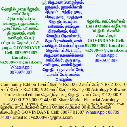
தொழில்முறை ஜோதிட
சாப்ட்வேர்
அஷ்டவர்க்கப்படி
ஜோதிட சாப்ட்வேர்கள்
வாஸ்து, பஞ்சாங்கம்,
Email Online வழியாக
முகூர்த்தம், பரிகாரம்,
30 நிமிடங்களில்
திருமணம், எண்
கிடைக்கும்
கணிதம், பெயர்
GOVINDANE Cell:
பட்டியல், ஜெம்ஸ், பட்சி,
8870974887 Email id :
நாடி... GOVINDANE
vs2008w7@gmail.com
Cell: 8870974887
WhatsApp :
Email id :
8870974887
vs2008w7@gmail.com
WhatsApp :
8870974887
Community Edition 1 சாப்ட்வேர்-> Rs1100, 2 சாப்ட்வேர்-> Rs.2100, 16
சாப்ட்வேர்-> Rs.5100, V24 சாப்ட்வேர்-> Rs.11,000 Astrology Software
Professional edition தொழில்முறை ஜோதிட சாப்ட்வேர் ₹ 12,000 ₹
22,000 ₹ 35,000 ₹ 44,000. Share Market Financial Astrology
Software Rs.19750, திருமணதகவல் மைய சாப்ட்வேர் Rs.7500, Cell
ஜோதிட சாப்ட்வேர்கள் Email Online வழியாக 30 நிமிடங்களில்
Phone App Rs. 1100
கிடைக்கும் GOVINDANE Cell: 88077 01887
WhatsApp : 88709
Pay online
74887
Email id : vs2008w7@gmail.com