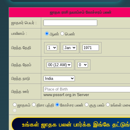
ஜாதக ராசி நவாம்சம் கோச்சரம் பலன்
ஜாதகர் பெயர் :
பாலினம் :
ஆண்
பெண்
பிறந்த தேதி
பிறந்த நேரம்
பிறந்த நாடு
பிறந்த ஊர்
www.psssrf.org.in Server
ஜாதகம்
திசா புத்தி
கோச்சர பலன்
குரு பலம்
உங்கள் மனை