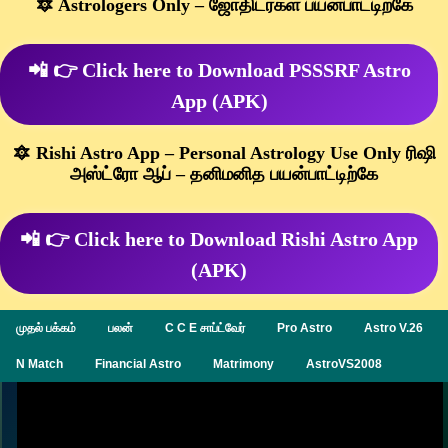
🔯 Astrologers Only – ஜோதிடர்கள் பயன்பாட்டிற்கே
📲 👉 Click here to Download PSSSRF Astro
App (APK)
🔯 Rishi Astro App – Personal Astrology Use Only ரிஷி
அஸ்ட்ரோ ஆப் – தனிமனித பயன்பாட்டிற்கே
📲 👉 Click here to Download Rishi Astro App
(APK)
முதல் பக்கம்
பலன்
C C E சாப்ட்வேர்
Pro Astro
Astro V.26
N Match
Financial Astro
Matrimony
AstroVS2008