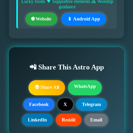
Lucky foods 🌳 Supportive elements 🙏 Worship
guidance
🌐 Website
📱 Android App
📲 Share This Astro App
WhatsApp
🌍 Share All
Facebook
X
Telegram
LinkedIn
Reddit
Email