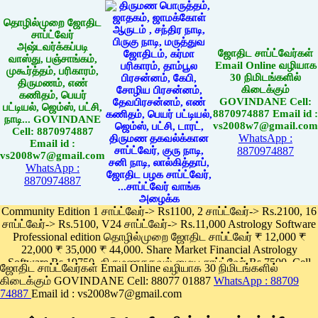
தொழில்முறை ஜோதிட
சாப்ட்வேர்
அஷ்டவர்க்கப்படி
ஜோதிட சாப்ட்வேர்கள்
வாஸ்து, பஞ்சாங்கம்,
Email Online வழியாக
முகூர்த்தம், பரிகாரம்,
30 நிமிடங்களில்
திருமணம், எண்
கிடைக்கும்
கணிதம், பெயர்
GOVINDANE Cell:
பட்டியல், ஜெம்ஸ், பட்சி,
8870974887 Email id :
நாடி... GOVINDANE
vs2008w7@gmail.com
Cell: 8870974887
WhatsApp :
Email id :
8870974887
vs2008w7@gmail.com
WhatsApp :
8870974887
Community Edition 1 சாப்ட்வேர்-> Rs1100, 2 சாப்ட்வேர்-> Rs.2100, 16
சாப்ட்வேர்-> Rs.5100, V24 சாப்ட்வேர்-> Rs.11,000 Astrology Software
Professional edition தொழில்முறை ஜோதிட சாப்ட்வேர் ₹ 12,000 ₹
22,000 ₹ 35,000 ₹ 44,000. Share Market Financial Astrology
Software Rs.19750, திருமணதகவல் மைய சாப்ட்வேர் Rs.7500, Cell
ஜோதிட சாப்ட்வேர்கள் Email Online வழியாக 30 நிமிடங்களில்
Phone App Rs. 1100
கிடைக்கும் GOVINDANE Cell: 88077 01887
WhatsApp : 88709
Pay online
74887
Email id : vs2008w7@gmail.com