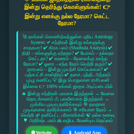
இன்று தெரிந்து கொள்ளுங்கள்! 👉
இன்று எனக்கு நல்ல நேரமா? கெட்ட
நேரமா?
🚀 நாங்கள் கொண்டுவந்துள்ள புதிய Astrology
System: ✔ சந்திரன் இன்று உங்களுக்கு
சாதகமா? ✔ கிரக பலம் (Shadbala Analysis) ✔
திதி – உங்களுக்கு ஏற்றதா? ✔ யோகம் – நல்லதா
கெட்டதா? ✔ கரணம் – வேலைக்கு உகந்த
நேரமா? ✔ ஓரை – எந்த நேரம் வெற்றி தரும்? ✔
தாரபலம் – இன்று முயற்சி செய்யலாமா? ✔
பஞ்சபட்சி சாஸ்திரம் ✔ தசை, புத்தி, அந்தரம்
முழு கணிப்பு 💡 இது பொதுவான ராசிபலன்
இல்லை 👉 100% உங்கள் ஜாதக அடிப்படையில்
🔥 இன்று சந்திரன் பலமாக இருந்தால் → வேலை
தொடங்கலாம் ⚠ பலவீனமாக இருந்தால் →
முக்கிய முடிவு தவிர்க்கவும் 🎯 தவறான
முடிவுகளை தவிர்க்கலாம் 🎯 சரியான நேரம் →
வெற்றி 🌿 தனிப்பட்ட பரிகாரங்கள் 🍃 நல்ல உணவு
🌳 அதிர்ஷ்ட மரம் 🙏 வழிபட வேண்டிய தெய்வம்
🌐 Website
📱 Android App