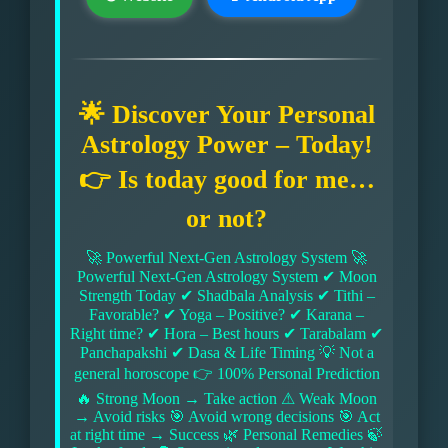
🌟 Discover Your Personal
Astrology Power – Today!
👉 Is today good for me…
or not?
🚀 Powerful Next-Gen Astrology System 🚀
Powerful Next-Gen Astrology System ✔ Moon
Strength Today ✔ Shadbala Analysis ✔ Tithi –
Favorable? ✔ Yoga – Positive? ✔ Karana –
Right time? ✔ Hora – Best hours ✔ Tarabalam ✔
Panchapakshi ✔ Dasa & Life Timing 💡 Not a
general horoscope 👉 100% Personal Prediction
🔥 Strong Moon → Take action ⚠ Weak Moon
→ Avoid risks 🎯 Avoid wrong decisions 🎯 Act
at right time → Success 🌿 Personal Remedies 🍃