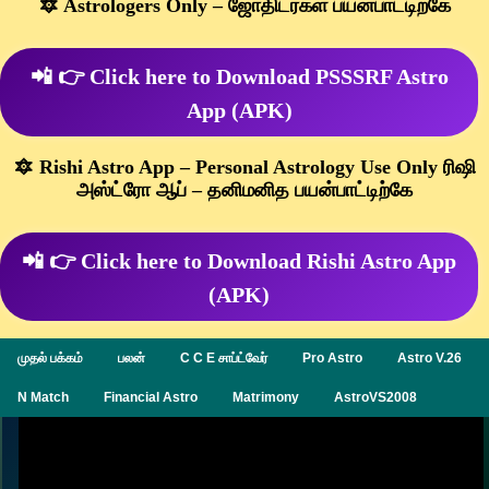
🔯 Astrologers Only – ஜோதிடர்கள் பயன்பாட்டிற்கே
📲 👉 Click here to Download PSSSRF Astro
App (APK)
🔯 Rishi Astro App – Personal Astrology Use Only ரிஷி
அஸ்ட்ரோ ஆப் – தனிமனித பயன்பாட்டிற்கே
📲 👉 Click here to Download Rishi Astro App
(APK)
முதல் பக்கம்
பலன்
C C E சாப்ட்வேர்
Pro Astro
Astro V.26
N Match
Financial Astro
Matrimony
AstroVS2008