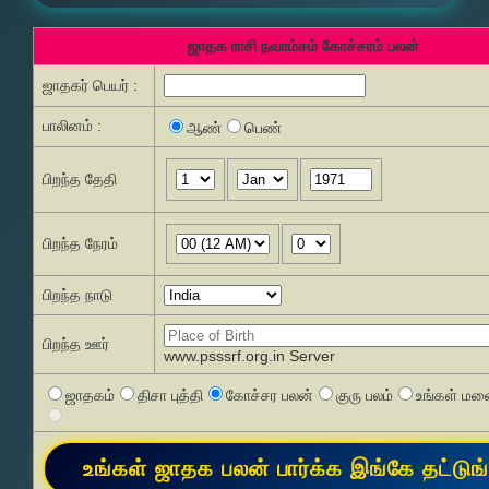
ஜாதக ராசி நவாம்சம் கோச்சரம் பலன்
ஜாதகர் பெயர் :
பாலினம் :
ஆண்
பெண்
பிறந்த தேதி
பிறந்த நேரம்
பிறந்த நாடு
பிறந்த ஊர்
www.psssrf.org.in Server
ஜாதகம்
திசா புத்தி
கோச்சர பலன்
குரு பலம்
உங்கள் மனை