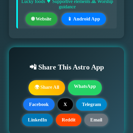
Lucky foods 🌳 Supportive elements 🙏 Worship
guidance
🌐 Website
📱 Android App
📲 Share This Astro App
WhatsApp
🌍 Share All
Facebook
X
Telegram
LinkedIn
Reddit
Email