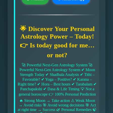
🌟 Discover Your Personal
Astrology Power – Today!
👉 Is today good for me…
or not?
🚀 Powerful Next-Gen Astrology System 🚀
Powerful Next-Gen Astrology System ✔ Moon
Strength Today ✔ Shadbala Analysis ✔ Tithi –
Favorable? ✔ Yoga – Positive? ✔ Karana –
Right time? ✔ Hora – Best hours ✔ Tarabalam ✔
Panchapakshi ✔ Dasa & Life Timing 💡 Not a
general horoscope 👉 100% Personal Prediction
🔥 Strong Moon → Take action ⚠ Weak Moon
→ Avoid risks 🎯 Avoid wrong decisions 🎯 Act
at right time → Success 🌿 Personal Remedies 🍃