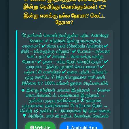
இன்று தெரிந்து கொள்ளுங்கள்! 👉
இன்று எனக்கு நல்ல நேரமா? கெட்ட
நேரமா?
🚀 நாங்கள் கொண்டுவந்துள்ள புதிய Astrology
System: ✔ சந்திரன் இன்று உங்களுக்கு
சாதகமா? ✔ கிரக பலம் (Shadbala Analysis) ✔
திதி – உங்களுக்கு ஏற்றதா? ✔ யோகம் – நல்லதா
கெட்டதா? ✔ கரணம் – வேலைக்கு உகந்த
நேரமா? ✔ ஓரை – எந்த நேரம் வெற்றி தரும்? ✔
தாரபலம் – இன்று முயற்சி செய்யலாமா? ✔
பஞ்சபட்சி சாஸ்திரம் ✔ தசை, புத்தி, அந்தரம்
முழு கணிப்பு 💡 இது பொதுவான ராசிபலன்
இல்லை 👉 100% உங்கள் ஜாதக அடிப்படையில்
🔥 இன்று சந்திரன் பலமாக இருந்தால் → வேலை
தொடங்கலாம் ⚠ பலவீனமாக இருந்தால் →
முக்கிய முடிவு தவிர்க்கவும் 🎯 தவறான
முடிவுகளை தவிர்க்கலாம் 🎯 சரியான நேரம் →
வெற்றி 🌿 தனிப்பட்ட பரிகாரங்கள் 🍃 நல்ல உணவு
🌳 அதிர்ஷ்ட மரம் 🙏 வழிபட வேண்டிய தெய்வம்
🌐 Website
📱 Android App