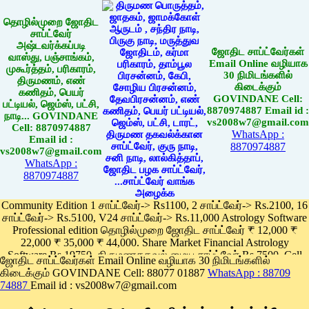
தொழில்முறை ஜோதிட
சாப்ட்வேர்
அஷ்டவர்க்கப்படி
ஜோதிட சாப்ட்வேர்கள்
வாஸ்து, பஞ்சாங்கம்,
Email Online வழியாக
முகூர்த்தம், பரிகாரம்,
30 நிமிடங்களில்
திருமணம், எண்
கிடைக்கும்
கணிதம், பெயர்
GOVINDANE Cell:
பட்டியல், ஜெம்ஸ், பட்சி,
8870974887 Email id :
நாடி... GOVINDANE
vs2008w7@gmail.com
Cell: 8870974887
WhatsApp :
Email id :
8870974887
vs2008w7@gmail.com
WhatsApp :
8870974887
Community Edition 1 சாப்ட்வேர்-> Rs1100, 2 சாப்ட்வேர்-> Rs.2100, 16
சாப்ட்வேர்-> Rs.5100, V24 சாப்ட்வேர்-> Rs.11,000 Astrology Software
Professional edition தொழில்முறை ஜோதிட சாப்ட்வேர் ₹ 12,000 ₹
22,000 ₹ 35,000 ₹ 44,000. Share Market Financial Astrology
Software Rs.19750, திருமணதகவல் மைய சாப்ட்வேர் Rs.7500, Cell
ஜோதிட சாப்ட்வேர்கள் Email Online வழியாக 30 நிமிடங்களில்
Phone App Rs. 1100
கிடைக்கும் GOVINDANE Cell: 88077 01887
WhatsApp : 88709
Pay online
74887
Email id : vs2008w7@gmail.com