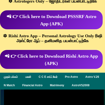
🔯 Astrologers Only – ஜோதிடர்கள் பயன்பாட்டிற்கே
📲 👉 Click here to Download PSSSRF Astro
App (APK)
🔯 Rishi Astro App – Personal Astrology Use Only ரிஷி
அஸ்ட்ரோ ஆப் – தனிமனித பயன்பாட்டிற்கே
📲 👉 Click here to Download Rishi Astro App
(APK)
முதல் பக்கம்
பலன்
C C E சாப்ட்வேர்
Pro Astro
Astro V.26
N Match
Financial Astro
Matrimony
AstroVS2008