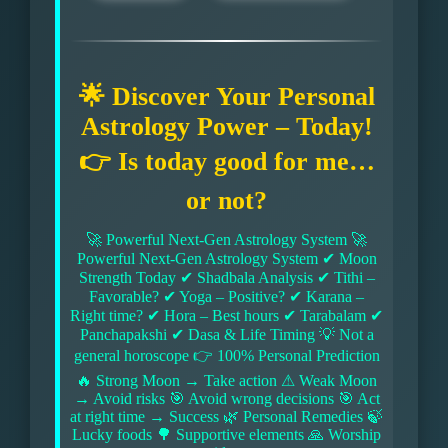
🌟 Discover Your Personal
Astrology Power – Today!
👉 Is today good for me…
or not?
🚀 Powerful Next-Gen Astrology System 🚀
Powerful Next-Gen Astrology System ✔ Moon
Strength Today ✔ Shadbala Analysis ✔ Tithi –
Favorable? ✔ Yoga – Positive? ✔ Karana –
Right time? ✔ Hora – Best hours ✔ Tarabalam ✔
Panchapakshi ✔ Dasa & Life Timing 💡 Not a
general horoscope 👉 100% Personal Prediction
🔥 Strong Moon → Take action ⚠ Weak Moon
→ Avoid risks 🎯 Avoid wrong decisions 🎯 Act
at right time → Success 🌿 Personal Remedies 🍃
Lucky foods 🌳 Supportive elements 🙏 Worship