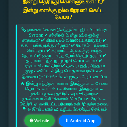
இன்று தெரிந்து கொள்ளுங்கள்! 👉
இன்று எனக்கு நல்ல நேரமா? கெட்ட
நேரமா?
🚀 நாங்கள் கொண்டுவந்துள்ள புதிய Astrology
System: ✔ சந்திரன் இன்று உங்களுக்கு
சாதகமா? ✔ கிரக பலம் (Shadbala Analysis) ✔
திதி – உங்களுக்கு ஏற்றதா? ✔ யோகம் – நல்லதா
கெட்டதா? ✔ கரணம் – வேலைக்கு உகந்த
நேரமா? ✔ ஓரை – எந்த நேரம் வெற்றி தரும்? ✔
தாரபலம் – இன்று முயற்சி செய்யலாமா? ✔
பஞ்சபட்சி சாஸ்திரம் ✔ தசை, புத்தி, அந்தரம்
முழு கணிப்பு 💡 இது பொதுவான ராசிபலன்
இல்லை 👉 100% உங்கள் ஜாதக அடிப்படையில்
🔥 இன்று சந்திரன் பலமாக இருந்தால் → வேலை
தொடங்கலாம் ⚠ பலவீனமாக இருந்தால் →
முக்கிய முடிவு தவிர்க்கவும் 🎯 தவறான
முடிவுகளை தவிர்க்கலாம் 🎯 சரியான நேரம் →
வெற்றி 🌿 தனிப்பட்ட பரிகாரங்கள் 🍃 நல்ல உணவு
🌳 அதிர்ஷ்ட மரம் 🙏 வழிபட வேண்டிய தெய்வம்
🌐 Website
📱 Android App