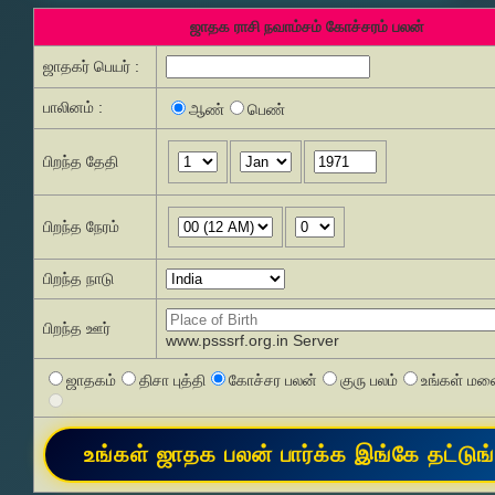
ஜாதக ராசி நவாம்சம் கோச்சரம் பலன்
ஜாதகர் பெயர் :
பாலினம் :
ஆண்
பெண்
பிறந்த தேதி
பிறந்த நேரம்
பிறந்த நாடு
பிறந்த ஊர்
www.psssrf.org.in Server
ஜாதகம்
திசா புத்தி
கோச்சர பலன்
குரு பலம்
உங்கள் மனை