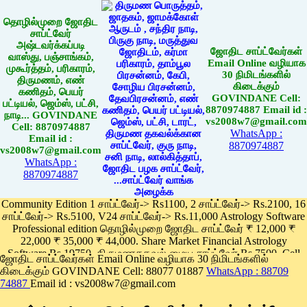
தொழில்முறை ஜோதிட
சாப்ட்வேர்
அஷ்டவர்க்கப்படி
ஜோதிட சாப்ட்வேர்கள்
வாஸ்து, பஞ்சாங்கம்,
Email Online வழியாக
முகூர்த்தம், பரிகாரம்,
30 நிமிடங்களில்
திருமணம், எண்
கிடைக்கும்
கணிதம், பெயர்
GOVINDANE Cell:
பட்டியல், ஜெம்ஸ், பட்சி,
8870974887 Email id :
நாடி... GOVINDANE
vs2008w7@gmail.com
Cell: 8870974887
WhatsApp :
Email id :
8870974887
vs2008w7@gmail.com
WhatsApp :
8870974887
Community Edition 1 சாப்ட்வேர்-> Rs1100, 2 சாப்ட்வேர்-> Rs.2100, 16
சாப்ட்வேர்-> Rs.5100, V24 சாப்ட்வேர்-> Rs.11,000 Astrology Software
Professional edition தொழில்முறை ஜோதிட சாப்ட்வேர் ₹ 12,000 ₹
22,000 ₹ 35,000 ₹ 44,000. Share Market Financial Astrology
Software Rs.19750, திருமணதகவல் மைய சாப்ட்வேர் Rs.7500, Cell
ஜோதிட சாப்ட்வேர்கள் Email Online வழியாக 30 நிமிடங்களில்
Phone App Rs. 1100
கிடைக்கும் GOVINDANE Cell: 88077 01887
WhatsApp : 88709
Pay online
74887
Email id : vs2008w7@gmail.com