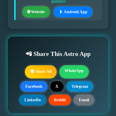
guidance
🌐 Website
📱 Android App
📲 Share This Astro App
WhatsApp
🌍 Share All
Facebook
X
Telegram
LinkedIn
Reddit
Email