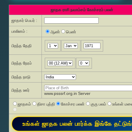
ஜாதக ராசி நவாம்சம் கோச்சரம் பலன்
ஜாதகர் பெயர் :
பாலினம் :
ஆண்
பெண்
பிறந்த தேதி
பிறந்த நேரம்
பிறந்த நாடு
பிறந்த ஊர்
www.psssrf.org.in Server
ஜாதகம்
திசா புத்தி
கோச்சர பலன்
குரு பலம்
உங்கள் மனை