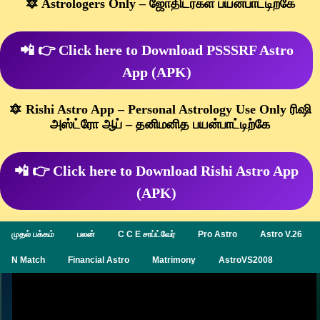
🔯 Astrologers Only – ஜோதிடர்கள் பயன்பாட்டிற்கே
📲 👉 Click here to Download PSSSRF Astro
App (APK)
🔯 Rishi Astro App – Personal Astrology Use Only ரிஷி
அஸ்ட்ரோ ஆப் – தனிமனித பயன்பாட்டிற்கே
📲 👉 Click here to Download Rishi Astro App
(APK)
முதல் பக்கம்
பலன்
C C E சாப்ட்வேர்
Pro Astro
Astro V.26
N Match
Financial Astro
Matrimony
AstroVS2008