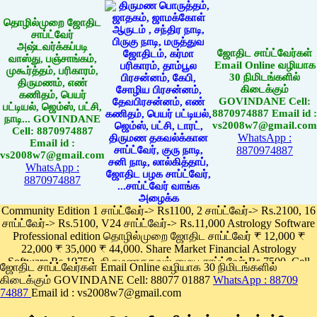
தொழில்முறை ஜோதிட
சாப்ட்வேர்
அஷ்டவர்க்கப்படி
ஜோதிட சாப்ட்வேர்கள்
வாஸ்து, பஞ்சாங்கம்,
Email Online வழியாக
முகூர்த்தம், பரிகாரம்,
30 நிமிடங்களில்
திருமணம், எண்
கிடைக்கும்
கணிதம், பெயர்
GOVINDANE Cell:
பட்டியல், ஜெம்ஸ், பட்சி,
8870974887 Email id :
நாடி... GOVINDANE
vs2008w7@gmail.com
Cell: 8870974887
WhatsApp :
Email id :
8870974887
vs2008w7@gmail.com
WhatsApp :
8870974887
Community Edition 1 சாப்ட்வேர்-> Rs1100, 2 சாப்ட்வேர்-> Rs.2100, 16
சாப்ட்வேர்-> Rs.5100, V24 சாப்ட்வேர்-> Rs.11,000 Astrology Software
Professional edition தொழில்முறை ஜோதிட சாப்ட்வேர் ₹ 12,000 ₹
22,000 ₹ 35,000 ₹ 44,000. Share Market Financial Astrology
Software Rs.19750, திருமணதகவல் மைய சாப்ட்வேர் Rs.7500, Cell
ஜோதிட சாப்ட்வேர்கள் Email Online வழியாக 30 நிமிடங்களில்
Phone App Rs. 1100
கிடைக்கும் GOVINDANE Cell: 88077 01887
WhatsApp : 88709
Pay online
74887
Email id : vs2008w7@gmail.com