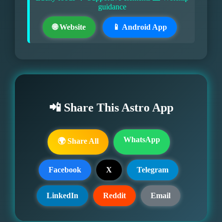
guidance
🌐 Website
📱 Android App
📲 Share This Astro App
WhatsApp
🌍 Share All
Facebook
X
Telegram
LinkedIn
Reddit
Email