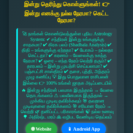
இன்று தெரிந்து கொள்ளுங்கள்! 👉
இன்று எனக்கு நல்ல நேரமா? கெட்ட
நேரமா?
🚀 நாங்கள் கொண்டுவந்துள்ள புதிய Astrology
System: ✔ சந்திரன் இன்று உங்களுக்கு
சாதகமா? ✔ கிரக பலம் (Shadbala Analysis) ✔
திதி – உங்களுக்கு ஏற்றதா? ✔ யோகம் – நல்லதா
கெட்டதா? ✔ கரணம் – வேலைக்கு உகந்த
நேரமா? ✔ ஓரை – எந்த நேரம் வெற்றி தரும்? ✔
தாரபலம் – இன்று முயற்சி செய்யலாமா? ✔
பஞ்சபட்சி சாஸ்திரம் ✔ தசை, புத்தி, அந்தரம்
முழு கணிப்பு 💡 இது பொதுவான ராசிபலன்
இல்லை 👉 100% உங்கள் ஜாதக அடிப்படையில்
🔥 இன்று சந்திரன் பலமாக இருந்தால் → வேலை
தொடங்கலாம் ⚠ பலவீனமாக இருந்தால் →
முக்கிய முடிவு தவிர்க்கவும் 🎯 தவறான
முடிவுகளை தவிர்க்கலாம் 🎯 சரியான நேரம் →
வெற்றி 🌿 தனிப்பட்ட பரிகாரங்கள் 🍃 நல்ல உணவு
🌳 அதிர்ஷ்ட மரம் 🙏 வழிபட வேண்டிய தெய்வம்
🌐 Website
📱 Android App