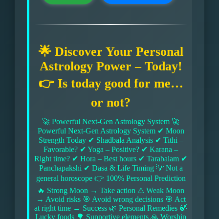
🌟 Discover Your Personal
Astrology Power – Today!
👉 Is today good for me…
or not?
🚀 Powerful Next-Gen Astrology System 🚀
Powerful Next-Gen Astrology System ✔ Moon
Strength Today ✔ Shadbala Analysis ✔ Tithi –
Favorable? ✔ Yoga – Positive? ✔ Karana –
Right time? ✔ Hora – Best hours ✔ Tarabalam ✔
Panchapakshi ✔ Dasa & Life Timing 💡 Not a
general horoscope 👉 100% Personal Prediction
🔥 Strong Moon → Take action ⚠ Weak Moon
→ Avoid risks 🎯 Avoid wrong decisions 🎯 Act
at right time → Success 🌿 Personal Remedies 🍃
Lucky foods 🌳 Supportive elements 🙏 Worship