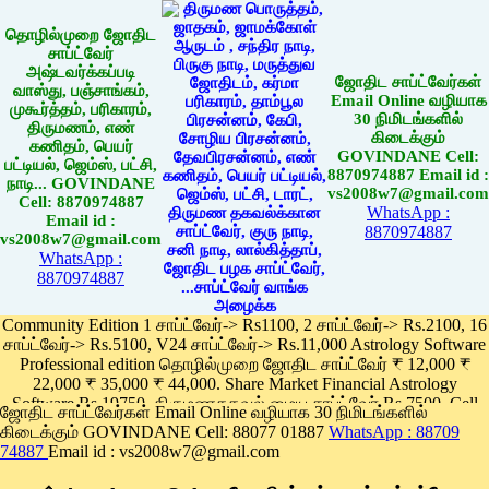
தொழில்முறை ஜோதிட
சாப்ட்வேர்
அஷ்டவர்க்கப்படி
ஜோதிட சாப்ட்வேர்கள்
வாஸ்து, பஞ்சாங்கம்,
Email Online வழியாக
முகூர்த்தம், பரிகாரம்,
30 நிமிடங்களில்
திருமணம், எண்
கிடைக்கும்
கணிதம், பெயர்
GOVINDANE Cell:
பட்டியல், ஜெம்ஸ், பட்சி,
8870974887 Email id :
நாடி... GOVINDANE
vs2008w7@gmail.com
Cell: 8870974887
WhatsApp :
Email id :
8870974887
vs2008w7@gmail.com
WhatsApp :
8870974887
Community Edition 1 சாப்ட்வேர்-> Rs1100, 2 சாப்ட்வேர்-> Rs.2100, 16
சாப்ட்வேர்-> Rs.5100, V24 சாப்ட்வேர்-> Rs.11,000 Astrology Software
Professional edition தொழில்முறை ஜோதிட சாப்ட்வேர் ₹ 12,000 ₹
22,000 ₹ 35,000 ₹ 44,000. Share Market Financial Astrology
Software Rs.19750, திருமணதகவல் மைய சாப்ட்வேர் Rs.7500, Cell
ஜோதிட சாப்ட்வேர்கள் Email Online வழியாக 30 நிமிடங்களில்
Phone App Rs. 1100
கிடைக்கும் GOVINDANE Cell: 88077 01887
WhatsApp : 88709
Pay online
74887
Email id : vs2008w7@gmail.com