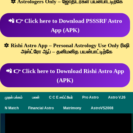
🔯 Astrologers Only – ஜோதிடர்கள் பயன்பாட்டிற்கே
📲 👉 Click here to Download PSSSRF Astro
App (APK)
🔯 Rishi Astro App – Personal Astrology Use Only ரிஷி
அஸ்ட்ரோ ஆப் – தனிமனித பயன்பாட்டிற்கே
📲 👉 Click here to Download Rishi Astro App
(APK)
முதல் பக்கம்
பலன்
C C E சாப்ட்வேர்
Pro Astro
Astro V.26
N Match
Financial Astro
Matrimony
AstroVS2008