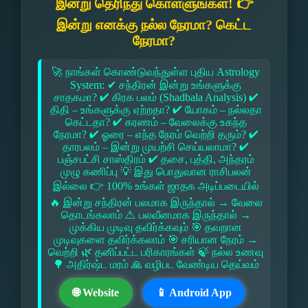
இன்று தெரிந்து கொள்ளுங்கள்! 👉
இன்று எனக்கு நல்ல நேரமா? கெட்ட
நேரமா?
🚀 நாங்கள் கொண்டுவந்துள்ள புதிய Astrology
System: ✔ சந்திரன் இன்று உங்களுக்கு
சாதகமா? ✔ கிரக பலம் (Shadbala Analysis) ✔
திதி – உங்களுக்கு ஏற்றதா? ✔ யோகம் – நல்லதா
கெட்டதா? ✔ கரணம் – வேலைக்கு உகந்த
நேரமா? ✔ ஓரை – எந்த நேரம் வெற்றி தரும்? ✔
தாரபலம் – இன்று முயற்சி செய்யலாமா? ✔
பஞ்சபட்சி சாஸ்திரம் ✔ தசை, புத்தி, அந்தரம்
முழு கணிப்பு 💡 இது பொதுவான ராசிபலன்
இல்லை 👉 100% உங்கள் ஜாதக அடிப்படையில்
🔥 இன்று சந்திரன் பலமாக இருந்தால் → வேலை
தொடங்கலாம் ⚠ பலவீனமாக இருந்தால் →
முக்கிய முடிவு தவிர்க்கவும் 🎯 தவறான
முடிவுகளை தவிர்க்கலாம் 🎯 சரியான நேரம் →
வெற்றி 🌿 தனிப்பட்ட பரிகாரங்கள் 🍃 நல்ல உணவு
🌳 அதிர்ஷ்ட மரம் 🙏 வழிபட வேண்டிய தெய்வம்
🌐 Website
📱 Android App