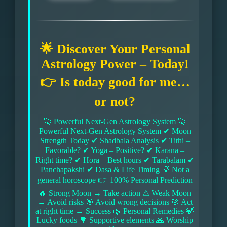
🌟 Discover Your Personal
Astrology Power – Today!
👉 Is today good for me…
or not?
🚀 Powerful Next-Gen Astrology System 🚀
Powerful Next-Gen Astrology System ✔ Moon
Strength Today ✔ Shadbala Analysis ✔ Tithi –
Favorable? ✔ Yoga – Positive? ✔ Karana –
Right time? ✔ Hora – Best hours ✔ Tarabalam ✔
Panchapakshi ✔ Dasa & Life Timing 💡 Not a
general horoscope 👉 100% Personal Prediction
🔥 Strong Moon → Take action ⚠ Weak Moon
→ Avoid risks 🎯 Avoid wrong decisions 🎯 Act
at right time → Success 🌿 Personal Remedies 🍃
Lucky foods 🌳 Supportive elements 🙏 Worship