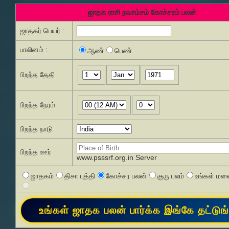
ஜாதக ராசி நவாம்சம் கோச்சரம் பலன்
ஜாதகர் பெயர் :
பாலினம் :
ஆண்
பெண்
பிறந்த தேதி
பிறந்த நேரம்
பிறந்த நாடு
பிறந்த ஊர்
www.psssrf.org.in Server
ஜாதகம்
திசா புத்தி
கோச்சர பலன்
குரு பலம்
உங்கள் மனை