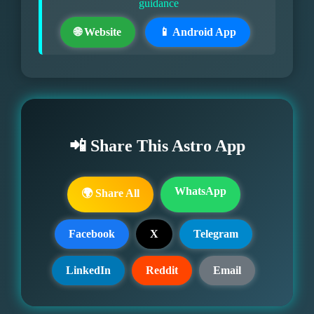
guidance
🌐 Website
📱 Android App
📲 Share This Astro App
WhatsApp
🌍 Share All
Facebook
X
Telegram
LinkedIn
Reddit
Email