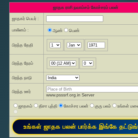
ஜாதக ராசி நவாம்சம் கோச்சரம் பலன்
ஜாதகர் பெயர் :
பாலினம் :
ஆண்
பெண்
பிறந்த தேதி
பிறந்த நேரம்
பிறந்த நாடு
பிறந்த ஊர்
www.psssrf.org.in Server
ஜாதகம்
திசா புத்தி
கோச்சர பலன்
குரு பலம்
உங்கள் மனை