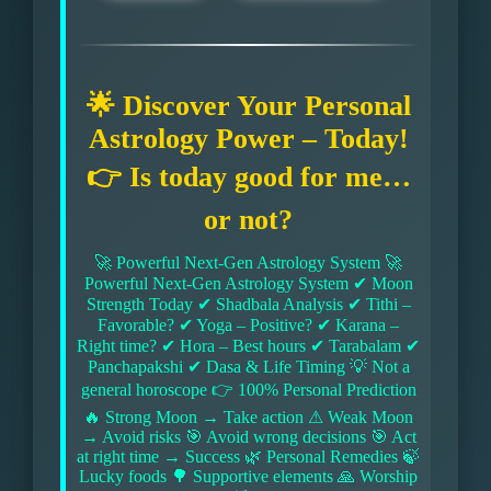
🌟 Discover Your Personal
Astrology Power – Today!
👉 Is today good for me…
or not?
🚀 Powerful Next-Gen Astrology System 🚀
Powerful Next-Gen Astrology System ✔ Moon
Strength Today ✔ Shadbala Analysis ✔ Tithi –
Favorable? ✔ Yoga – Positive? ✔ Karana –
Right time? ✔ Hora – Best hours ✔ Tarabalam ✔
Panchapakshi ✔ Dasa & Life Timing 💡 Not a
general horoscope 👉 100% Personal Prediction
🔥 Strong Moon → Take action ⚠ Weak Moon
→ Avoid risks 🎯 Avoid wrong decisions 🎯 Act
at right time → Success 🌿 Personal Remedies 🍃
Lucky foods 🌳 Supportive elements 🙏 Worship