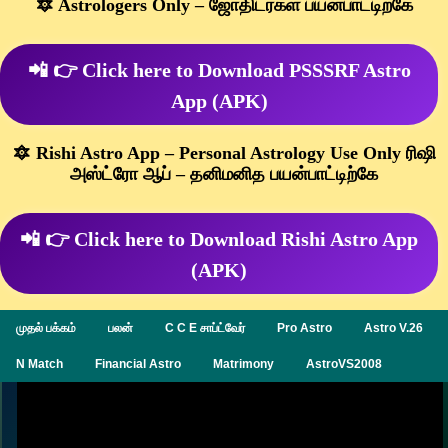
🔯 Astrologers Only – ஜோதிடர்கள் பயன்பாட்டிற்கே
📲 👉 Click here to Download PSSSRF Astro
App (APK)
🔯 Rishi Astro App – Personal Astrology Use Only ரிஷி
அஸ்ட்ரோ ஆப் – தனிமனித பயன்பாட்டிற்கே
📲 👉 Click here to Download Rishi Astro App
(APK)
முதல் பக்கம்
பலன்
C C E சாப்ட்வேர்
Pro Astro
Astro V.26
N Match
Financial Astro
Matrimony
AstroVS2008