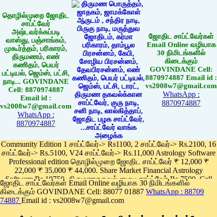
தொழில்முறை ஜோதிட
சாப்ட்வேர்
அஷ்டவர்க்கப்படி
ஜோதிட சாப்ட்வேர்கள்
வாஸ்து, பஞ்சாங்கம்,
Email Online வழியாக
முகூர்த்தம், பரிகாரம்,
30 நிமிடங்களில்
திருமணம், எண்
கிடைக்கும்
கணிதம், பெயர்
GOVINDANE Cell:
பட்டியல், ஜெம்ஸ், பட்சி,
8870974887 Email id :
நாடி... GOVINDANE
vs2008w7@gmail.com
Cell: 8870974887
WhatsApp :
Email id :
8870974887
vs2008w7@gmail.com
WhatsApp :
8870974887
Community Edition 1 சாப்ட்வேர்-> Rs1100, 2 சாப்ட்வேர்-> Rs.2100, 16
சாப்ட்வேர்-> Rs.5100, V24 சாப்ட்வேர்-> Rs.11,000 Astrology Software
Professional edition தொழில்முறை ஜோதிட சாப்ட்வேர் ₹ 12,000 ₹
22,000 ₹ 35,000 ₹ 44,000. Share Market Financial Astrology
Software Rs.19750, திருமணதகவல் மைய சாப்ட்வேர் Rs.7500, Cell
ஜோதிட சாப்ட்வேர்கள் Email Online வழியாக 30 நிமிடங்களில்
Phone App Rs. 1100
கிடைக்கும் GOVINDANE Cell: 88077 01887
WhatsApp : 88709
Pay online
74887
Email id : vs2008w7@gmail.com