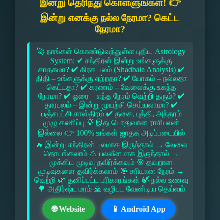
இன்று தெரிந்து கொள்ளுங்கள்! 👉
இன்று எனக்கு நல்ல நேரமா? கெட்ட
நேரமா?
🚀 நாங்கள் கொண்டுவந்துள்ள புதிய Astrology
System: ✔ சந்திரன் இன்று உங்களுக்கு
சாதகமா? ✔ கிரக பலம் (Shadbala Analysis) ✔
திதி – உங்களுக்கு ஏற்றதா? ✔ யோகம் – நல்லதா
கெட்டதா? ✔ கரணம் – வேலைக்கு உகந்த
நேரமா? ✔ ஓரை – எந்த நேரம் வெற்றி தரும்? ✔
தாரபலம் – இன்று முயற்சி செய்யலாமா? ✔
பஞ்சபட்சி சாஸ்திரம் ✔ தசை, புத்தி, அந்தரம்
முழு கணிப்பு 💡 இது பொதுவான ராசிபலன்
இல்லை 👉 100% உங்கள் ஜாதக அடிப்படையில்
🔥 இன்று சந்திரன் பலமாக இருந்தால் → வேலை
தொடங்கலாம் ⚠ பலவீனமாக இருந்தால் →
முக்கிய முடிவு தவிர்க்கவும் 🎯 தவறான
முடிவுகளை தவிர்க்கலாம் 🎯 சரியான நேரம் →
வெற்றி 🌿 தனிப்பட்ட பரிகாரங்கள் 🍃 நல்ல உணவு
🌳 அதிர்ஷ்ட மரம் 🙏 வழிபட வேண்டிய தெய்வம்
🌐 Website
📱 Android App