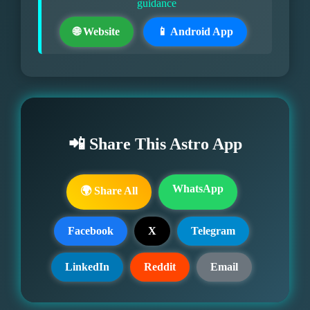
guidance
🌐 Website
📱 Android App
📲 Share This Astro App
WhatsApp
🌍 Share All
Facebook
X
Telegram
LinkedIn
Reddit
Email