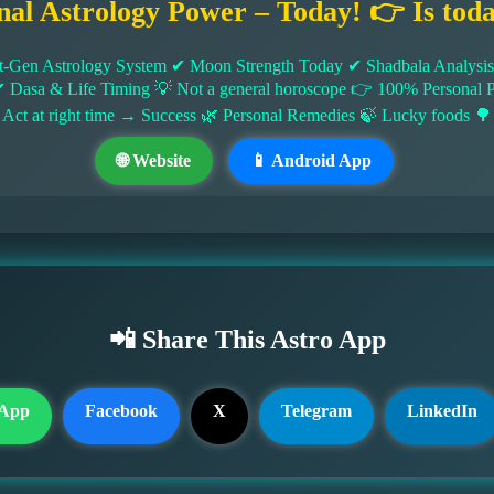
nal Astrology Power – Today! 👉 Is tod
-Gen Astrology System ✔ Moon Strength Today ✔ Shadbala Analysis ✔
✔ Dasa & Life Timing 💡 Not a general horoscope 👉 100% Persona
 Act at right time → Success 🌿 Personal Remedies 🍃 Lucky foods 🌳
🌐 Website
📱 Android App
📲 Share This Astro App
App
Facebook
X
Telegram
LinkedIn