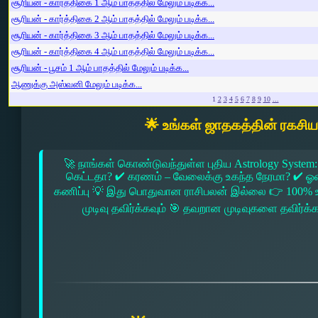
சூரியன் - கார்த்திகை 1 ஆம் பாதத்தில் மேலும் படிக்க...
சூரியன் - கார்த்திகை 2 ஆம் பாதத்தில் மேலும் படிக்க...
சூரியன் - கார்த்திகை 3 ஆம் பாதத்தில் மேலும் படிக்க...
சூரியன் - கார்த்திகை 4 ஆம் பாதத்தில் மேலும் படிக்க...
சூரியன் - பூசம் 1 ஆம் பாதத்தில் மேலும் படிக்க...
ஆணுக்கு அஸ்வனி மேலும் படிக்க...
1
2
3
4
5
6
7
8
9
10
...
🌟 உங்கள் ஜாதகத்தின் ரகசி
🚀 நாங்கள் கொண்டுவந்துள்ள புதிய Astrology System:
கெட்டதா? ✔ கரணம் – வேலைக்கு உகந்த நேரமா? ✔ ஓரை –
கணிப்பு 💡 இது பொதுவான ராசிபலன் இல்லை 👉 100% உ
முடிவு தவிர்க்கவும் 🎯 தவறான முடிவுகளை தவிர்க்