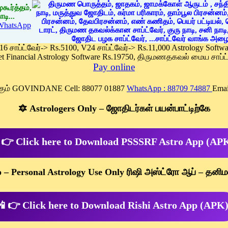
கூர்த்தம்,
டி...
WhatsApp
 16 சாப்ட்வேர்-> Rs.5100, V24 சாப்ட்வேர்-> Rs.11,000 Astrology Soft
et Financial Astrology Software Rs.19750, திருமணதகவல் மைய சாப்ட்
Pay online
க்கும் GOVINDANE Cell: 88077 01887
WhatsApp : 88709 74887
Emai
🔯 Astrologers Only – ஜோதிடர்கள் பயன்பாட்டிற்கே
 👉 Click here to Download PSSSRF Astro App (AP
p – Personal Astrology Use Only ரிஷி அஸ்ட்ரோ ஆப் – தனிம
 👉 Click here to Download Rishi Astro App (APK