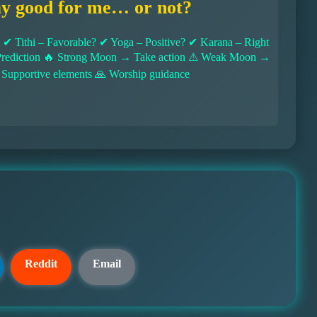
ay good for me… or not?
 Tithi – Favorable? ✔ Yoga – Positive? ✔ Karana – Right
l Prediction 🔥 Strong Moon → Take action ⚠ Weak Moon →
 Supportive elements 🙏 Worship guidance
Reddit
Email