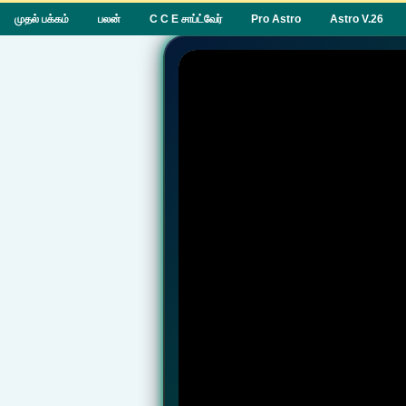
முதல் பக்கம்
பலன்
C C E சாப்ட்வேர்
Pro Astro
Astro V.26