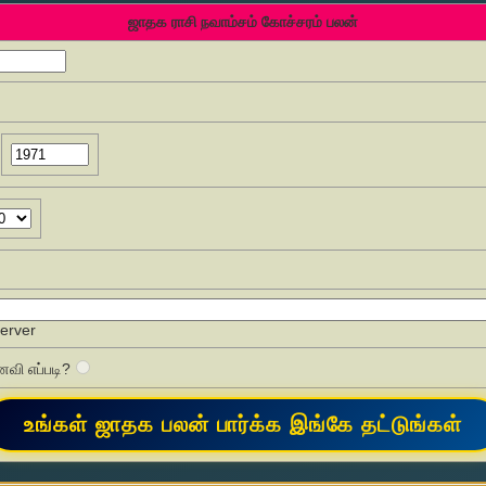
ஜாதக ராசி நவாம்சம் கோச்சரம் பலன்
Server
வி எப்படி?