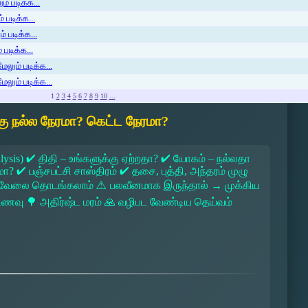
் படிக்க...
 படிக்க...
் படிக்க...
படிக்க...
ேலும் படிக்க...
ேலும் படிக்க...
1
2
3
4
5
6
7
8
9
10
...
ு நல்ல நேரமா? கெட்ட நேரமா?
lysis) ✔ திதி – உங்களுக்கு ஏற்றதா? ✔ யோகம் – நல்லதா
 ✔ பஞ்சபட்சி சாஸ்திரம் ✔ தசை, புத்தி, அந்தரம் முழு
 → வேலை தொடங்கலாம் ⚠ பலவீனமாக இருந்தால் → முக்கிய
ல உணவு 🌳 அதிர்ஷ்ட மரம் 🙏 வழிபட வேண்டிய தெய்வம்