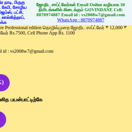
ஜோதிட சாப்ட்வேர்கள் Email Online வழியாக 30
நிமிடங்களில் கிடைக்கும் GOVINDANE Cell:
8870974887 Email id : vs2008w7@gmail.com
WhatsApp : 8870974887
ware Professional edition தொழில்முறை ஜோதிட சாப்ட்வேர் ₹ 12,000 ₹
வேர் Rs.7500, Cell Phone App Rs. 1100
l id : vs2008w7@gmail.com
K)
னித பயன்பாட்டிற்கே
)