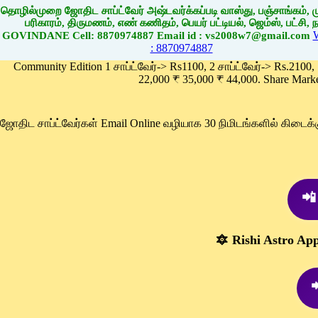
தொழில்முறை ஜோதிட சாப்ட்வேர் அஷ்டவர்க்கப்படி வாஸ்து, பஞ்சாங்கம், மு
பரிகாரம், திருமணம், எண் கணிதம், பெயர் பட்டியல், ஜெம்ஸ், பட்சி, நா
GOVINDANE Cell: 8870974887 Email id : vs2008w7@gmail.com
: 8870974887
Community Edition 1 சாப்ட்வேர்-> Rs1100, 2 சாப்ட்வேர்-> Rs.2100,
22,000 ₹ 35,000 ₹ 44,000. Share Mark
ஜோதிட சாப்ட்வேர்கள் Email Online வழியாக 30 நிமிடங்களில் கிடை
📲
🔯 Rishi Astro Ap
