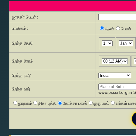
ஜாதகர் பெயர் :
பாலினம் :
ஆண்
பெண்
பிறந்த தேதி
பிறந்த நேரம்
பிறந்த நாடு
பிறந்த ஊர்
www.psssrf.org.in 
ஜாதகம்
திசா புத்தி
கோச்சர பலன்
குரு பலம்
உங்கள் மனை