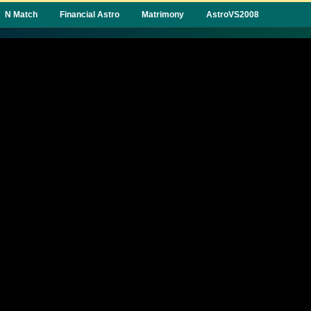
N Match
Financial Astro
Matrimony
AstroVS2008