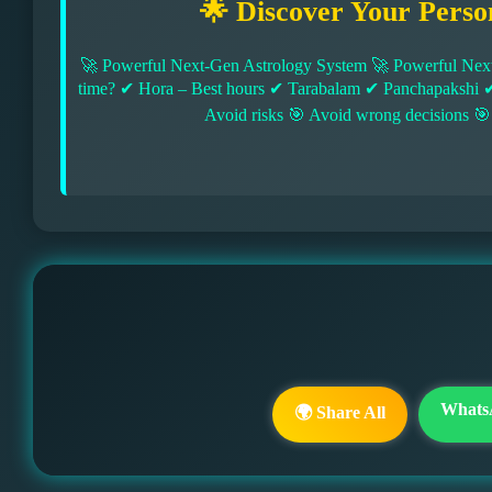
🌟 Discover Your Perso
🚀 Powerful Next-Gen Astrology System 🚀 Powerful Next
time? ✔ Hora – Best hours ✔ Tarabalam ✔ Panchapakshi 
Avoid risks 🎯 Avoid wrong decisions 🎯
Whats
🌍 Share All