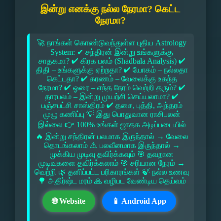
இன்று எனக்கு நல்ல நேரமா? கெட்ட
நேரமா?
🚀 நாங்கள் கொண்டுவந்துள்ள புதிய Astrology
System: ✔ சந்திரன் இன்று உங்களுக்கு
சாதகமா? ✔ கிரக பலம் (Shadbala Analysis) ✔
திதி – உங்களுக்கு ஏற்றதா? ✔ யோகம் – நல்லதா
கெட்டதா? ✔ கரணம் – வேலைக்கு உகந்த
நேரமா? ✔ ஓரை – எந்த நேரம் வெற்றி தரும்? ✔
தாரபலம் – இன்று முயற்சி செய்யலாமா? ✔
பஞ்சபட்சி சாஸ்திரம் ✔ தசை, புத்தி, அந்தரம்
முழு கணிப்பு 💡 இது பொதுவான ராசிபலன்
இல்லை 👉 100% உங்கள் ஜாதக அடிப்படையில்
🔥 இன்று சந்திரன் பலமாக இருந்தால் → வேலை
தொடங்கலாம் ⚠ பலவீனமாக இருந்தால் →
முக்கிய முடிவு தவிர்க்கவும் 🎯 தவறான
முடிவுகளை தவிர்க்கலாம் 🎯 சரியான நேரம் →
வெற்றி 🌿 தனிப்பட்ட பரிகாரங்கள் 🍃 நல்ல உணவு
🌳 அதிர்ஷ்ட மரம் 🙏 வழிபட வேண்டிய தெய்வம்
🌐 Website
📱 Android App