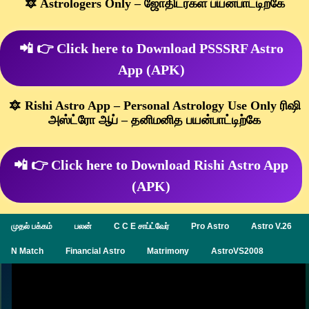
🔯 Astrologers Only – ஜோதிடர்கள் பயன்பாட்டிற்கே
📲 👉 Click here to Download PSSSRF Astro
App (APK)
🔯 Rishi Astro App – Personal Astrology Use Only ரிஷி
அஸ்ட்ரோ ஆப் – தனிமனித பயன்பாட்டிற்கே
📲 👉 Click here to Download Rishi Astro App
(APK)
முதல் பக்கம்
பலன்
C C E சாப்ட்வேர்
Pro Astro
Astro V.26
N Match
Financial Astro
Matrimony
AstroVS2008