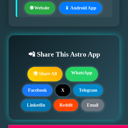
🌐 Website
📱 Android App
📲 Share This Astro App
WhatsApp
🌍 Share All
Facebook
X
Telegram
LinkedIn
Reddit
Email