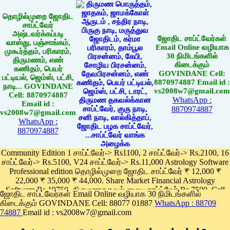
தொழில்முறை ஜோதிட
சாப்ட்வேர்
அஷ்டவர்க்கப்படி
ஜோதிட சாப்ட்வேர்கள்
வாஸ்து, பஞ்சாங்கம்,
Email Online வழியாக
முகூர்த்தம், பரிகாரம்,
30 நிமிடங்களில்
திருமணம், எண்
கிடைக்கும்
கணிதம், பெயர்
GOVINDANE Cell:
பட்டியல், ஜெம்ஸ், பட்சி,
8870974887 Email id :
நாடி... GOVINDANE
vs2008w7@gmail.com
Cell: 8870974887
WhatsApp :
Email id :
8870974887
vs2008w7@gmail.com
WhatsApp :
8870974887
Community Edition 1 சாப்ட்வேர்-> Rs1100, 2 சாப்ட்வேர்-> Rs.2100, 16
சாப்ட்வேர்-> Rs.5100, V24 சாப்ட்வேர்-> Rs.11,000 Astrology Software
Professional edition தொழில்முறை ஜோதிட சாப்ட்வேர் ₹ 12,000 ₹
22,000 ₹ 35,000 ₹ 44,000. Share Market Financial Astrology
Software Rs.19750, திருமணதகவல் மைய சாப்ட்வேர் Rs.7500, Cell
ஜோதிட சாப்ட்வேர்கள் Email Online வழியாக 30 நிமிடங்களில்
Phone App Rs. 1100
கிடைக்கும் GOVINDANE Cell: 88077 01887
WhatsApp : 88709
Pay online
74887
Email id : vs2008w7@gmail.com