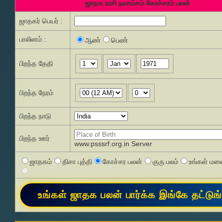
ஜாதக ராசி நவாம்சம் கோச்சரம் பலன்
ஜாதகர் பெயர் :
பாலினம் :
ஆண்
பெண்
பிறந்த தேதி
பிறந்த நேரம்
பிறந்த நாடு
பிறந்த ஊர்
www.psssrf.org.in Server
ஜாதகம்
திசா புத்தி
கோச்சர பலன்
குரு பலம்
உங்கள் மனை