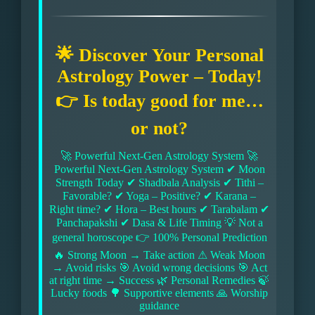
🌟 Discover Your Personal
Astrology Power – Today!
👉 Is today good for me…
or not?
🚀 Powerful Next-Gen Astrology System 🚀
Powerful Next-Gen Astrology System ✔ Moon
Strength Today ✔ Shadbala Analysis ✔ Tithi –
Favorable? ✔ Yoga – Positive? ✔ Karana –
Right time? ✔ Hora – Best hours ✔ Tarabalam ✔
Panchapakshi ✔ Dasa & Life Timing 💡 Not a
general horoscope 👉 100% Personal Prediction
🔥 Strong Moon → Take action ⚠ Weak Moon
→ Avoid risks 🎯 Avoid wrong decisions 🎯 Act
at right time → Success 🌿 Personal Remedies 🍃
Lucky foods 🌳 Supportive elements 🙏 Worship
guidance