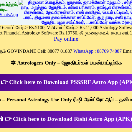
கூர்த்தம்,
டி...
WhatsApp
 16 சாப்ட்வேர்-> Rs.5100, V24 சாப்ட்வேர்-> Rs.11,000 Astrology Soft
et Financial Astrology Software Rs.19750, திருமணதகவல் மைய சாப்ட்
Pay online
க்கும் GOVINDANE Cell: 88077 01887
WhatsApp : 88709 74887
Emai
🔯 Astrologers Only – ஜோதிடர்கள் பயன்பாட்டிற்கே
 👉 Click here to Download PSSSRF Astro App (AP
p – Personal Astrology Use Only ரிஷி அஸ்ட்ரோ ஆப் – தனிம
 👉 Click here to Download Rishi Astro App (APK