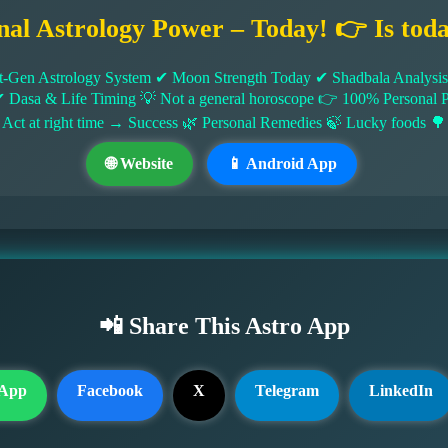
nal Astrology Power – Today! 👉 Is tod
-Gen Astrology System ✔ Moon Strength Today ✔ Shadbala Analysis ✔
✔ Dasa & Life Timing 💡 Not a general horoscope 👉 100% Persona
 Act at right time → Success 🌿 Personal Remedies 🍃 Lucky foods 🌳
🌐 Website
📱 Android App
📲 Share This Astro App
App
Facebook
X
Telegram
LinkedIn