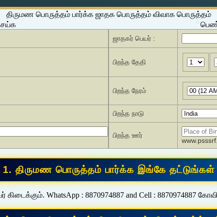
திருமண பொருத்தம் பார்க்க ஜாதக பொருத்தம் விவாக பொருத்தம்
செய்க
பெண்
ஜாதகர் பெயர் :
பிறந்த தேதி
பிறந்த நேரம்
பிறந்த நாடு
பிறந்த ஊர்
www.psssrf.
ர் கிடைக்கும். WhatsApp : 8870974887 and Cell : 8870974887 கோவ