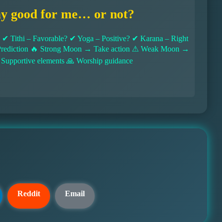
ay good for me… or not?
 Tithi – Favorable? ✔ Yoga – Positive? ✔ Karana – Right
l Prediction 🔥 Strong Moon → Take action ⚠ Weak Moon →
 Supportive elements 🙏 Worship guidance
Reddit
Email