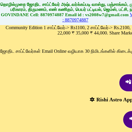
தொழில்முறை ஜோதிட சாப்ட்வேர் அஷ்டவர்க்கப்படி வாஸ்து, பஞ்சாங்கம், மு
பரிகாரம், திருமணம், எண் கணிதம், பெயர் பட்டியல், ஜெம்ஸ், பட்சி, நா
GOVINDANE Cell: 8870974887 Email id : vs2008w7@gmail.com
: 8870974887
Community Edition 1 சாப்ட்வேர்-> Rs1100, 2 சாப்ட்வேர்-> Rs.2100,
22,000 ₹ 35,000 ₹ 44,000. Share Mark
ஜோதிட சாப்ட்வேர்கள் Email Online வழியாக 30 நிமிடங்களில் கிடை
📲
🔯 Rishi Astro Ap
