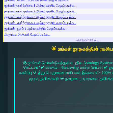
சூரியன் - கார்த்திகை 1 ஆம் பாதத்தில் மேலும் படிக்க...
சூரியன் - கார்த்திகை 2 ஆம் பாதத்தில் மேலும் படிக்க...
சூரியன் - கார்த்திகை 3 ஆம் பாதத்தில் மேலும் படிக்க...
சூரியன் - கார்த்திகை 4 ஆம் பாதத்தில் மேலும் படிக்க...
சூரியன் - பூசம் 1 ஆம் பாதத்தில் மேலும் படிக்க...
ஆணுக்கு அஸ்வனி மேலும் படிக்க...
1
2
3
4
5
6
7
8
9
10
...
🌟 உங்கள் ஜாதகத்தின் ரகசி
🚀 நாங்கள் கொண்டுவந்துள்ள புதிய Astrology System:
கெட்டதா? ✔ கரணம் – வேலைக்கு உகந்த நேரமா? ✔ ஓரை –
கணிப்பு 💡 இது பொதுவான ராசிபலன் இல்லை 👉 100% உ
முடிவு தவிர்க்கவும் 🎯 தவறான முடிவுகளை தவிர்க்