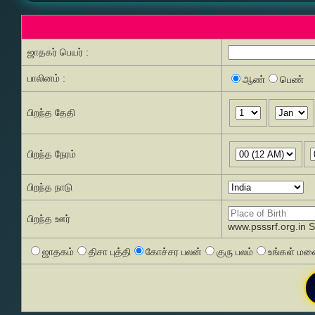
ஜாதகர் பெயர் :
பாலினம் :
ஆண்
பெண்
பிறந்த தேதி
பிறந்த நேரம்
பிறந்த நாடு
பிறந்த ஊர்
www.psssrf.org.in 
ஜாதகம்
திசா புத்தி
கோச்சர பலன்
குரு பலம்
உங்கள் மனை