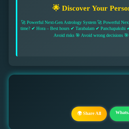
🌟 Discover Your Perso
🚀 Powerful Next-Gen Astrology System 🚀 Powerful Next
time? ✔ Hora – Best hours ✔ Tarabalam ✔ Panchapakshi 
Avoid risks 🎯 Avoid wrong decisions 🎯
Whats
🌍 Share All