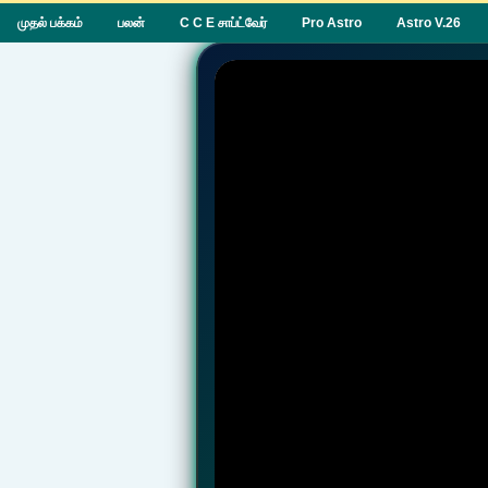
முதல் பக்கம்
பலன்
C C E சாப்ட்வேர்
Pro Astro
Astro V.26