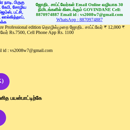
ஜோதிட சாப்ட்வேர்கள் Email Online வழியாக 30
நிமிடங்களில் கிடைக்கும் GOVINDANE Cell:
8870974887 Email id : vs2008w7@gmail.com
WhatsApp : 8870974887
ware Professional edition தொழில்முறை ஜோதிட சாப்ட்வேர் ₹ 12,000 ₹
வேர் Rs.7500, Cell Phone App Rs. 1100
l id : vs2008w7@gmail.com
K)
னித பயன்பாட்டிற்கே
)