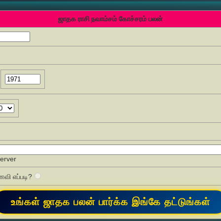
ஜாதக ராசி நவாம்சம் கோச்சரம் பலன்
Server
வி எப்படி?