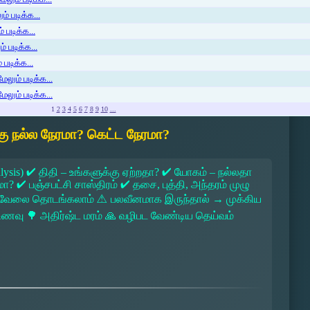
் படிக்க...
 படிக்க...
் படிக்க...
படிக்க...
ேலும் படிக்க...
ேலும் படிக்க...
1
2
3
4
5
6
7
8
9
10
...
ு நல்ல நேரமா? கெட்ட நேரமா?
lysis) ✔ திதி – உங்களுக்கு ஏற்றதா? ✔ யோகம் – நல்லதா
 ✔ பஞ்சபட்சி சாஸ்திரம் ✔ தசை, புத்தி, அந்தரம் முழு
 → வேலை தொடங்கலாம் ⚠ பலவீனமாக இருந்தால் → முக்கிய
ல உணவு 🌳 அதிர்ஷ்ட மரம் 🙏 வழிபட வேண்டிய தெய்வம்