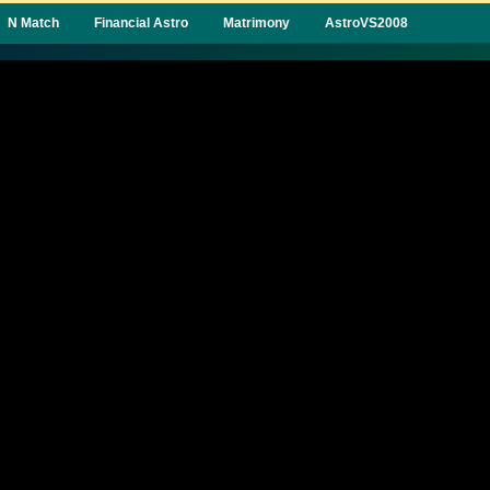
N Match
Financial Astro
Matrimony
AstroVS2008