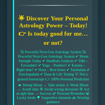
🌟 Discover Your Personal
Astrology Power – Today!
👉 Is today good for me…
or not?
🚀 Powerful Next-Gen Astrology System 🚀
Powerful Next-Gen Astrology System ✔ Moon
Strength Today ✔ Shadbala Analysis ✔ Tithi –
Favorable? ✔ Yoga – Positive? ✔ Karana –
Right time? ✔ Hora – Best hours ✔ Tarabalam ✔
Panchapakshi ✔ Dasa & Life Timing 💡 Not a
general horoscope 👉 100% Personal Prediction
🔥 Strong Moon → Take action ⚠ Weak Moon
→ Avoid risks 🎯 Avoid wrong decisions 🎯 Act
at right time → Success 🌿 Personal Remedies 🍃
Lucky foods 🌳 Supportive elements 🙏 Worship
guidance