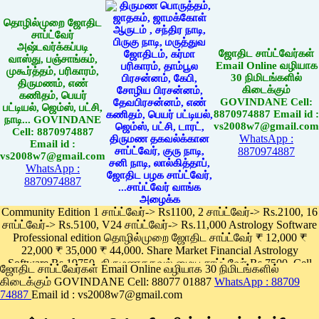
தொழில்முறை ஜோதிட
சாப்ட்வேர்
அஷ்டவர்க்கப்படி
ஜோதிட சாப்ட்வேர்கள்
வாஸ்து, பஞ்சாங்கம்,
Email Online வழியாக
முகூர்த்தம், பரிகாரம்,
30 நிமிடங்களில்
திருமணம், எண்
கிடைக்கும்
கணிதம், பெயர்
GOVINDANE Cell:
பட்டியல், ஜெம்ஸ், பட்சி,
8870974887 Email id :
நாடி... GOVINDANE
vs2008w7@gmail.com
Cell: 8870974887
WhatsApp :
Email id :
8870974887
vs2008w7@gmail.com
WhatsApp :
8870974887
Community Edition 1 சாப்ட்வேர்-> Rs1100, 2 சாப்ட்வேர்-> Rs.2100, 16
சாப்ட்வேர்-> Rs.5100, V24 சாப்ட்வேர்-> Rs.11,000 Astrology Software
Professional edition தொழில்முறை ஜோதிட சாப்ட்வேர் ₹ 12,000 ₹
22,000 ₹ 35,000 ₹ 44,000. Share Market Financial Astrology
Software Rs.19750, திருமணதகவல் மைய சாப்ட்வேர் Rs.7500, Cell
ஜோதிட சாப்ட்வேர்கள் Email Online வழியாக 30 நிமிடங்களில்
Phone App Rs. 1100
கிடைக்கும் GOVINDANE Cell: 88077 01887
WhatsApp : 88709
Pay online
74887
Email id : vs2008w7@gmail.com