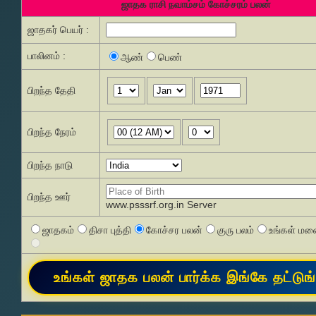
ஜாதக ராசி நவாம்சம் கோச்சரம் பலன்
ஜாதகர் பெயர் :
பாலினம் :
ஆண்
பெண்
பிறந்த தேதி
பிறந்த நேரம்
பிறந்த நாடு
பிறந்த ஊர்
www.psssrf.org.in Server
ஜாதகம்
திசா புத்தி
கோச்சர பலன்
குரு பலம்
உங்கள் மனை