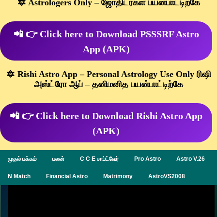
🔯 Astrologers Only – ஜோதிடர்கள் பயன்பாட்டிற்கே
📲 👉 Click here to Download PSSSRF Astro
App (APK)
🔯 Rishi Astro App – Personal Astrology Use Only ரிஷி
அஸ்ட்ரோ ஆப் – தனிமனித பயன்பாட்டிற்கே
📲 👉 Click here to Download Rishi Astro App
(APK)
முதல் பக்கம்
பலன்
C C E சாப்ட்வேர்
Pro Astro
Astro V.26
N Match
Financial Astro
Matrimony
AstroVS2008