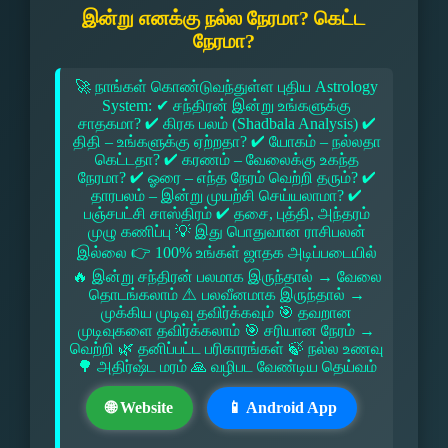
இன்று எனக்கு நல்ல நேரமா? கெட்ட
நேரமா?
🚀 நாங்கள் கொண்டுவந்துள்ள புதிய Astrology
System: ✔ சந்திரன் இன்று உங்களுக்கு
சாதகமா? ✔ கிரக பலம் (Shadbala Analysis) ✔
திதி – உங்களுக்கு ஏற்றதா? ✔ யோகம் – நல்லதா
கெட்டதா? ✔ கரணம் – வேலைக்கு உகந்த
நேரமா? ✔ ஓரை – எந்த நேரம் வெற்றி தரும்? ✔
தாரபலம் – இன்று முயற்சி செய்யலாமா? ✔
பஞ்சபட்சி சாஸ்திரம் ✔ தசை, புத்தி, அந்தரம்
முழு கணிப்பு 💡 இது பொதுவான ராசிபலன்
இல்லை 👉 100% உங்கள் ஜாதக அடிப்படையில்
🔥 இன்று சந்திரன் பலமாக இருந்தால் → வேலை
தொடங்கலாம் ⚠ பலவீனமாக இருந்தால் →
முக்கிய முடிவு தவிர்க்கவும் 🎯 தவறான
முடிவுகளை தவிர்க்கலாம் 🎯 சரியான நேரம் →
வெற்றி 🌿 தனிப்பட்ட பரிகாரங்கள் 🍃 நல்ல உணவு
🌳 அதிர்ஷ்ட மரம் 🙏 வழிபட வேண்டிய தெய்வம்
🌐 Website
📱 Android App