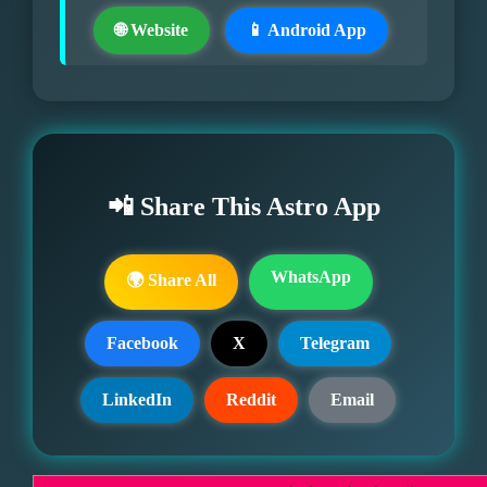
🌐 Website
📱 Android App
📲 Share This Astro App
WhatsApp
🌍 Share All
Facebook
X
Telegram
LinkedIn
Reddit
Email