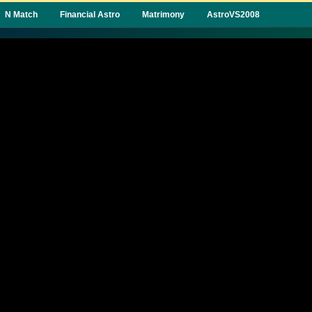
N Match
Financial Astro
Matrimony
AstroVS2008