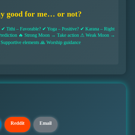
ay good for me… or not?
 Tithi – Favorable? ✔ Yoga – Positive? ✔ Karana – Right
l Prediction 🔥 Strong Moon → Take action ⚠ Weak Moon →
 Supportive elements 🙏 Worship guidance
Reddit
Email