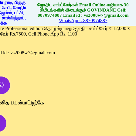
ஜோதிட சாப்ட்வேர்கள் Email Online வழியாக 30
நிமிடங்களில் கிடைக்கும் GOVINDANE Cell:
8870974887 Email id : vs2008w7@gmail.com
WhatsApp : 8870974887
ware Professional edition தொழில்முறை ஜோதிட சாப்ட்வேர் ₹ 12,000 ₹
வேர் Rs.7500, Cell Phone App Rs. 1100
l id : vs2008w7@gmail.com
K)
னித பயன்பாட்டிற்கே
)