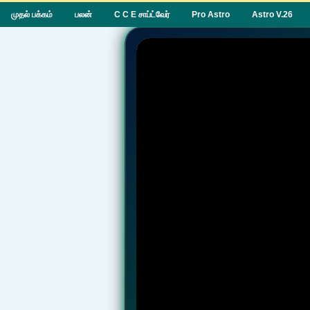
முதல் பக்கம்
பலன்
C C E சாப்ட்வேர்
Pro Astro
Astro V.26