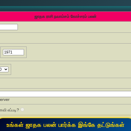
ஜாதக ராசி நவாம்சம் கோச்சரம் பலன்
Server
வி எப்படி?