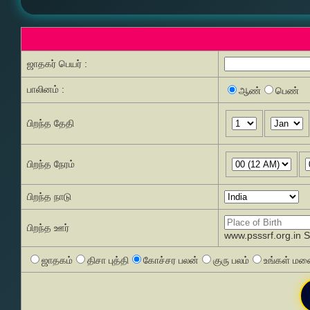
ஜாதகர் பெயர் :
பாலினம் :
ஆண்
பெண்
பிறந்த தேதி
பிறந்த நேரம்
பிறந்த நாடு
பிறந்த ஊர்
www.psssrf.org.in 
ஜாதகம்
திசா புத்தி
கோச்சர பலன்
குரு பலம்
உங்கள் மனை