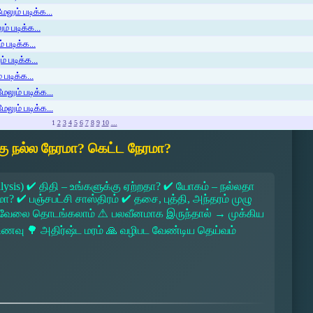
லும் படிக்க...
் படிக்க...
 படிக்க...
் படிக்க...
படிக்க...
ேலும் படிக்க...
ேலும் படிக்க...
1
2
3
4
5
6
7
8
9
10
...
ு நல்ல நேரமா? கெட்ட நேரமா?
lysis) ✔ திதி – உங்களுக்கு ஏற்றதா? ✔ யோகம் – நல்லதா
 ✔ பஞ்சபட்சி சாஸ்திரம் ✔ தசை, புத்தி, அந்தரம் முழு
 → வேலை தொடங்கலாம் ⚠ பலவீனமாக இருந்தால் → முக்கிய
ல உணவு 🌳 அதிர்ஷ்ட மரம் 🙏 வழிபட வேண்டிய தெய்வம்