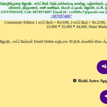
தொழில்முறை ஜோதிட சாப்ட்வேர் அஷ்டவர்க்கப்படி வாஸ்து, பஞ்சாங்கம், மு
பரிகாரம், திருமணம், எண் கணிதம், பெயர் பட்டியல், ஜெம்ஸ், பட்சி, நா
GOVINDANE Cell: 8870974887 Email id : vs2008w7@gmail.com
: 8870974887
Community Edition 1 சாப்ட்வேர்-> Rs1100, 2 சாப்ட்வேர்-> Rs.2100,
22,000 ₹ 35,000 ₹ 44,000. Share Mark
ஜோதிட சாப்ட்வேர்கள் Email Online வழியாக 30 நிமிடங்களில் கிடை
📲
🔯 Rishi Astro Ap
