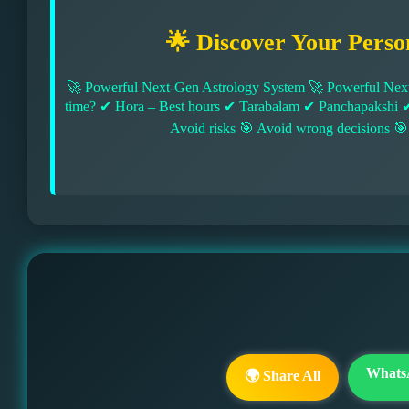
🌟 Discover Your Perso
🚀 Powerful Next-Gen Astrology System 🚀 Powerful Next
time? ✔ Hora – Best hours ✔ Tarabalam ✔ Panchapakshi 
Avoid risks 🎯 Avoid wrong decisions 🎯
Whats
🌍 Share All