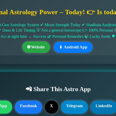
nal Astrology Power – Today! 👉 Is tod
-Gen Astrology System ✔ Moon Strength Today ✔ Shadbala Analysis ✔
✔ Dasa & Life Timing 💡 Not a general horoscope 👉 100% Persona
 Act at right time → Success 🌿 Personal Remedies 🍃 Lucky foods 🌳
🌐 Website
📱 Android App
📲 Share This Astro App
App
Facebook
X
Telegram
LinkedIn