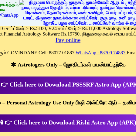
கூர்த்தம்,
டி...
WhatsApp
 16 சாப்ட்வேர்-> Rs.5100, V24 சாப்ட்வேர்-> Rs.11,000 Astrology Soft
et Financial Astrology Software Rs.19750, திருமணதகவல் மைய சாப்ட்
Pay online
க்கும் GOVINDANE Cell: 88077 01887
WhatsApp : 88709 74887
Emai
🔯 Astrologers Only – ஜோதிடர்கள் பயன்பாட்டிற்கே
 👉 Click here to Download PSSSRF Astro App (AP
p – Personal Astrology Use Only ரிஷி அஸ்ட்ரோ ஆப் – தனிம
 👉 Click here to Download Rishi Astro App (APK