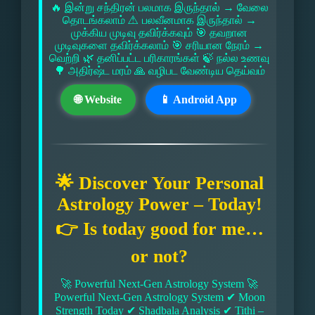
🔥 இன்று சந்திரன் பலமாக இருந்தால் → வேலை
தொடங்கலாம் ⚠ பலவீனமாக இருந்தால் →
முக்கிய முடிவு தவிர்க்கவும் 🎯 தவறான
முடிவுகளை தவிர்க்கலாம் 🎯 சரியான நேரம் →
வெற்றி 🌿 தனிப்பட்ட பரிகாரங்கள் 🍃 நல்ல உணவு
🌳 அதிர்ஷ்ட மரம் 🙏 வழிபட வேண்டிய தெய்வம்
🌐 Website
📱 Android App
🌟 Discover Your Personal
Astrology Power – Today!
👉 Is today good for me…
or not?
🚀 Powerful Next-Gen Astrology System 🚀
Powerful Next-Gen Astrology System ✔ Moon
Strength Today ✔ Shadbala Analysis ✔ Tithi –