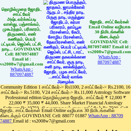
தொழில்முறை ஜோதிட
சாப்ட்வேர்
அஷ்டவர்க்கப்படி
ஜோதிட சாப்ட்வேர்கள்
வாஸ்து, பஞ்சாங்கம்,
Email Online வழியாக
முகூர்த்தம், பரிகாரம்,
30 நிமிடங்களில்
திருமணம், எண்
கிடைக்கும்
கணிதம், பெயர்
GOVINDANE Cell:
பட்டியல், ஜெம்ஸ், பட்சி,
8870974887 Email id :
நாடி... GOVINDANE
vs2008w7@gmail.com
Cell: 8870974887
WhatsApp :
Email id :
8870974887
vs2008w7@gmail.com
WhatsApp :
8870974887
Community Edition 1 சாப்ட்வேர்-> Rs1100, 2 சாப்ட்வேர்-> Rs.2100, 16
சாப்ட்வேர்-> Rs.5100, V24 சாப்ட்வேர்-> Rs.11,000 Astrology Software
Professional edition தொழில்முறை ஜோதிட சாப்ட்வேர் ₹ 12,000 ₹
22,000 ₹ 35,000 ₹ 44,000. Share Market Financial Astrology
Software Rs.19750, திருமணதகவல் மைய சாப்ட்வேர் Rs.7500, Cell
ஜோதிட சாப்ட்வேர்கள் Email Online வழியாக 30 நிமிடங்களில்
Phone App Rs. 1100
கிடைக்கும் GOVINDANE Cell: 88077 01887
WhatsApp : 88709
Pay online
74887
Email id : vs2008w7@gmail.com