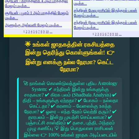
சூரியன் - கார்த்திகை 4 ஆம் பாதத்தில்
படிக்க...
மேலும் படிக்க...
சந்திரன் மேஷ ராசியில் இருந்தால் பலன்
சூரியன் - பூசம் 1 ஆம் பாதத்தில் மேலும்
மேலும் படிக்க...
படிக்க...
சந்திரன் ரிஷப ராசியில் இருந்தால் பலன்
ஆணுக்கு அஸ்வனி மேலும் படிக்க...
மேலும் படிக்க...
1
2
3
4
5
6
7
8
9
10
...
1
2
3
4
5
6
7
8
9
10
...
🌟 உங்கள் ஜாதகத்தின் ரகசியத்தை
இன்று தெரிந்து கொள்ளுங்கள்! 👉
இன்று எனக்கு நல்ல நேரமா? கெட்ட
நேரமா?
🚀 நாங்கள் கொண்டுவந்துள்ள புதிய Astrology
System: ✔ சந்திரன் இன்று உங்களுக்கு
சாதகமா? ✔ கிரக பலம் (Shadbala Analysis) ✔
திதி – உங்களுக்கு ஏற்றதா? ✔ யோகம் – நல்லதா
கெட்டதா? ✔ கரணம் – வேலைக்கு உகந்த
நேரமா? ✔ ஓரை – எந்த நேரம் வெற்றி தரும்? ✔
தாரபலம் – இன்று முயற்சி செய்யலாமா? ✔
பஞ்சபட்சி சாஸ்திரம் ✔ தசை, புத்தி, அந்தரம்
முழு கணிப்பு 💡 இது பொதுவான ராசிபலன்
இல்லை 👉 100% உங்கள் ஜாதக அடிப்படையில்