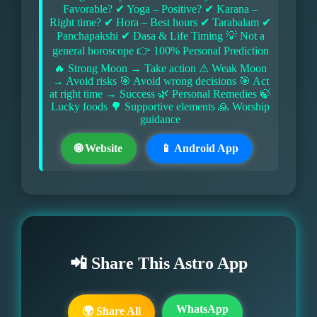
Favorable? ✔ Yoga – Positive? ✔ Karana –
Right time? ✔ Hora – Best hours ✔ Tarabalam ✔
Panchapakshi ✔ Dasa & Life Timing 💡 Not a
general horoscope 👉 100% Personal Prediction
🔥 Strong Moon → Take action ⚠ Weak Moon
→ Avoid risks 🎯 Avoid wrong decisions 🎯 Act
at right time → Success 🌿 Personal Remedies 🍃
Lucky foods 🌳 Supportive elements 🙏 Worship
guidance
🌐 Website
📱 Android App
📲 Share This Astro App
WhatsApp
🌍 Share All