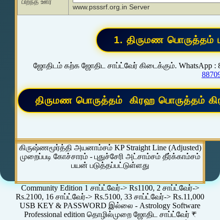
பிறந்த ஊர்
www.psssrf.org.in Server
ஜோதிடம் கற்க ஜோதிட சாப்ட்வேர் கிடைக்கும். WhatsApp :
8870
கிருஷ்ணமூர்த்தி அயனாம்சம் KP Straight Line (Adjusted)
முறைப்படி கோச்சாரம் - புதுச்சேரி அட்சாம்சம் தீர்க்காம்சம்
பயன் படுத்தப்பட்டுள்ளது
Community Edition 1 சாப்ட்வேர்-> Rs1100, 2 சாப்ட்வேர்->
Rs.2100, 16 சாப்ட்வேர்-> Rs.5100, 33 சாப்ட்வேர்-> Rs.11,000
USB KEY & PASSWORD இல்லை - Astrology Software
Professional edition தொழில்முறை ஜோதிட சாப்ட்வேர் ₹