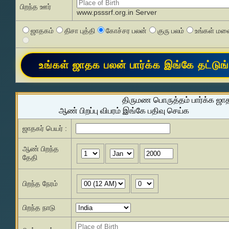
பிறந்த ஊர்
www.psssrf.org.in Server
ஜாதகம்
திசா புத்தி
கோச்சர பலன்
குரு பலம்
உங்கள் மனை
திருமண பொருத்தம் பார்க்க ஜா
ஆண் பிறப்பு விபரம் இங்கே பதிவு செய்க
ஜாதகர் பெயர் :
ஆண் பிறந்த
தேதி
பிறந்த நேரம்
பிறந்த நாடு