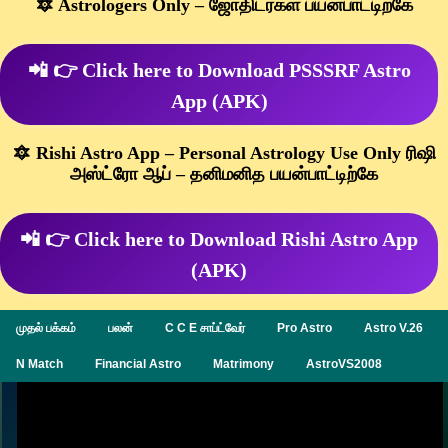
🔯 Astrologers Only – ஜோதிடர்கள் பயன்பாட்டிற்கே
📲 👉 Click here to Download PSSSRF Astro
App (APK)
🔯 Rishi Astro App – Personal Astrology Use Only ரிஷி
அஸ்ட்ரோ ஆப் – தனிமனித பயன்பாட்டிற்கே
📲 👉 Click here to Download Rishi Astro App
(APK)
முதல் பக்கம்
பலன்
C C E சாப்ட்வேர்
Pro Astro
Astro V.26
N Match
Financial Astro
Matrimony
AstroVS2008