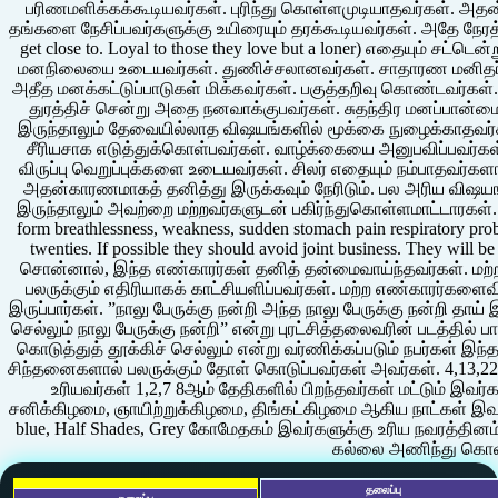
பரிணமளிக்கக்கூடியவர்கள். புரிந்து கொள்ளமுடியாதவர்கள். அத
தங்களை நேசிப்பவர்களுக்கு உயிரையும் தரக்கூடியவர்கள். அதே நேரத்தி
get close to. Loyal to those they love but a loner) எதையும் சட
மனநிலையை உடையவர்கள். துணிச்சலானவர்கள். சாதாரண மனிதர்களில
அதீத மனக்கட்டுப்பாடுகள் மிக்கவர்கள். பகுத்தறிவு கொண்டவர்கள்.
துரத்திச் சென்று அதை நனவாக்குபவர்கள். சுதந்திர மனப்பான்
இருந்தாலும் தேவையில்லாத விஷயங்களில் மூக்கை நுழைக்காதவர்கள
சீரியசாக எடுத்துக்கொள்பவர்கள். வாழ்க்கையை அனுபவிப்பவர்கள
விருப்பு வெறுப்புக்களை உடையவர்கள். சிலர் எதையும் நம்பாதவர்கள
அதன்காரணமாகத் தனித்து இருக்கவும் நேரிடும். பல அரிய விஷயங்
இருந்தாலும் அவற்றை மற்றவர்களுடன் பகிர்ந்துகொள்ளமாட்டாரகள். Hea
form breathlessness, weakness, sudden stomach pain respiratory proble
twenties. If possible they should avoid joint business. They will 
சொன்னால், இந்த எண்காரர்கள் தனித் தன்மைவாய்ந்தவர்கள். மற்
பலருக்கும் எதிரியாகக் காட்சியளிப்பவர்கள். மற்ற எண்காரர்க
இருப்பார்கள். ”நாலு பேருக்கு நன்றி அந்த நாலு பேருக்கு நன்றி 
செல்லும் நாலு பேருக்கு நன்றி” என்று புரட்சித்தலைவரின் படத்தில் பா
கொடுத்துத் தூக்கிச் செல்லும் என்று வர்ணிக்கப்படும் நபர்கள் இ
சிந்தனைகளால் பலருக்கும் தோள் கொடுப்பவர்கள் அவர்கள். 4,13,2
உரியவர்கள் 1,2,7 8ஆம் தேதிகளில் பிறந்தவர்கள் மட்டும் இவர
சனிக்கிழமை, ஞாயிற்றுக்கிழமை, திங்கட்கிழமை ஆகிய நாட்கள் இவர்க
blue, Half Shades, Grey கோமேதகம் இவர்களுக்கு உரிய நவரத்தினம
கல்லை அணிந்து கொள
தலைப்பு