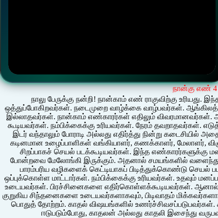
நான்கு எண் 4
நாலு பேருக்கு நன்றி! நான்காம் எண் ராகுவிற்கு உரியது.
ஒத்துப்போகிறவர்கள். நடைமுறை வாழ்க்கை வாழ்பவர்கள். ஆங்கிலத்தில
இல்லாதவர்கள். நான்காம் எண்காரர்கள் எதிலும் விவரமானவர்கள்.
கூடியவர்கள். நம்பிக்கைக்கு உரியவர்கள். நேரம் தவறாதவர்கள். எடு
இடர் வந்தாலும் போராடி அல்லது எதிர்த்து நின்று கடைசியில் அதை 
கடினமான உழைப்பாளிகள் வங்கியாளர், கணக்காளர், மேலாளர், வ
சிறப்பாகச் செயல் படக்கூடியவர்கள். இந்த எண்காரர்களுக்கு மன 
போன்றவை மேலோங்கி இருக்கும். அதனால் சமயங்களில் வளைந்து க
பாரம்பரிய வழிகளைக் கெட்டியாகப் பிடித்துக்கொண்டு செயல் 
ஒப்புக்கொள்ள மாட்டார்கள். நம்பிக்கைக்கு உரியவர்கள். உதவும் மனப
உடையவர்கள். பிரச்சினைகளை எதிர்கொள்ளக்கூடியவர்கள். ஆனால் 
குறுகிய சிந்தனைகளை உடையவர்களாகவும், பிடிவாதம் மிக்கவர்களாகவு
பொதுத் தோற்றம். காதல் விஷயங்களில் உணர்ச்சிவசப்படுபவர்கள். ச
ஈடுபடும்போது, காதலன் அல்லது காதலி இசைந்து வருபவ