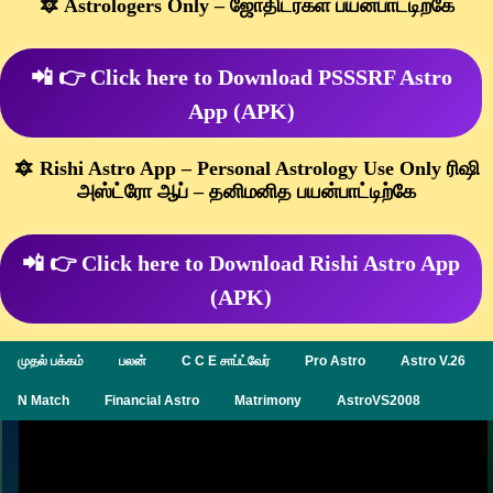
🔯 Astrologers Only – ஜோதிடர்கள் பயன்பாட்டிற்கே
📲 👉 Click here to Download PSSSRF Astro
App (APK)
🔯 Rishi Astro App – Personal Astrology Use Only ரிஷி
அஸ்ட்ரோ ஆப் – தனிமனித பயன்பாட்டிற்கே
📲 👉 Click here to Download Rishi Astro App
(APK)
முதல் பக்கம்
பலன்
C C E சாப்ட்வேர்
Pro Astro
Astro V.26
N Match
Financial Astro
Matrimony
AstroVS2008