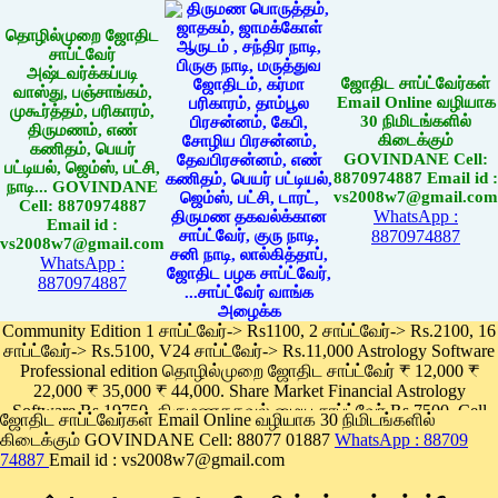
தொழில்முறை ஜோதிட
சாப்ட்வேர்
அஷ்டவர்க்கப்படி
ஜோதிட சாப்ட்வேர்கள்
வாஸ்து, பஞ்சாங்கம்,
Email Online வழியாக
முகூர்த்தம், பரிகாரம்,
30 நிமிடங்களில்
திருமணம், எண்
கிடைக்கும்
கணிதம், பெயர்
GOVINDANE Cell:
பட்டியல், ஜெம்ஸ், பட்சி,
8870974887 Email id :
நாடி... GOVINDANE
vs2008w7@gmail.com
Cell: 8870974887
WhatsApp :
Email id :
8870974887
vs2008w7@gmail.com
WhatsApp :
8870974887
Community Edition 1 சாப்ட்வேர்-> Rs1100, 2 சாப்ட்வேர்-> Rs.2100, 16
சாப்ட்வேர்-> Rs.5100, V24 சாப்ட்வேர்-> Rs.11,000 Astrology Software
Professional edition தொழில்முறை ஜோதிட சாப்ட்வேர் ₹ 12,000 ₹
22,000 ₹ 35,000 ₹ 44,000. Share Market Financial Astrology
Software Rs.19750, திருமணதகவல் மைய சாப்ட்வேர் Rs.7500, Cell
ஜோதிட சாப்ட்வேர்கள் Email Online வழியாக 30 நிமிடங்களில்
Phone App Rs. 1100
கிடைக்கும் GOVINDANE Cell: 88077 01887
WhatsApp : 88709
Pay online
74887
Email id : vs2008w7@gmail.com