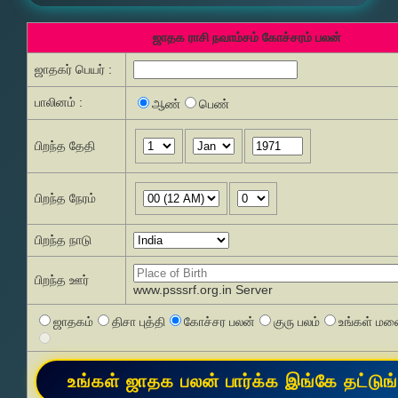
ஜாதக ராசி நவாம்சம் கோச்சரம் பலன்
ஜாதகர் பெயர் :
பாலினம் :
ஆண்
பெண்
பிறந்த தேதி
பிறந்த நேரம்
பிறந்த நாடு
பிறந்த ஊர்
www.psssrf.org.in Server
ஜாதகம்
திசா புத்தி
கோச்சர பலன்
குரு பலம்
உங்கள் மனை