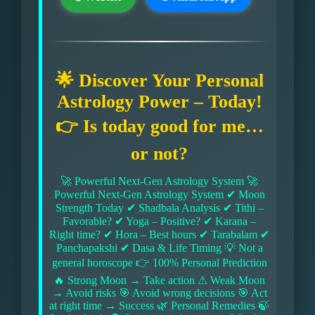
🌟 Discover Your Personal
Astrology Power – Today!
👉 Is today good for me…
or not?
🚀 Powerful Next-Gen Astrology System 🚀
Powerful Next-Gen Astrology System ✔ Moon
Strength Today ✔ Shadbala Analysis ✔ Tithi –
Favorable? ✔ Yoga – Positive? ✔ Karana –
Right time? ✔ Hora – Best hours ✔ Tarabalam ✔
Panchapakshi ✔ Dasa & Life Timing 💡 Not a
general horoscope 👉 100% Personal Prediction
🔥 Strong Moon → Take action ⚠ Weak Moon
→ Avoid risks 🎯 Avoid wrong decisions 🎯 Act
at right time → Success 🌿 Personal Remedies 🍃