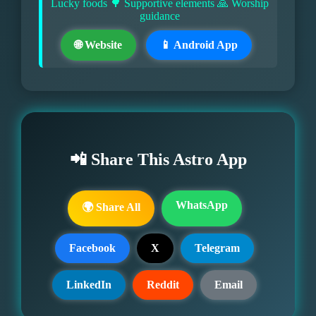
Lucky foods 🌳 Supportive elements 🙏 Worship
guidance
🌐 Website
📱 Android App
📲 Share This Astro App
WhatsApp
🌍 Share All
Facebook
X
Telegram
LinkedIn
Reddit
Email