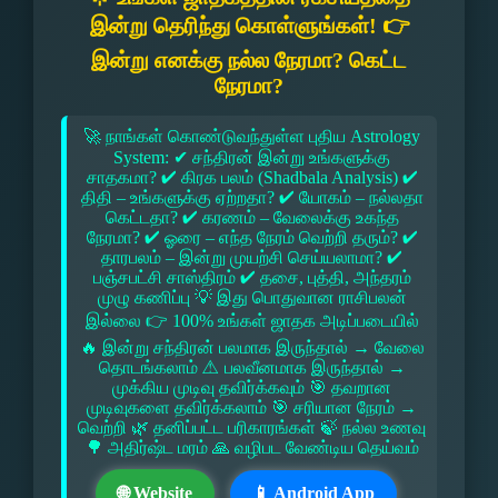
இன்று தெரிந்து கொள்ளுங்கள்! 👉
இன்று எனக்கு நல்ல நேரமா? கெட்ட
நேரமா?
🚀 நாங்கள் கொண்டுவந்துள்ள புதிய Astrology
System: ✔ சந்திரன் இன்று உங்களுக்கு
சாதகமா? ✔ கிரக பலம் (Shadbala Analysis) ✔
திதி – உங்களுக்கு ஏற்றதா? ✔ யோகம் – நல்லதா
கெட்டதா? ✔ கரணம் – வேலைக்கு உகந்த
நேரமா? ✔ ஓரை – எந்த நேரம் வெற்றி தரும்? ✔
தாரபலம் – இன்று முயற்சி செய்யலாமா? ✔
பஞ்சபட்சி சாஸ்திரம் ✔ தசை, புத்தி, அந்தரம்
முழு கணிப்பு 💡 இது பொதுவான ராசிபலன்
இல்லை 👉 100% உங்கள் ஜாதக அடிப்படையில்
🔥 இன்று சந்திரன் பலமாக இருந்தால் → வேலை
தொடங்கலாம் ⚠ பலவீனமாக இருந்தால் →
முக்கிய முடிவு தவிர்க்கவும் 🎯 தவறான
முடிவுகளை தவிர்க்கலாம் 🎯 சரியான நேரம் →
வெற்றி 🌿 தனிப்பட்ட பரிகாரங்கள் 🍃 நல்ல உணவு
🌳 அதிர்ஷ்ட மரம் 🙏 வழிபட வேண்டிய தெய்வம்
🌐 Website
📱 Android App