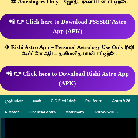
🔯 Astrologers Only – ஜோதிடர்கள் பயன்பாட்டிற்கே
📲 👉 Click here to Download PSSSRF Astro
App (APK)
🔯 Rishi Astro App – Personal Astrology Use Only ரிஷி
அஸ்ட்ரோ ஆப் – தனிமனித பயன்பாட்டிற்கே
📲 👉 Click here to Download Rishi Astro App
(APK)
முதல் பக்கம்
பலன்
C C E சாப்ட்வேர்
Pro Astro
Astro V.26
N Match
Financial Astro
Matrimony
AstroVS2008