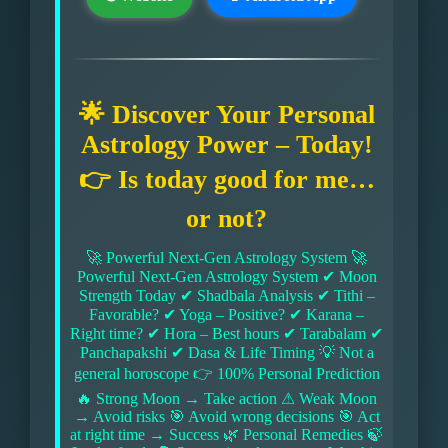
🌟 Discover Your Personal
Astrology Power – Today!
👉 Is today good for me…
or not?
🚀 Powerful Next-Gen Astrology System 🚀
Powerful Next-Gen Astrology System ✔ Moon
Strength Today ✔ Shadbala Analysis ✔ Tithi –
Favorable? ✔ Yoga – Positive? ✔ Karana –
Right time? ✔ Hora – Best hours ✔ Tarabalam ✔
Panchapakshi ✔ Dasa & Life Timing 💡 Not a
general horoscope 👉 100% Personal Prediction
🔥 Strong Moon → Take action ⚠ Weak Moon
→ Avoid risks 🎯 Avoid wrong decisions 🎯 Act
at right time → Success 🌿 Personal Remedies 🍃