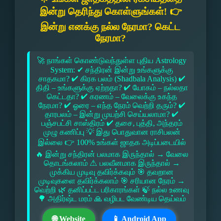
இன்று தெரிந்து கொள்ளுங்கள்! 👉
இன்று எனக்கு நல்ல நேரமா? கெட்ட
நேரமா?
🚀 நாங்கள் கொண்டுவந்துள்ள புதிய Astrology
System: ✔ சந்திரன் இன்று உங்களுக்கு
சாதகமா? ✔ கிரக பலம் (Shadbala Analysis) ✔
திதி – உங்களுக்கு ஏற்றதா? ✔ யோகம் – நல்லதா
கெட்டதா? ✔ கரணம் – வேலைக்கு உகந்த
நேரமா? ✔ ஓரை – எந்த நேரம் வெற்றி தரும்? ✔
தாரபலம் – இன்று முயற்சி செய்யலாமா? ✔
பஞ்சபட்சி சாஸ்திரம் ✔ தசை, புத்தி, அந்தரம்
முழு கணிப்பு 💡 இது பொதுவான ராசிபலன்
இல்லை 👉 100% உங்கள் ஜாதக அடிப்படையில்
🔥 இன்று சந்திரன் பலமாக இருந்தால் → வேலை
தொடங்கலாம் ⚠ பலவீனமாக இருந்தால் →
முக்கிய முடிவு தவிர்க்கவும் 🎯 தவறான
முடிவுகளை தவிர்க்கலாம் 🎯 சரியான நேரம் →
வெற்றி 🌿 தனிப்பட்ட பரிகாரங்கள் 🍃 நல்ல உணவு
🌳 அதிர்ஷ்ட மரம் 🙏 வழிபட வேண்டிய தெய்வம்
🌐 Website
📱 Android App