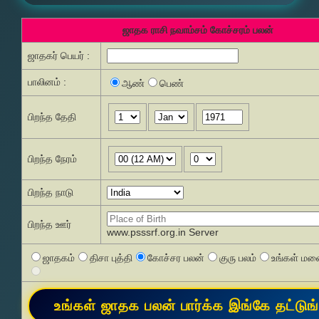
ஜாதக ராசி நவாம்சம் கோச்சரம் பலன்
ஜாதகர் பெயர் :
பாலினம் :
ஆண்
பெண்
பிறந்த தேதி
பிறந்த நேரம்
பிறந்த நாடு
பிறந்த ஊர்
www.psssrf.org.in Server
ஜாதகம்
திசா புத்தி
கோச்சர பலன்
குரு பலம்
உங்கள் மனை