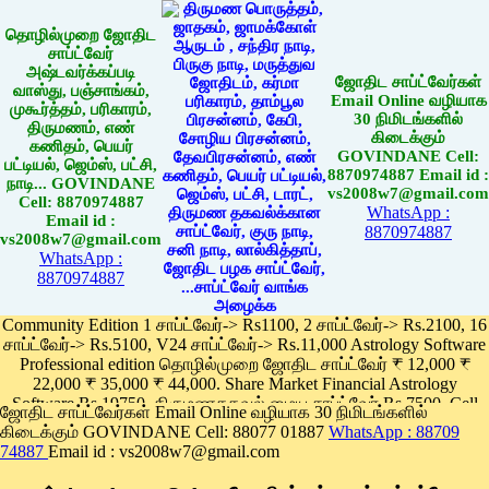
தொழில்முறை ஜோதிட
சாப்ட்வேர்
அஷ்டவர்க்கப்படி
ஜோதிட சாப்ட்வேர்கள்
வாஸ்து, பஞ்சாங்கம்,
Email Online வழியாக
முகூர்த்தம், பரிகாரம்,
30 நிமிடங்களில்
திருமணம், எண்
கிடைக்கும்
கணிதம், பெயர்
GOVINDANE Cell:
பட்டியல், ஜெம்ஸ், பட்சி,
8870974887 Email id :
நாடி... GOVINDANE
vs2008w7@gmail.com
Cell: 8870974887
WhatsApp :
Email id :
8870974887
vs2008w7@gmail.com
WhatsApp :
8870974887
Community Edition 1 சாப்ட்வேர்-> Rs1100, 2 சாப்ட்வேர்-> Rs.2100, 16
சாப்ட்வேர்-> Rs.5100, V24 சாப்ட்வேர்-> Rs.11,000 Astrology Software
Professional edition தொழில்முறை ஜோதிட சாப்ட்வேர் ₹ 12,000 ₹
22,000 ₹ 35,000 ₹ 44,000. Share Market Financial Astrology
Software Rs.19750, திருமணதகவல் மைய சாப்ட்வேர் Rs.7500, Cell
ஜோதிட சாப்ட்வேர்கள் Email Online வழியாக 30 நிமிடங்களில்
Phone App Rs. 1100
கிடைக்கும் GOVINDANE Cell: 88077 01887
WhatsApp : 88709
Pay online
74887
Email id : vs2008w7@gmail.com