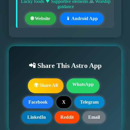
Lucky foods 🌳 Supportive elements 🙏 Worship
guidance
🌐 Website
📱 Android App
📲 Share This Astro App
WhatsApp
🌍 Share All
Facebook
X
Telegram
LinkedIn
Reddit
Email