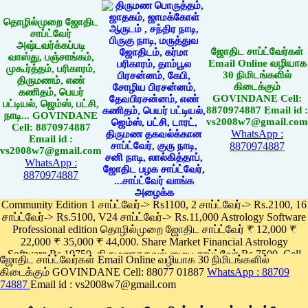
தொழில்முறை ஜோதிட
சாப்ட்வேர்
அஷ்டவர்க்கப்படி
ஜோதிட சாப்ட்வேர்கள்
வாஸ்து, பஞ்சாங்கம்,
Email Online வழியாக
முகூர்த்தம், பரிகாரம்,
30 நிமிடங்களில்
திருமணம், எண்
கிடைக்கும்
கணிதம், பெயர்
GOVINDANE Cell:
பட்டியல், ஜெம்ஸ், பட்சி,
8870974887 Email id :
நாடி... GOVINDANE
vs2008w7@gmail.com
Cell: 8870974887
WhatsApp :
Email id :
8870974887
vs2008w7@gmail.com
WhatsApp :
8870974887
Community Edition 1 சாப்ட்வேர்-> Rs1100, 2 சாப்ட்வேர்-> Rs.2100, 16
சாப்ட்வேர்-> Rs.5100, V24 சாப்ட்வேர்-> Rs.11,000 Astrology Software
Professional edition தொழில்முறை ஜோதிட சாப்ட்வேர் ₹ 12,000 ₹
22,000 ₹ 35,000 ₹ 44,000. Share Market Financial Astrology
Software Rs.19750, திருமணதகவல் மைய சாப்ட்வேர் Rs.7500, Cell
ஜோதிட சாப்ட்வேர்கள் Email Online வழியாக 30 நிமிடங்களில்
Phone App Rs. 1100
கிடைக்கும் GOVINDANE Cell: 88077 01887
WhatsApp : 88709
Pay online
74887
Email id : vs2008w7@gmail.com