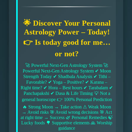
🌟 Discover Your Personal
Astrology Power – Today!
👉 Is today good for me…
or not?
🚀 Powerful Next-Gen Astrology System 🚀
Powerful Next-Gen Astrology System ✔ Moon
Strength Today ✔ Shadbala Analysis ✔ Tithi –
Favorable? ✔ Yoga – Positive? ✔ Karana –
Right time? ✔ Hora – Best hours ✔ Tarabalam ✔
Panchapakshi ✔ Dasa & Life Timing 💡 Not a
general horoscope 👉 100% Personal Prediction
🔥 Strong Moon → Take action ⚠ Weak Moon
→ Avoid risks 🎯 Avoid wrong decisions 🎯 Act
at right time → Success 🌿 Personal Remedies 🍃
Lucky foods 🌳 Supportive elements 🙏 Worship
guidance