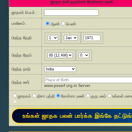
ஜாதக ராசி நவாம்சம் கோச்சரம் பலன்
ஜாதகர் பெயர் :
பாலினம் :
ஆண்
பெண்
பிறந்த தேதி
பிறந்த நேரம்
பிறந்த நாடு
பிறந்த ஊர்
www.psssrf.org.in Server
ஜாதகம்
திசா புத்தி
கோச்சர பலன்
குரு பலம்
உங்கள் மனை