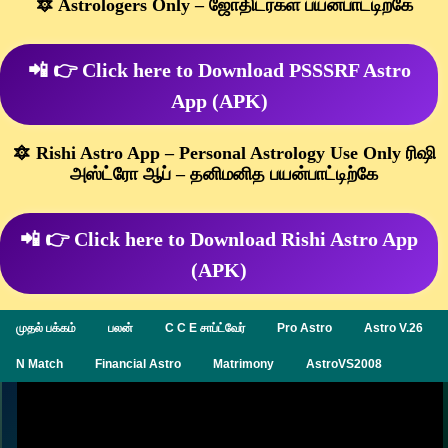
🔯 Astrologers Only – ஜோதிடர்கள் பயன்பாட்டிற்கே
📲 👉 Click here to Download PSSSRF Astro
App (APK)
🔯 Rishi Astro App – Personal Astrology Use Only ரிஷி
அஸ்ட்ரோ ஆப் – தனிமனித பயன்பாட்டிற்கே
📲 👉 Click here to Download Rishi Astro App
(APK)
முதல் பக்கம்
பலன்
C C E சாப்ட்வேர்
Pro Astro
Astro V.26
N Match
Financial Astro
Matrimony
AstroVS2008