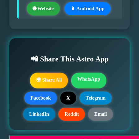
🌐 Website
📱 Android App
📲 Share This Astro App
WhatsApp
🌍 Share All
Facebook
X
Telegram
LinkedIn
Reddit
Email