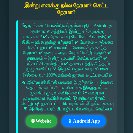
இன்று எனக்கு நல்ல நேரமா? கெட்ட
நேரமா?
🚀 நாங்கள் கொண்டுவந்துள்ள புதிய Astrology
System: ✔ சந்திரன் இன்று உங்களுக்கு
சாதகமா? ✔ கிரக பலம் (Shadbala Analysis) ✔
திதி – உங்களுக்கு ஏற்றதா? ✔ யோகம் – நல்லதா
கெட்டதா? ✔ கரணம் – வேலைக்கு உகந்த
நேரமா? ✔ ஓரை – எந்த நேரம் வெற்றி தரும்? ✔
தாரபலம் – இன்று முயற்சி செய்யலாமா? ✔
பஞ்சபட்சி சாஸ்திரம் ✔ தசை, புத்தி, அந்தரம்
முழு கணிப்பு 💡 இது பொதுவான ராசிபலன்
இல்லை 👉 100% உங்கள் ஜாதக அடிப்படையில்
🔥 இன்று சந்திரன் பலமாக இருந்தால் → வேலை
தொடங்கலாம் ⚠ பலவீனமாக இருந்தால் →
முக்கிய முடிவு தவிர்க்கவும் 🎯 தவறான
முடிவுகளை தவிர்க்கலாம் 🎯 சரியான நேரம் →
வெற்றி 🌿 தனிப்பட்ட பரிகாரங்கள் 🍃 நல்ல உணவு
🌳 அதிர்ஷ்ட மரம் 🙏 வழிபட வேண்டிய தெய்வம்
🌐 Website
📱 Android App