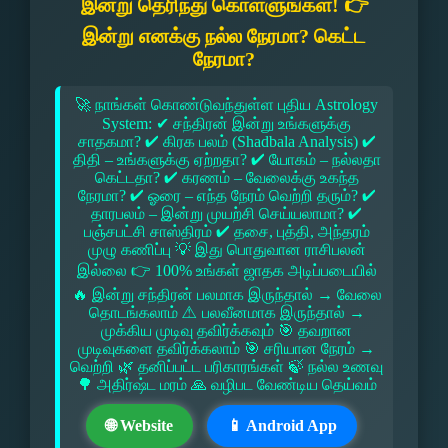
இன்று தெரிந்து கொள்ளுங்கள்! 👉
இன்று எனக்கு நல்ல நேரமா? கெட்ட
நேரமா?
🚀 நாங்கள் கொண்டுவந்துள்ள புதிய Astrology
System: ✔ சந்திரன் இன்று உங்களுக்கு
சாதகமா? ✔ கிரக பலம் (Shadbala Analysis) ✔
திதி – உங்களுக்கு ஏற்றதா? ✔ யோகம் – நல்லதா
கெட்டதா? ✔ கரணம் – வேலைக்கு உகந்த
நேரமா? ✔ ஓரை – எந்த நேரம் வெற்றி தரும்? ✔
தாரபலம் – இன்று முயற்சி செய்யலாமா? ✔
பஞ்சபட்சி சாஸ்திரம் ✔ தசை, புத்தி, அந்தரம்
முழு கணிப்பு 💡 இது பொதுவான ராசிபலன்
இல்லை 👉 100% உங்கள் ஜாதக அடிப்படையில்
🔥 இன்று சந்திரன் பலமாக இருந்தால் → வேலை
தொடங்கலாம் ⚠ பலவீனமாக இருந்தால் →
முக்கிய முடிவு தவிர்க்கவும் 🎯 தவறான
முடிவுகளை தவிர்க்கலாம் 🎯 சரியான நேரம் →
வெற்றி 🌿 தனிப்பட்ட பரிகாரங்கள் 🍃 நல்ல உணவு
🌳 அதிர்ஷ்ட மரம் 🙏 வழிபட வேண்டிய தெய்வம்
🌐 Website
📱 Android App