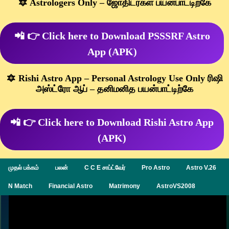
🔯 Astrologers Only – ஜோதிடர்கள் பயன்பாட்டிற்கே
📲 👉 Click here to Download PSSSRF Astro
App (APK)
🔯 Rishi Astro App – Personal Astrology Use Only ரிஷி
அஸ்ட்ரோ ஆப் – தனிமனித பயன்பாட்டிற்கே
📲 👉 Click here to Download Rishi Astro App
(APK)
முதல் பக்கம்
பலன்
C C E சாப்ட்வேர்
Pro Astro
Astro V.26
N Match
Financial Astro
Matrimony
AstroVS2008