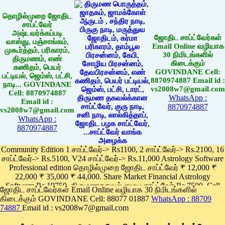
தொழில்முறை ஜோதிட
சாப்ட்வேர்
அஷ்டவர்க்கப்படி
ஜோதிட சாப்ட்வேர்கள்
வாஸ்து, பஞ்சாங்கம்,
Email Online வழியாக
முகூர்த்தம், பரிகாரம்,
30 நிமிடங்களில்
திருமணம், எண்
கிடைக்கும்
கணிதம், பெயர்
GOVINDANE Cell:
பட்டியல், ஜெம்ஸ், பட்சி,
8870974887 Email id :
நாடி... GOVINDANE
vs2008w7@gmail.com
Cell: 8870974887
WhatsApp :
Email id :
8870974887
vs2008w7@gmail.com
WhatsApp :
8870974887
Community Edition 1 சாப்ட்வேர்-> Rs1100, 2 சாப்ட்வேர்-> Rs.2100, 16
சாப்ட்வேர்-> Rs.5100, V24 சாப்ட்வேர்-> Rs.11,000 Astrology Software
Professional edition தொழில்முறை ஜோதிட சாப்ட்வேர் ₹ 12,000 ₹
22,000 ₹ 35,000 ₹ 44,000. Share Market Financial Astrology
Software Rs.19750, திருமணதகவல் மைய சாப்ட்வேர் Rs.7500, Cell
ஜோதிட சாப்ட்வேர்கள் Email Online வழியாக 30 நிமிடங்களில்
Phone App Rs. 1100
கிடைக்கும் GOVINDANE Cell: 88077 01887
WhatsApp : 88709
Pay online
74887
Email id : vs2008w7@gmail.com