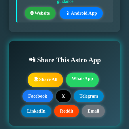
guidance
🌐 Website
📱 Android App
📲 Share This Astro App
WhatsApp
🌍 Share All
Facebook
X
Telegram
LinkedIn
Reddit
Email