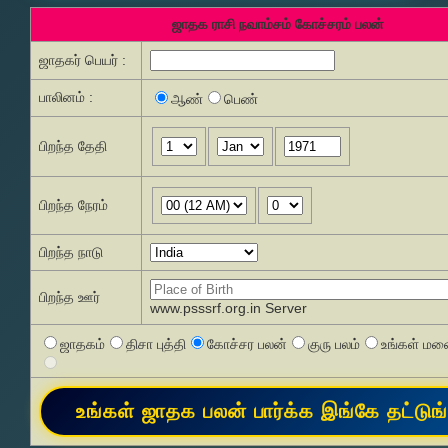
ஜாதக ராசி நவாம்சம் கோச்சரம் பலன்
ஜாதகர் பெயர் :
பாலினம் :
ஆண்
பெண்
பிறந்த தேதி
பிறந்த நேரம்
பிறந்த நாடு
பிறந்த ஊர்
www.psssrf.org.in Server
ஜாதகம்
திசா புத்தி
கோச்சர பலன்
குரு பலம்
உங்கள் மனை