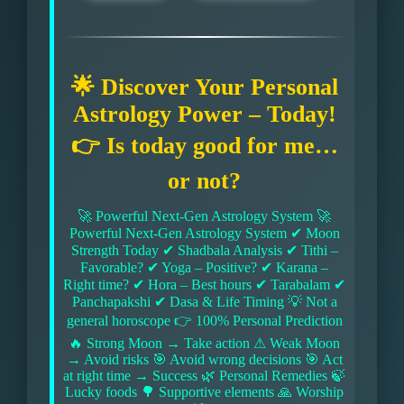
🌟 Discover Your Personal
Astrology Power – Today!
👉 Is today good for me…
or not?
🚀 Powerful Next-Gen Astrology System 🚀
Powerful Next-Gen Astrology System ✔ Moon
Strength Today ✔ Shadbala Analysis ✔ Tithi –
Favorable? ✔ Yoga – Positive? ✔ Karana –
Right time? ✔ Hora – Best hours ✔ Tarabalam ✔
Panchapakshi ✔ Dasa & Life Timing 💡 Not a
general horoscope 👉 100% Personal Prediction
🔥 Strong Moon → Take action ⚠ Weak Moon
→ Avoid risks 🎯 Avoid wrong decisions 🎯 Act
at right time → Success 🌿 Personal Remedies 🍃
Lucky foods 🌳 Supportive elements 🙏 Worship