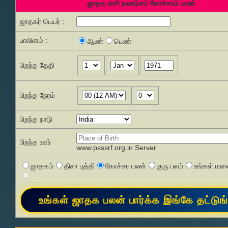
ஜாதக ராசி நவாம்சம் கோச்சரம் பலன்
ஜாதகர் பெயர் :
பாலினம் :
ஆண்
பெண்
பிறந்த தேதி
பிறந்த நேரம்
பிறந்த நாடு
பிறந்த ஊர்
www.psssrf.org.in Server
ஜாதகம்
திசா புத்தி
கோச்சர பலன்
குரு பலம்
உங்கள் மனை