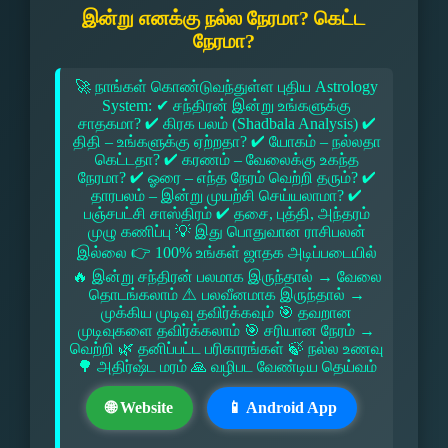
இன்று எனக்கு நல்ல நேரமா? கெட்ட
நேரமா?
🚀 நாங்கள் கொண்டுவந்துள்ள புதிய Astrology
System: ✔ சந்திரன் இன்று உங்களுக்கு
சாதகமா? ✔ கிரக பலம் (Shadbala Analysis) ✔
திதி – உங்களுக்கு ஏற்றதா? ✔ யோகம் – நல்லதா
கெட்டதா? ✔ கரணம் – வேலைக்கு உகந்த
நேரமா? ✔ ஓரை – எந்த நேரம் வெற்றி தரும்? ✔
தாரபலம் – இன்று முயற்சி செய்யலாமா? ✔
பஞ்சபட்சி சாஸ்திரம் ✔ தசை, புத்தி, அந்தரம்
முழு கணிப்பு 💡 இது பொதுவான ராசிபலன்
இல்லை 👉 100% உங்கள் ஜாதக அடிப்படையில்
🔥 இன்று சந்திரன் பலமாக இருந்தால் → வேலை
தொடங்கலாம் ⚠ பலவீனமாக இருந்தால் →
முக்கிய முடிவு தவிர்க்கவும் 🎯 தவறான
முடிவுகளை தவிர்க்கலாம் 🎯 சரியான நேரம் →
வெற்றி 🌿 தனிப்பட்ட பரிகாரங்கள் 🍃 நல்ல உணவு
🌳 அதிர்ஷ்ட மரம் 🙏 வழிபட வேண்டிய தெய்வம்
🌐 Website
📱 Android App