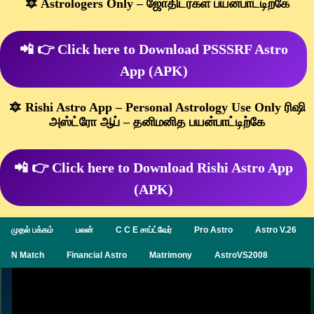
🔯 Astrologers Only – ஜோதிடர்கள் பயன்பாட்டிற்கே
📲 👉 Click here to Download PSSSRF Astro
App (APK)
🔯 Rishi Astro App – Personal Astrology Use Only ரிஷி
அஸ்ட்ரோ ஆப் – தனிமனித பயன்பாட்டிற்கே
📲 👉 Click here to Download Rishi Astro App
(APK)
முதல் பக்கம்
பலன்
C C E சாப்ட்வேர்
Pro Astro
Astro V.26
N Match
Financial Astro
Matrimony
AstroVS2008