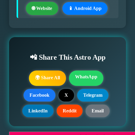
🌐 Website
📱 Android App
📲 Share This Astro App
WhatsApp
🌍 Share All
Facebook
X
Telegram
LinkedIn
Reddit
Email