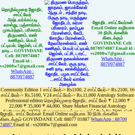
தொழில்முறை ஜோதிட
சாப்ட்வேர்
அஷ்டவர்க்கப்படி
ஜோதிட சாப்ட்வேர்கள்
வாஸ்து, பஞ்சாங்கம்,
Email Online வழியாக
முகூர்த்தம், பரிகாரம்,
30 நிமிடங்களில்
திருமணம், எண்
கிடைக்கும்
கணிதம், பெயர்
GOVINDANE Cell:
பட்டியல், ஜெம்ஸ், பட்சி,
8870974887 Email id :
நாடி... GOVINDANE
vs2008w7@gmail.com
Cell: 8870974887
WhatsApp :
Email id :
8870974887
vs2008w7@gmail.com
WhatsApp :
8870974887
Community Edition 1 சாப்ட்வேர்-> Rs1100, 2 சாப்ட்வேர்-> Rs.2100, 16
சாப்ட்வேர்-> Rs.5100, V24 சாப்ட்வேர்-> Rs.11,000 Astrology Software
Professional edition தொழில்முறை ஜோதிட சாப்ட்வேர் ₹ 12,000 ₹
22,000 ₹ 35,000 ₹ 44,000. Share Market Financial Astrology
Software Rs.19750, திருமணதகவல் மைய சாப்ட்வேர் Rs.7500, Cell
ஜோதிட சாப்ட்வேர்கள் Email Online வழியாக 30 நிமிடங்களில்
Phone App Rs. 1100
கிடைக்கும் GOVINDANE Cell: 88077 01887
WhatsApp : 88709
Pay online
74887
Email id : vs2008w7@gmail.com