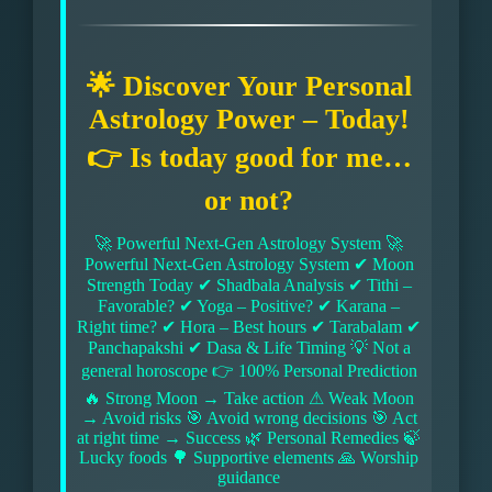
🌟 Discover Your Personal
Astrology Power – Today!
👉 Is today good for me…
or not?
🚀 Powerful Next-Gen Astrology System 🚀
Powerful Next-Gen Astrology System ✔ Moon
Strength Today ✔ Shadbala Analysis ✔ Tithi –
Favorable? ✔ Yoga – Positive? ✔ Karana –
Right time? ✔ Hora – Best hours ✔ Tarabalam ✔
Panchapakshi ✔ Dasa & Life Timing 💡 Not a
general horoscope 👉 100% Personal Prediction
🔥 Strong Moon → Take action ⚠ Weak Moon
→ Avoid risks 🎯 Avoid wrong decisions 🎯 Act
at right time → Success 🌿 Personal Remedies 🍃
Lucky foods 🌳 Supportive elements 🙏 Worship
guidance