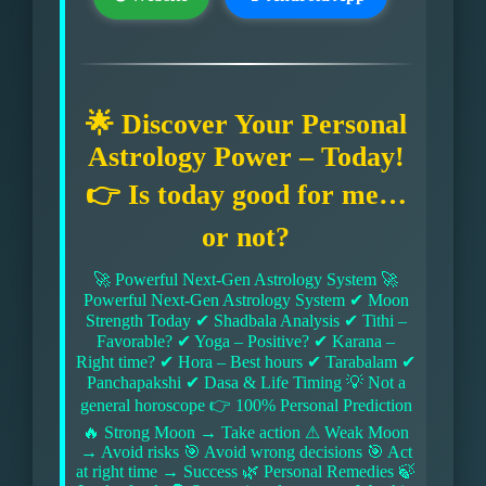
🌟 Discover Your Personal
Astrology Power – Today!
👉 Is today good for me…
or not?
🚀 Powerful Next-Gen Astrology System 🚀
Powerful Next-Gen Astrology System ✔ Moon
Strength Today ✔ Shadbala Analysis ✔ Tithi –
Favorable? ✔ Yoga – Positive? ✔ Karana –
Right time? ✔ Hora – Best hours ✔ Tarabalam ✔
Panchapakshi ✔ Dasa & Life Timing 💡 Not a
general horoscope 👉 100% Personal Prediction
🔥 Strong Moon → Take action ⚠ Weak Moon
→ Avoid risks 🎯 Avoid wrong decisions 🎯 Act
at right time → Success 🌿 Personal Remedies 🍃