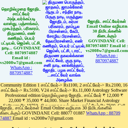
தொழில்முறை ஜோதிட
சாப்ட்வேர்
அஷ்டவர்க்கப்படி
ஜோதிட சாப்ட்வேர்கள்
வாஸ்து, பஞ்சாங்கம்,
Email Online வழியாக
முகூர்த்தம், பரிகாரம்,
30 நிமிடங்களில்
திருமணம், எண்
கிடைக்கும்
கணிதம், பெயர்
GOVINDANE Cell:
பட்டியல், ஜெம்ஸ், பட்சி,
8870974887 Email id :
நாடி... GOVINDANE
vs2008w7@gmail.com
Cell: 8870974887
WhatsApp :
Email id :
8870974887
vs2008w7@gmail.com
WhatsApp :
8870974887
Community Edition 1 சாப்ட்வேர்-> Rs1100, 2 சாப்ட்வேர்-> Rs.2100, 16
சாப்ட்வேர்-> Rs.5100, V24 சாப்ட்வேர்-> Rs.11,000 Astrology Software
Professional edition தொழில்முறை ஜோதிட சாப்ட்வேர் ₹ 12,000 ₹
22,000 ₹ 35,000 ₹ 44,000. Share Market Financial Astrology
Software Rs.19750, திருமணதகவல் மைய சாப்ட்வேர் Rs.7500, Cell
ஜோதிட சாப்ட்வேர்கள் Email Online வழியாக 30 நிமிடங்களில்
Phone App Rs. 1100
கிடைக்கும் GOVINDANE Cell: 88077 01887
WhatsApp : 88709
Pay online
74887
Email id : vs2008w7@gmail.com