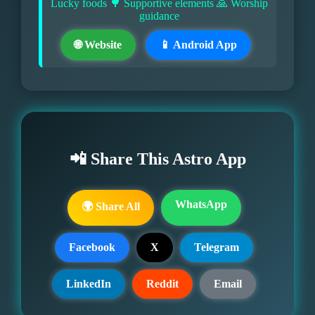
Lucky foods 🌳 Supportive elements 🙏 Worship
guidance
🌐 Website
📱 Android App
📲 Share This Astro App
WhatsApp
🌍 Share All
Facebook
X
Telegram
LinkedIn
Reddit
Email