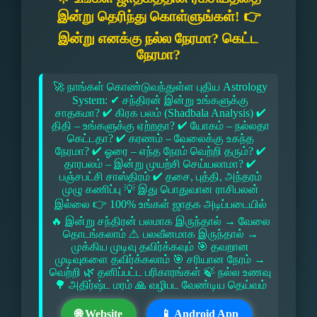
இன்று தெரிந்து கொள்ளுங்கள்! 👉
இன்று எனக்கு நல்ல நேரமா? கெட்ட
நேரமா?
🚀 நாங்கள் கொண்டுவந்துள்ள புதிய Astrology
System: ✔ சந்திரன் இன்று உங்களுக்கு
சாதகமா? ✔ கிரக பலம் (Shadbala Analysis) ✔
திதி – உங்களுக்கு ஏற்றதா? ✔ யோகம் – நல்லதா
கெட்டதா? ✔ கரணம் – வேலைக்கு உகந்த
நேரமா? ✔ ஓரை – எந்த நேரம் வெற்றி தரும்? ✔
தாரபலம் – இன்று முயற்சி செய்யலாமா? ✔
பஞ்சபட்சி சாஸ்திரம் ✔ தசை, புத்தி, அந்தரம்
முழு கணிப்பு 💡 இது பொதுவான ராசிபலன்
இல்லை 👉 100% உங்கள் ஜாதக அடிப்படையில்
🔥 இன்று சந்திரன் பலமாக இருந்தால் → வேலை
தொடங்கலாம் ⚠ பலவீனமாக இருந்தால் →
முக்கிய முடிவு தவிர்க்கவும் 🎯 தவறான
முடிவுகளை தவிர்க்கலாம் 🎯 சரியான நேரம் →
வெற்றி 🌿 தனிப்பட்ட பரிகாரங்கள் 🍃 நல்ல உணவு
🌳 அதிர்ஷ்ட மரம் 🙏 வழிபட வேண்டிய தெய்வம்
🌐 Website
📱 Android App