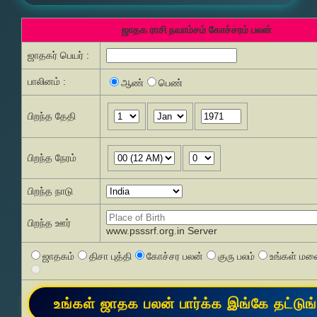
ஜாதக ராசி நவாம்சம் கோச்சரம் பலன்
ஜாதகர் பெயர் :
பாலினம் :
ஆண்
பெண்
பிறந்த தேதி
பிறந்த நேரம்
பிறந்த நாடு
பிறந்த ஊர்
www.psssrf.org.in Server
ஜாதகம்
திசா புத்தி
கோச்சர பலன்
குரு பலம்
உங்கள் மனை