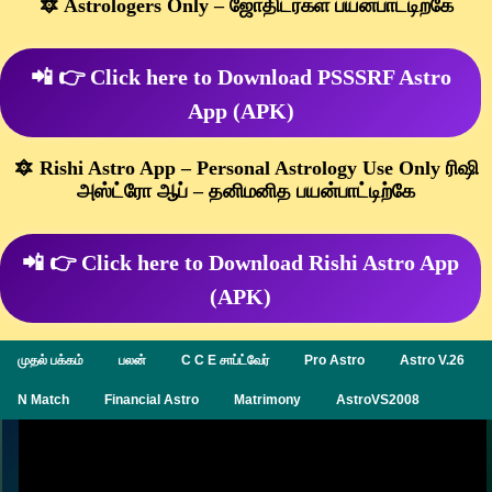
🔯 Astrologers Only – ஜோதிடர்கள் பயன்பாட்டிற்கே
📲 👉 Click here to Download PSSSRF Astro
App (APK)
🔯 Rishi Astro App – Personal Astrology Use Only ரிஷி
அஸ்ட்ரோ ஆப் – தனிமனித பயன்பாட்டிற்கே
📲 👉 Click here to Download Rishi Astro App
(APK)
முதல் பக்கம்
பலன்
C C E சாப்ட்வேர்
Pro Astro
Astro V.26
N Match
Financial Astro
Matrimony
AstroVS2008