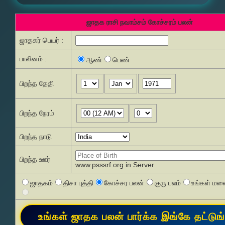
ஜாதக ராசி நவாம்சம் கோச்சரம் பலன்
ஜாதகர் பெயர் :
பாலினம் :
ஆண்
பெண்
பிறந்த தேதி
பிறந்த நேரம்
பிறந்த நாடு
பிறந்த ஊர்
www.psssrf.org.in Server
ஜாதகம்
திசா புத்தி
கோச்சர பலன்
குரு பலம்
உங்கள் மனை