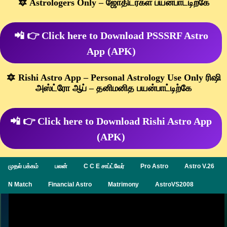
🔯 Astrologers Only – ஜோதிடர்கள் பயன்பாட்டிற்கே
📲 👉 Click here to Download PSSSRF Astro
App (APK)
🔯 Rishi Astro App – Personal Astrology Use Only ரிஷி
அஸ்ட்ரோ ஆப் – தனிமனித பயன்பாட்டிற்கே
📲 👉 Click here to Download Rishi Astro App
(APK)
முதல் பக்கம்
பலன்
C C E சாப்ட்வேர்
Pro Astro
Astro V.26
N Match
Financial Astro
Matrimony
AstroVS2008