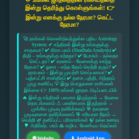
இன்று தெரிந்து கொள்ளுங்கள்! 👉
இன்று எனக்கு நல்ல நேரமா? கெட்ட
நேரமா?
🚀 நாங்கள் கொண்டுவந்துள்ள புதிய Astrology
System: ✔ சந்திரன் இன்று உங்களுக்கு
சாதகமா? ✔ கிரக பலம் (Shadbala Analysis) ✔
திதி – உங்களுக்கு ஏற்றதா? ✔ யோகம் – நல்லதா
கெட்டதா? ✔ கரணம் – வேலைக்கு உகந்த
நேரமா? ✔ ஓரை – எந்த நேரம் வெற்றி தரும்? ✔
தாரபலம் – இன்று முயற்சி செய்யலாமா? ✔
பஞ்சபட்சி சாஸ்திரம் ✔ தசை, புத்தி, அந்தரம்
முழு கணிப்பு 💡 இது பொதுவான ராசிபலன்
இல்லை 👉 100% உங்கள் ஜாதக அடிப்படையில்
🔥 இன்று சந்திரன் பலமாக இருந்தால் → வேலை
தொடங்கலாம் ⚠ பலவீனமாக இருந்தால் →
முக்கிய முடிவு தவிர்க்கவும் 🎯 தவறான
முடிவுகளை தவிர்க்கலாம் 🎯 சரியான நேரம் →
வெற்றி 🌿 தனிப்பட்ட பரிகாரங்கள் 🍃 நல்ல உணவு
🌳 அதிர்ஷ்ட மரம் 🙏 வழிபட வேண்டிய தெய்வம்
🌐 Website
📱 Android App