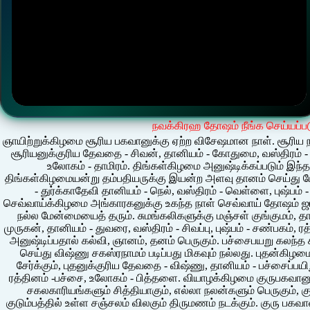
நவக்கிரஹ தோஷம் நீங்க செய்யப்பட
ஞாயிற்றுக்கிழமை சூரிய பகவானுக்கு ஏற்ற விசேஷமான நாள். சூரிய 
சூரியனுக்குரிய தேவதை - சிவன், தானியம் - கோதுமை, வஸ்திரம் - சி
உலோகம் - தாமிரம். திங்கள்கிழமை அனுஷ்டிக்கப்படும் இந்த
திங்கள்கிழமையன்று தம்பதியருக்கு இயன்ற அளவு தானம் செய்து ப
- துர்க்காதேவி தானியம் - நெல், வஸ்திரம் - வெள்ளை, புஷ்பம் 
செவ்வாய்க்கிழமை அங்காரகனுக்கு உகந்த நாள் செவ்வாய் தோஷம் ஜா
நல்ல மேன்மையைத் தரும். சுமங்கலிகளுக்கு மஞ்சள் குங்குமம், த
முருகன், தானியம் - துவரை, வஸ்திரம் - சிவப்பு, புஷ்பம் - சண்பகம், 
அனுஷ்டிப்பதால் கல்வி, ஞானம், தனம் பெருகும். பச்சைபயறு கலந்த
செய்து விஷ்ணு சகஸ்ரநாமம் படிப்பது மிகவும் நல்லது. புதன்கி
சேர்க்கும், புதனுக்குரிய தேவதை - விஷ்ணு, தானியம் - பச்சைப்பயிறு
ரத்தினம் -பச்சை, உலோகம் - பித்தளை. வியாழக்கிழமை குருபகவானுக்
சகலகாரியங்களும் சித்தியாகும், எல்லா நலன்களும் பெருகும், க
குடும்பத்தில் உள்ள சஞ்சலம் விலகும் திருமணம் நடக்கும். குரு பகவா