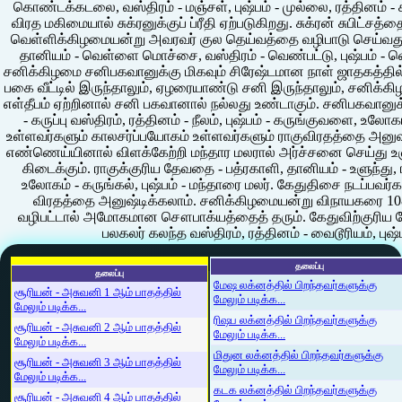
கொண்டக்கடலை, வஸ்திரம் - மஞ்சள், புஷ்பம் - முல்லை, ரத்தினம் 
விரத மகிமையால் சுக்ரனுக்குப் ப்ரீதி ஏற்படுகிறது. சுக்ரன் சுபிட்ச
வெள்ளிக்கிழமையன்று அவரவர் குல தெய்வத்தை வழிபாடு செய்வது ந
தானியம் - வெள்ளை மொச்சை, வஸ்திரம் - வெண்பட்டு, புஷ்பம் - 
சனிக்கிழமை சனிபகவானுக்கு மிகவும் சிரேஷ்டமான நாள் ஜாதகத்தில்
பகை வீட்டில் இருந்தாலும், ஏழரையாண்டு சனி இருந்தாலும், சனிக
எள்தீபம் ஏற்றினால் சனி பகவானால் நல்லது உண்டாகும். சனிபகவானுக்க
- கருப்பு வஸ்திரம், ரத்தினம் - நீலம், புஷ்பம் - கருங்குவளை, உலோ
உள்ளவர்களும் காலசர்ப்பயோகம் உள்ளவர்களும் ராகுவிரதத்தை அனுஷ்
எண்ணெய்யினால் விளக்கேற்றி மந்தார மலரால் அர்ச்சனை செய்து உ
கிடைக்கும். ராகுக்குரிய தேவதை - பத்ரகாளி, தானியம் - உளுந்து, ர
உலோகம் - கருங்கல், புஷ்பம் - மந்தாரை மலர். கேதுதிசை நடப்பவர்
விரதத்தை அனுஷ்டிக்கலாம். சனிக்கிழமையன்று விநாயகரை 108 ப
வழிபட்டால் அமோகமான சௌபாக்யத்தைத் தரும். கேதுவிற்குரிய தே
பலகலர் கலந்த வஸ்திரம், ரத்தினம் - வைடூரியம், புஷ்
தலைப்பு
தலைப்பு
மேஷ லக்னத்தில் பிறந்தவர்களுக்கு
சூரியன் - அசுவனி 1 ஆம் பாதத்தில்
மேலும் படிக்க...
மேலும் படிக்க...
ரிஷப லக்னத்தில் பிறந்தவர்களுக்கு
சூரியன் - அசுவனி 2 ஆம் பாதத்தில்
மேலும் படிக்க...
மேலும் படிக்க...
மிதுன லக்னத்தில் பிறந்தவர்களுக்கு
சூரியன் - அசுவனி 3 ஆம் பாதத்தில்
மேலும் படிக்க...
மேலும் படிக்க...
கடக லக்னத்தில் பிறந்தவர்களுக்கு
சூரியன் - அசுவனி 4 ஆம் பாதத்தில்