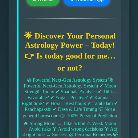
🌟 Discover Your Personal
Astrology Power – Today!
👉 Is today good for me…
or not?
🚀 Powerful Next-Gen Astrology System 🚀
Powerful Next-Gen Astrology System ✔ Moon
Strength Today ✔ Shadbala Analysis ✔ Tithi –
Favorable? ✔ Yoga – Positive? ✔ Karana –
Right time? ✔ Hora – Best hours ✔ Tarabalam ✔
Panchapakshi ✔ Dasa & Life Timing 💡 Not a
general horoscope 👉 100% Personal Prediction
🔥 Strong Moon → Take action ⚠ Weak Moon
→ Avoid risks 🎯 Avoid wrong decisions 🎯 Act
at right time → Success 🌿 Personal Remedies 🍃