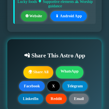
Lucky foods 🌳 Supportive elements 🙏 Worship
guidance
🌐 Website
📱 Android App
📲 Share This Astro App
WhatsApp
🌍 Share All
Facebook
X
Telegram
LinkedIn
Reddit
Email