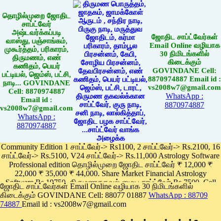
தொழில்முறை ஜோதிட
சாப்ட்வேர்
அஷ்டவர்க்கப்படி
ஜோதிட சாப்ட்வேர்கள்
வாஸ்து, பஞ்சாங்கம்,
Email Online வழியாக
முகூர்த்தம், பரிகாரம்,
30 நிமிடங்களில்
திருமணம், எண்
கிடைக்கும்
கணிதம், பெயர்
GOVINDANE Cell:
பட்டியல், ஜெம்ஸ், பட்சி,
8870974887 Email id :
நாடி... GOVINDANE
vs2008w7@gmail.com
Cell: 8870974887
WhatsApp :
Email id :
8870974887
vs2008w7@gmail.com
WhatsApp :
8870974887
Community Edition 1 சாப்ட்வேர்-> Rs1100, 2 சாப்ட்வேர்-> Rs.2100, 16
சாப்ட்வேர்-> Rs.5100, V24 சாப்ட்வேர்-> Rs.11,000 Astrology Software
Professional edition தொழில்முறை ஜோதிட சாப்ட்வேர் ₹ 12,000 ₹
22,000 ₹ 35,000 ₹ 44,000. Share Market Financial Astrology
Software Rs.19750, திருமணதகவல் மைய சாப்ட்வேர் Rs.7500, Cell
ஜோதிட சாப்ட்வேர்கள் Email Online வழியாக 30 நிமிடங்களில்
Phone App Rs. 1100
கிடைக்கும் GOVINDANE Cell: 88077 01887
WhatsApp : 88709
Pay online
74887
Email id : vs2008w7@gmail.com