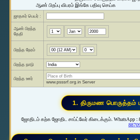
ஆண் பிறப்பு விபரம் இங்கே பதிவு செய்க
ஜாதகர் பெயர் :
ஆண் பிறந்த
தேதி
பிறந்த நேரம்
பிறந்த நாடு
பிறந்த ஊர்
www.psssrf.org.in Server
ஜோதிடம் கற்க ஜோதிட சாப்ட்வேர் கிடைக்கும். WhatsApp :
8870