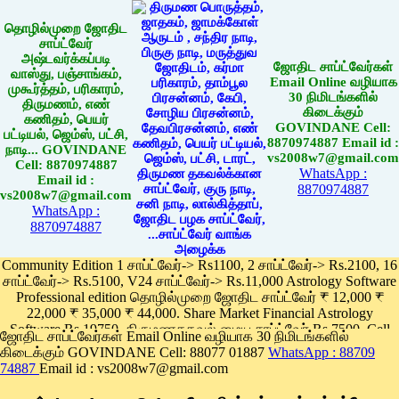
தொழில்முறை ஜோதிட
சாப்ட்வேர்
அஷ்டவர்க்கப்படி
ஜோதிட சாப்ட்வேர்கள்
வாஸ்து, பஞ்சாங்கம்,
Email Online வழியாக
முகூர்த்தம், பரிகாரம்,
30 நிமிடங்களில்
திருமணம், எண்
கிடைக்கும்
கணிதம், பெயர்
GOVINDANE Cell:
பட்டியல், ஜெம்ஸ், பட்சி,
8870974887 Email id :
நாடி... GOVINDANE
vs2008w7@gmail.com
Cell: 8870974887
WhatsApp :
Email id :
8870974887
vs2008w7@gmail.com
WhatsApp :
8870974887
Community Edition 1 சாப்ட்வேர்-> Rs1100, 2 சாப்ட்வேர்-> Rs.2100, 16
சாப்ட்வேர்-> Rs.5100, V24 சாப்ட்வேர்-> Rs.11,000 Astrology Software
Professional edition தொழில்முறை ஜோதிட சாப்ட்வேர் ₹ 12,000 ₹
22,000 ₹ 35,000 ₹ 44,000. Share Market Financial Astrology
Software Rs.19750, திருமணதகவல் மைய சாப்ட்வேர் Rs.7500, Cell
ஜோதிட சாப்ட்வேர்கள் Email Online வழியாக 30 நிமிடங்களில்
Phone App Rs. 1100
கிடைக்கும் GOVINDANE Cell: 88077 01887
WhatsApp : 88709
Pay online
74887
Email id : vs2008w7@gmail.com