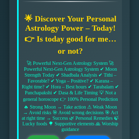
🌟 Discover Your Personal
Astrology Power – Today!
👉 Is today good for me…
or not?
🚀 Powerful Next-Gen Astrology System 🚀
Powerful Next-Gen Astrology System ✔ Moon
Strength Today ✔ Shadbala Analysis ✔ Tithi –
Favorable? ✔ Yoga – Positive? ✔ Karana –
Right time? ✔ Hora – Best hours ✔ Tarabalam ✔
Panchapakshi ✔ Dasa & Life Timing 💡 Not a
general horoscope 👉 100% Personal Prediction
🔥 Strong Moon → Take action ⚠ Weak Moon
→ Avoid risks 🎯 Avoid wrong decisions 🎯 Act
at right time → Success 🌿 Personal Remedies 🍃
Lucky foods 🌳 Supportive elements 🙏 Worship
guidance