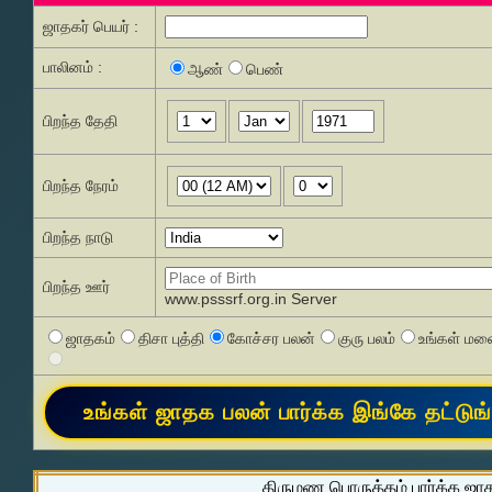
ஜாதகர் பெயர் :
பாலினம் :
ஆண்
பெண்
பிறந்த தேதி
பிறந்த நேரம்
பிறந்த நாடு
பிறந்த ஊர்
www.psssrf.org.in Server
ஜாதகம்
திசா புத்தி
கோச்சர பலன்
குரு பலம்
உங்கள் மனை
திருமண பொருத்தம் பார்க்க ஜா