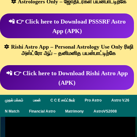
🔯 Astrologers Only – ஜோதிடர்கள் பயன்பாட்டிற்கே
📲 👉 Click here to Download PSSSRF Astro
App (APK)
🔯 Rishi Astro App – Personal Astrology Use Only ரிஷி
அஸ்ட்ரோ ஆப் – தனிமனித பயன்பாட்டிற்கே
📲 👉 Click here to Download Rishi Astro App
(APK)
முதல் பக்கம்
பலன்
C C E சாப்ட்வேர்
Pro Astro
Astro V.26
N Match
Financial Astro
Matrimony
AstroVS2008