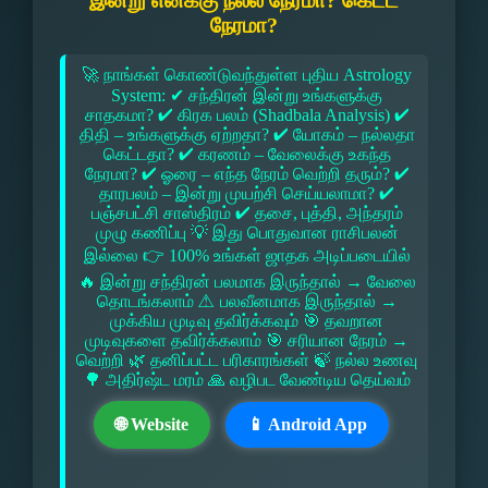
இன்று எனக்கு நல்ல நேரமா? கெட்ட
நேரமா?
🚀 நாங்கள் கொண்டுவந்துள்ள புதிய Astrology
System: ✔ சந்திரன் இன்று உங்களுக்கு
சாதகமா? ✔ கிரக பலம் (Shadbala Analysis) ✔
திதி – உங்களுக்கு ஏற்றதா? ✔ யோகம் – நல்லதா
கெட்டதா? ✔ கரணம் – வேலைக்கு உகந்த
நேரமா? ✔ ஓரை – எந்த நேரம் வெற்றி தரும்? ✔
தாரபலம் – இன்று முயற்சி செய்யலாமா? ✔
பஞ்சபட்சி சாஸ்திரம் ✔ தசை, புத்தி, அந்தரம்
முழு கணிப்பு 💡 இது பொதுவான ராசிபலன்
இல்லை 👉 100% உங்கள் ஜாதக அடிப்படையில்
🔥 இன்று சந்திரன் பலமாக இருந்தால் → வேலை
தொடங்கலாம் ⚠ பலவீனமாக இருந்தால் →
முக்கிய முடிவு தவிர்க்கவும் 🎯 தவறான
முடிவுகளை தவிர்க்கலாம் 🎯 சரியான நேரம் →
வெற்றி 🌿 தனிப்பட்ட பரிகாரங்கள் 🍃 நல்ல உணவு
🌳 அதிர்ஷ்ட மரம் 🙏 வழிபட வேண்டிய தெய்வம்
🌐 Website
📱 Android App