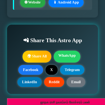
🌐 Website
📱 Android App
📲 Share This Astro App
WhatsApp
🌍 Share All
Facebook
X
Telegram
LinkedIn
Reddit
Email
ஜாதக ராசி நவாம்சம் கோச்சரம் பலன்