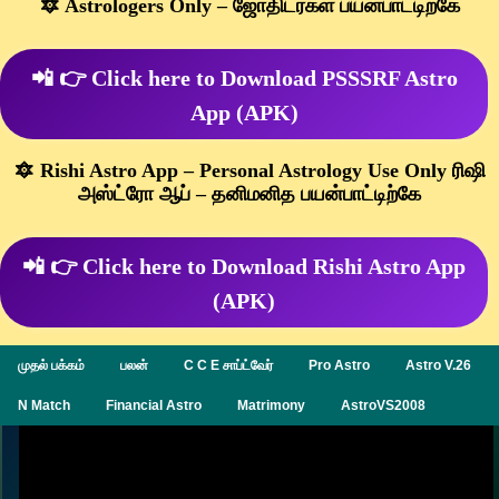
🔯 Astrologers Only – ஜோதிடர்கள் பயன்பாட்டிற்கே
📲 👉 Click here to Download PSSSRF Astro
App (APK)
🔯 Rishi Astro App – Personal Astrology Use Only ரிஷி
அஸ்ட்ரோ ஆப் – தனிமனித பயன்பாட்டிற்கே
📲 👉 Click here to Download Rishi Astro App
(APK)
முதல் பக்கம்
பலன்
C C E சாப்ட்வேர்
Pro Astro
Astro V.26
N Match
Financial Astro
Matrimony
AstroVS2008