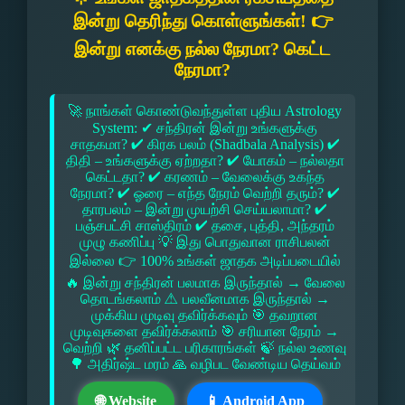
இன்று தெரிந்து கொள்ளுங்கள்! 👉
இன்று எனக்கு நல்ல நேரமா? கெட்ட
நேரமா?
🚀 நாங்கள் கொண்டுவந்துள்ள புதிய Astrology
System: ✔ சந்திரன் இன்று உங்களுக்கு
சாதகமா? ✔ கிரக பலம் (Shadbala Analysis) ✔
திதி – உங்களுக்கு ஏற்றதா? ✔ யோகம் – நல்லதா
கெட்டதா? ✔ கரணம் – வேலைக்கு உகந்த
நேரமா? ✔ ஓரை – எந்த நேரம் வெற்றி தரும்? ✔
தாரபலம் – இன்று முயற்சி செய்யலாமா? ✔
பஞ்சபட்சி சாஸ்திரம் ✔ தசை, புத்தி, அந்தரம்
முழு கணிப்பு 💡 இது பொதுவான ராசிபலன்
இல்லை 👉 100% உங்கள் ஜாதக அடிப்படையில்
🔥 இன்று சந்திரன் பலமாக இருந்தால் → வேலை
தொடங்கலாம் ⚠ பலவீனமாக இருந்தால் →
முக்கிய முடிவு தவிர்க்கவும் 🎯 தவறான
முடிவுகளை தவிர்க்கலாம் 🎯 சரியான நேரம் →
வெற்றி 🌿 தனிப்பட்ட பரிகாரங்கள் 🍃 நல்ல உணவு
🌳 அதிர்ஷ்ட மரம் 🙏 வழிபட வேண்டிய தெய்வம்
🌐 Website
📱 Android App