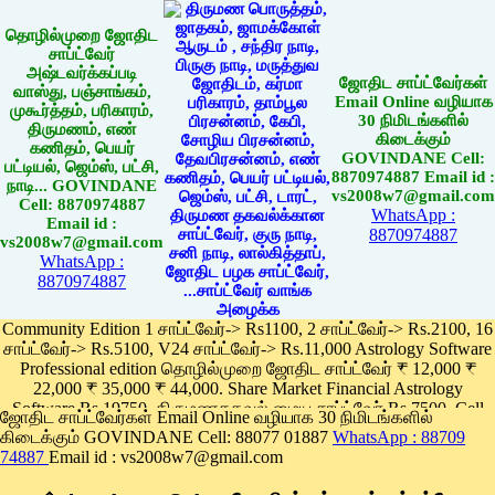
தொழில்முறை ஜோதிட
சாப்ட்வேர்
அஷ்டவர்க்கப்படி
ஜோதிட சாப்ட்வேர்கள்
வாஸ்து, பஞ்சாங்கம்,
Email Online வழியாக
முகூர்த்தம், பரிகாரம்,
30 நிமிடங்களில்
திருமணம், எண்
கிடைக்கும்
கணிதம், பெயர்
GOVINDANE Cell:
பட்டியல், ஜெம்ஸ், பட்சி,
8870974887 Email id :
நாடி... GOVINDANE
vs2008w7@gmail.com
Cell: 8870974887
WhatsApp :
Email id :
8870974887
vs2008w7@gmail.com
WhatsApp :
8870974887
Community Edition 1 சாப்ட்வேர்-> Rs1100, 2 சாப்ட்வேர்-> Rs.2100, 16
சாப்ட்வேர்-> Rs.5100, V24 சாப்ட்வேர்-> Rs.11,000 Astrology Software
Professional edition தொழில்முறை ஜோதிட சாப்ட்வேர் ₹ 12,000 ₹
22,000 ₹ 35,000 ₹ 44,000. Share Market Financial Astrology
Software Rs.19750, திருமணதகவல் மைய சாப்ட்வேர் Rs.7500, Cell
ஜோதிட சாப்ட்வேர்கள் Email Online வழியாக 30 நிமிடங்களில்
Phone App Rs. 1100
கிடைக்கும் GOVINDANE Cell: 88077 01887
WhatsApp : 88709
Pay online
74887
Email id : vs2008w7@gmail.com