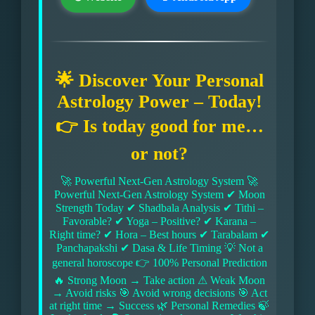
🌟 Discover Your Personal
Astrology Power – Today!
👉 Is today good for me…
or not?
🚀 Powerful Next-Gen Astrology System 🚀
Powerful Next-Gen Astrology System ✔ Moon
Strength Today ✔ Shadbala Analysis ✔ Tithi –
Favorable? ✔ Yoga – Positive? ✔ Karana –
Right time? ✔ Hora – Best hours ✔ Tarabalam ✔
Panchapakshi ✔ Dasa & Life Timing 💡 Not a
general horoscope 👉 100% Personal Prediction
🔥 Strong Moon → Take action ⚠ Weak Moon
→ Avoid risks 🎯 Avoid wrong decisions 🎯 Act
at right time → Success 🌿 Personal Remedies 🍃