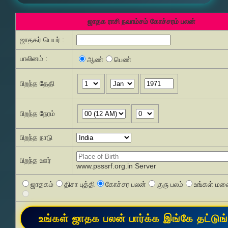
ஜாதக ராசி நவாம்சம் கோச்சரம் பலன்
ஜாதகர் பெயர் :
பாலினம் :
ஆண்
பெண்
பிறந்த தேதி
பிறந்த நேரம்
பிறந்த நாடு
பிறந்த ஊர்
www.psssrf.org.in Server
ஜாதகம்
திசா புத்தி
கோச்சர பலன்
குரு பலம்
உங்கள் மனை