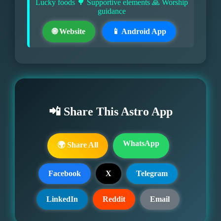
Lucky foods 🌳 Supportive elements 🙏 Worship
guidance
🌐 Website
📱 Android App
📲 Share This Astro App
WhatsApp
🌍 Share All
Facebook
X
Telegram
LinkedIn
Reddit
Email