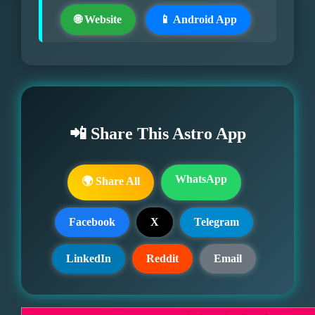
🌐 Website
📱 Android App
📲 Share This Astro App
WhatsApp
🌍 Share All
Facebook
X
Telegram
LinkedIn
Reddit
Email