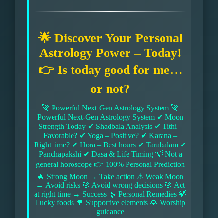
🌟 Discover Your Personal
Astrology Power – Today!
👉 Is today good for me…
or not?
🚀 Powerful Next-Gen Astrology System 🚀
Powerful Next-Gen Astrology System ✔ Moon
Strength Today ✔ Shadbala Analysis ✔ Tithi –
Favorable? ✔ Yoga – Positive? ✔ Karana –
Right time? ✔ Hora – Best hours ✔ Tarabalam ✔
Panchapakshi ✔ Dasa & Life Timing 💡 Not a
general horoscope 👉 100% Personal Prediction
🔥 Strong Moon → Take action ⚠ Weak Moon
→ Avoid risks 🎯 Avoid wrong decisions 🎯 Act
at right time → Success 🌿 Personal Remedies 🍃
Lucky foods 🌳 Supportive elements 🙏 Worship
guidance