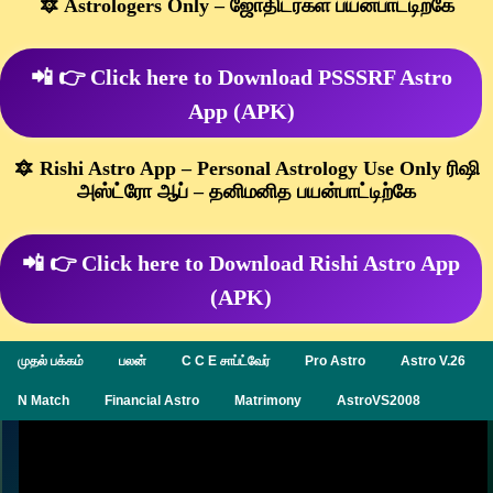
🔯 Astrologers Only – ஜோதிடர்கள் பயன்பாட்டிற்கே
📲 👉 Click here to Download PSSSRF Astro
App (APK)
🔯 Rishi Astro App – Personal Astrology Use Only ரிஷி
அஸ்ட்ரோ ஆப் – தனிமனித பயன்பாட்டிற்கே
📲 👉 Click here to Download Rishi Astro App
(APK)
முதல் பக்கம்
பலன்
C C E சாப்ட்வேர்
Pro Astro
Astro V.26
N Match
Financial Astro
Matrimony
AstroVS2008