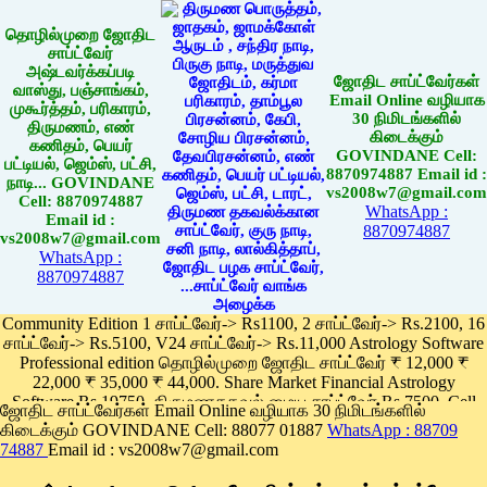
தொழில்முறை ஜோதிட
சாப்ட்வேர்
அஷ்டவர்க்கப்படி
ஜோதிட சாப்ட்வேர்கள்
வாஸ்து, பஞ்சாங்கம்,
Email Online வழியாக
முகூர்த்தம், பரிகாரம்,
30 நிமிடங்களில்
திருமணம், எண்
கிடைக்கும்
கணிதம், பெயர்
GOVINDANE Cell:
பட்டியல், ஜெம்ஸ், பட்சி,
8870974887 Email id :
நாடி... GOVINDANE
vs2008w7@gmail.com
Cell: 8870974887
WhatsApp :
Email id :
8870974887
vs2008w7@gmail.com
WhatsApp :
8870974887
Community Edition 1 சாப்ட்வேர்-> Rs1100, 2 சாப்ட்வேர்-> Rs.2100, 16
சாப்ட்வேர்-> Rs.5100, V24 சாப்ட்வேர்-> Rs.11,000 Astrology Software
Professional edition தொழில்முறை ஜோதிட சாப்ட்வேர் ₹ 12,000 ₹
22,000 ₹ 35,000 ₹ 44,000. Share Market Financial Astrology
Software Rs.19750, திருமணதகவல் மைய சாப்ட்வேர் Rs.7500, Cell
ஜோதிட சாப்ட்வேர்கள் Email Online வழியாக 30 நிமிடங்களில்
Phone App Rs. 1100
கிடைக்கும் GOVINDANE Cell: 88077 01887
WhatsApp : 88709
Pay online
74887
Email id : vs2008w7@gmail.com