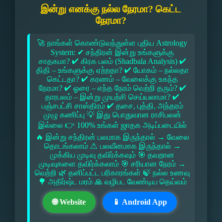
இன்று எனக்கு நல்ல நேரமா? கெட்ட
நேரமா?
🚀 நாங்கள் கொண்டுவந்துள்ள புதிய Astrology
System: ✔ சந்திரன் இன்று உங்களுக்கு
சாதகமா? ✔ கிரக பலம் (Shadbala Analysis) ✔
திதி – உங்களுக்கு ஏற்றதா? ✔ யோகம் – நல்லதா
கெட்டதா? ✔ கரணம் – வேலைக்கு உகந்த
நேரமா? ✔ ஓரை – எந்த நேரம் வெற்றி தரும்? ✔
தாரபலம் – இன்று முயற்சி செய்யலாமா? ✔
பஞ்சபட்சி சாஸ்திரம் ✔ தசை, புத்தி, அந்தரம்
முழு கணிப்பு 💡 இது பொதுவான ராசிபலன்
இல்லை 👉 100% உங்கள் ஜாதக அடிப்படையில்
🔥 இன்று சந்திரன் பலமாக இருந்தால் → வேலை
தொடங்கலாம் ⚠ பலவீனமாக இருந்தால் →
முக்கிய முடிவு தவிர்க்கவும் 🎯 தவறான
முடிவுகளை தவிர்க்கலாம் 🎯 சரியான நேரம் →
வெற்றி 🌿 தனிப்பட்ட பரிகாரங்கள் 🍃 நல்ல உணவு
🌳 அதிர்ஷ்ட மரம் 🙏 வழிபட வேண்டிய தெய்வம்
🌐 Website
📱 Android App