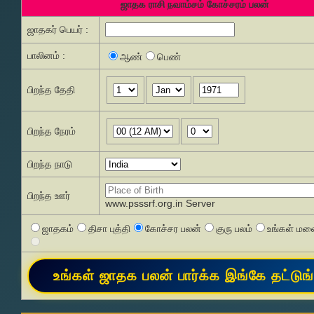
ஜாதக ராசி நவாம்சம் கோச்சரம் பலன்
ஜாதகர் பெயர் :
பாலினம் :
ஆண்
பெண்
பிறந்த தேதி
பிறந்த நேரம்
பிறந்த நாடு
பிறந்த ஊர்
www.psssrf.org.in Server
ஜாதகம்
திசா புத்தி
கோச்சர பலன்
குரு பலம்
உங்கள் மனை